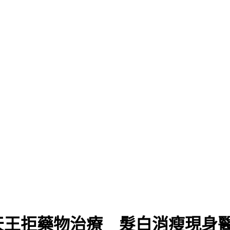
天王拒藥物治療 髮白消瘦現身