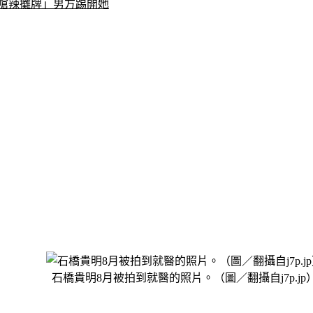
宮嗆辣攤牌」男方踢開她
石橋貴明8月被拍到就醫的照片。（圖／翻攝自j7p.jp