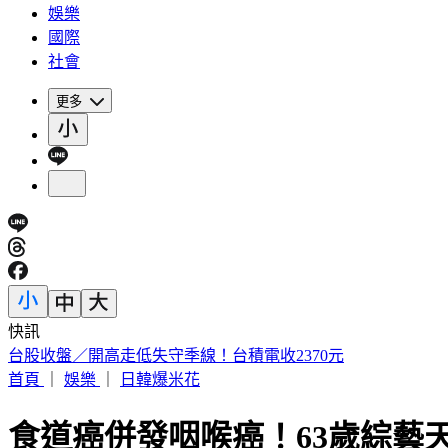
娛樂
國際
社會
更多
快訊
《花蓮好FUN》YOYO家族互動秀 每週六日花蓮鯉魚潭演出
首頁
｜
娛樂
｜
日韓爆米花
食道癌併發咽喉癌！63歲綜藝