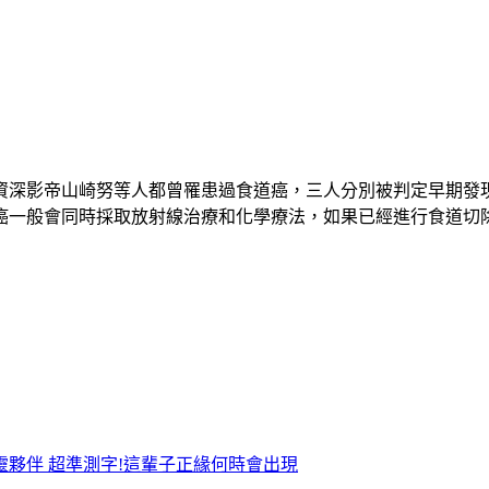
資深影帝山崎努等人都曾罹患過食道癌，三人分別被判定早期發現
癌一般會同時採取放射線治療和化學療法，如果已經進行食道切
靈夥伴
超準測字!這輩子正緣何時會出現