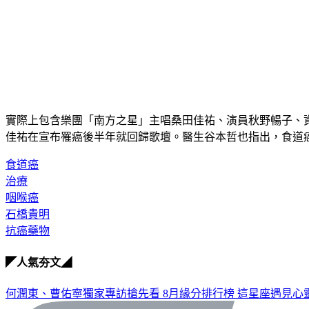
實際上包含樂團「南方之星」主唱桑田佳祐、演員秋野暢子、
佳祐在宣布罹癌後半年就回歸歌壇。醫生谷本哲也指出，食道
食道癌
治療
咽喉癌
石橋貴明
抗癌藥物
◤人氣夯文◢
何潤東、曹佑寧獨家專訪搶先看
8月緣分排行榜 這星座遇見心