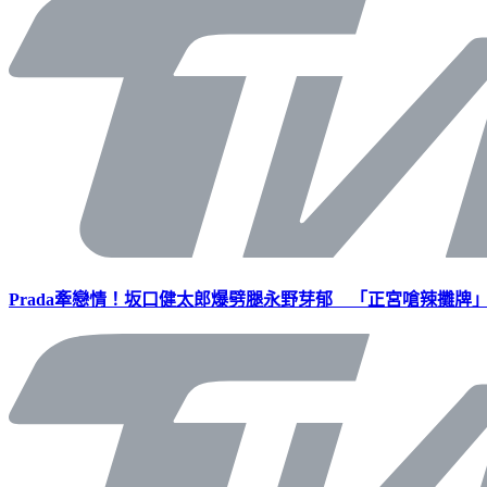
Prada牽戀情！坂口健太郎爆劈腿永野芽郁 「正宮嗆辣攤牌