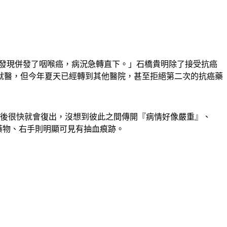
還發現併發了咽喉癌，病況急轉直下。」石橋貴明除了接受抗癌
就醫，但今年夏天已經轉到其他醫院，甚至拒絕第二次的抗癌藥
術後很快就會復出，沒想到彼此之間傳開『病情好像嚴重』、
藥物、右手則明顯可見有抽血痕跡。