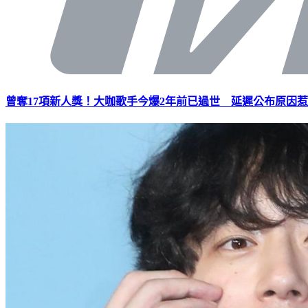
曾奪17項新人獎！大咖歌手今爆2年前已過世 延遲公布原因