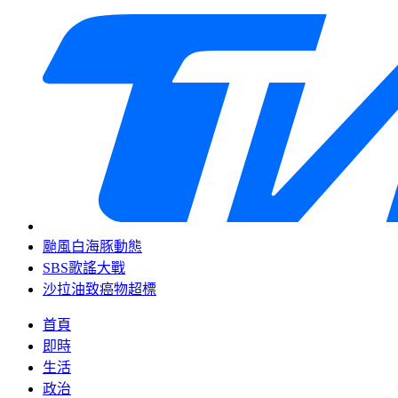
颱風白海豚動態
SBS歌謠大戰
沙拉油致癌物超標
首頁
即時
生活
政治