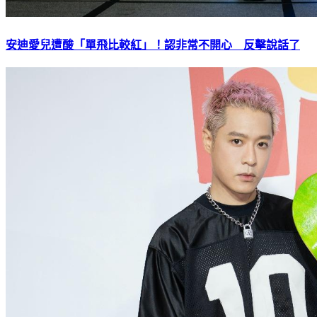
安迪愛兒遭酸「單飛比較紅」！認非常不開心 反擊說話了