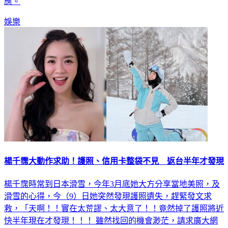
娛樂
楊千霈大動作求助！護照、信用卡整袋不見 返台半年才發現
楊千霈時常到日本滑雪，今年3月底她大方分享當地美照，及
滑雪的心得，今（9）日她突然發現護照遺失，趕緊發文求
救，「天啊！！實在太荒謬、太大意了！！竟然掉了護照將近
快半年現在才發現！！！ 雖然找回的機會渺茫，請求廣大網
友幫忙協尋，謝謝。」並附上5個雙手合十的貼圖，非常心