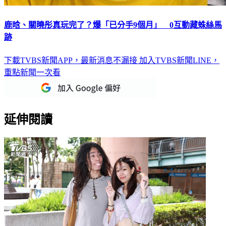
鹿晗、關曉彤真玩完了？爆「已分手9個月」 0互動藏蛛絲馬
跡
下載TVBS新聞APP，最新消息不漏接
加入TVBS新聞LINE，
重點新聞一次看
延伸閱讀