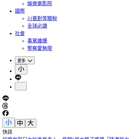
娛樂電影院
國際
川普對等關稅
全球必讀
社會
毒駕連爆
警察愛無限
更多
快訊