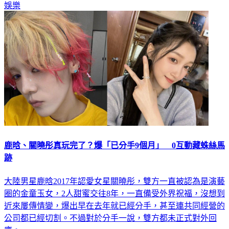
鹿晗、關曉彤真玩完了？爆「已分手9個月」 0互動藏蛛絲馬
跡
大陸男星鹿晗2017年認愛女星關曉彤，雙方一直被認為是演藝
圈的金童玉女，2人甜蜜交往8年，一直備受外界祝福，沒想到
近來屢傳情變，爆出早在去年就已經分手，甚至連共同經營的
公司都已經切割。不過對於分手一說，雙方都未正式對外回
應。