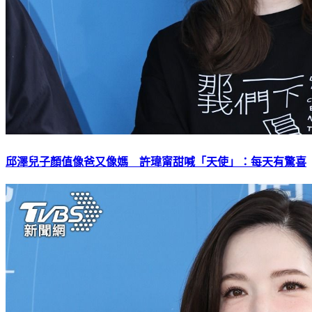
邱澤兒子顏值像爸又像媽 許瑋甯甜喊「天使」：每天有驚喜