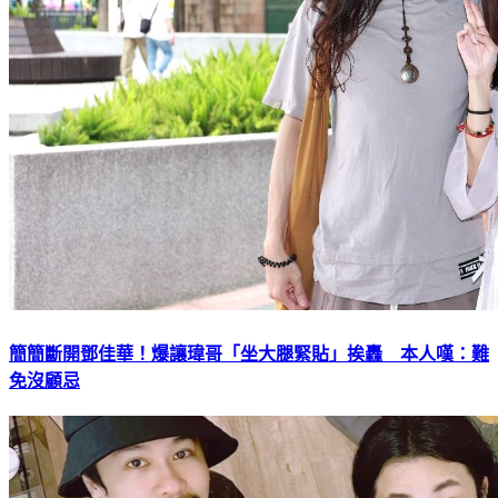
簡簡斷開鄧佳華！爆讓瑋哥「坐大腿緊貼」挨轟 本人嘆：難
免沒顧忌