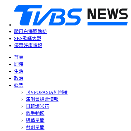
颱風白海豚動態
SBS歌謠大戰
優惠好康情報
首頁
即時
生活
政治
娛樂
《VPOPASIA》開播
演唱會搶票情報
日韓爆米花
歌手動態
綜藝星聞
戲劇星聞