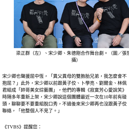
梁正群（左）、宋少卿、朱德剛合作舞台劇。（圖／張
攝）
宋少卿也聲援屈中恆，「異父異母的雙胞胎兄弟，我怎麼會不
抱屈？」此外，宋少卿以前跟黃子佼、卜學亮、劉爾金、林佩
君組成「帥哥美女綜藝團」，他們的專輯《寂寞芳心愛說笑》
時隔多年重新上架，宋少卿說這個團體最近一次在10年前有碰
頭，聊聊要不要重組脫口秀，不過後來宋少卿再也沒跟黃子佼
聯絡，「他整個人不見了。」
《TVBS》提醒您：
◎珍惜生命拒絕毒品，健康無價不容毒噬