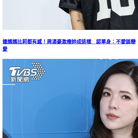
連媽媽比莉都有感！周湯豪激瘦帥成這樣 認單身：不愛談戀
愛