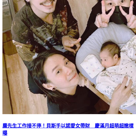
麋先生工作接不停！貝斯手以諾愛女帶財 慶滿月超萌超嫩樣
曝