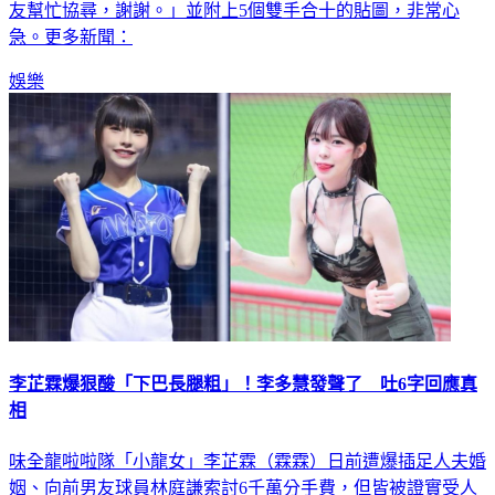
急。更多新聞：
娛樂
李芷霖爆狠酸「下巴長腿粗」！李多慧發聲了 吐6字回應真
相
味全龍啦啦隊「小龍女」李芷霖（霖霖）日前遭爆插足人夫婚
姻、向前男友球員林庭謙索討6千萬分手費，但皆被證實受人
抹黑，一掃風波；不料，有網友又控李芷霖私下「抹黑好友李