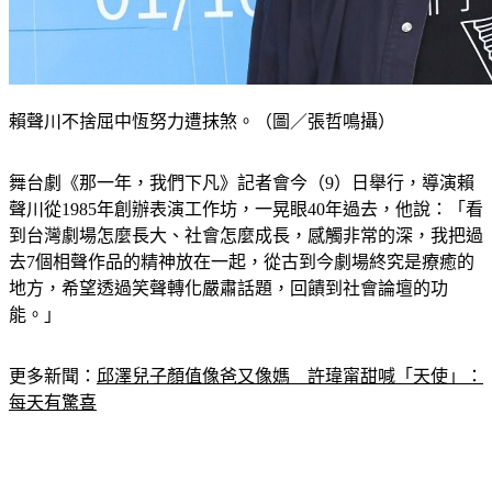
賴聲川不捨屈中恆努力遭抹煞。（圖／張哲鳴攝）
舞台劇《那一年，我們下凡》記者會今（9）日舉行，導演賴
聲川從1985年創辦表演工作坊，一晃眼40年過去，他說：「看
到台灣劇場怎麼長大、社會怎麼成長，感觸非常的深，我把過
去7個相聲作品的精神放在一起，從古到今劇場終究是療癒的
地方，希望透過笑聲轉化嚴肅話題，回饋到社會論壇的功
能。」
更多新聞：
邱澤兒子顏值像爸又像媽　許瑋甯甜喊「天使」：
每天有驚喜