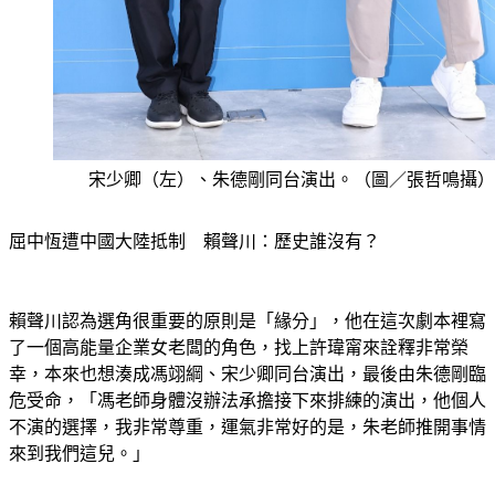
宋少卿（左）、朱德剛同台演出。（圖／張哲鳴攝）
屈中恆遭中國大陸抵制　賴聲川：歷史誰沒有？
賴聲川認為選角很重要的原則是「緣分」，他在這次劇本裡寫
了一個高能量企業女老闆的角色，找上許瑋甯來詮釋非常榮
幸，本來也想湊成馮翊綱、宋少卿同台演出，最後由朱德剛臨
危受命，「馮老師身體沒辦法承擔接下來排練的演出，他個人
不演的選擇，我非常尊重，運氣非常好的是，朱老師推開事情
來到我們這兒。」
更多新聞：
李芷霖爆狠酸「下巴長腿粗」！李多慧發聲了　吐