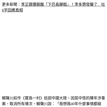
6字回應真相
賴聲川前作《寶島一村》巡迴中國大陸，因屈中恆的陳年涉毒
案，取消所有場次，賴聲川說：「我想我40年什麼事情都碰
過，只能說替中恆不捨，他是非常好的演員，很多年前的歷史