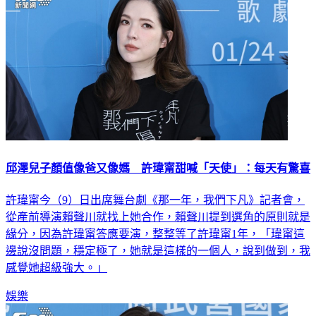
邱澤兒子顏值像爸又像媽 許瑋甯甜喊「天使」：每天有驚喜
許瑋甯今（9）日出席舞台劇《那一年，我們下凡》記者會，
從產前導演賴聲川就找上她合作，賴聲川提到選角的原則就是
緣分，因為許瑋甯答應要演，整整等了許瑋甯1年，「瑋甯這
邊說沒問題，穩定極了，她就是這樣的一個人，說到做到，我
感覺她超級強大。」
娛樂