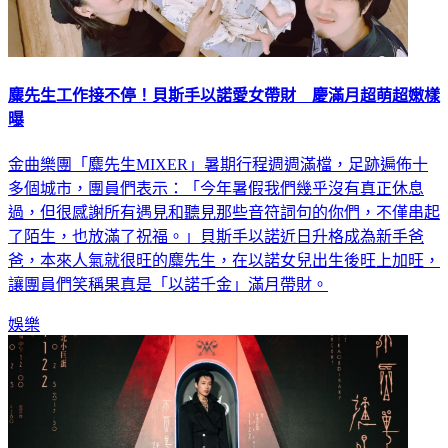
麋先生工作接不停！貝斯手以諾愛女帶財 慶滿月超萌超嫩樣
曝
金曲樂團「麋先生MIXER」暑期行程週週滿檔，足跡遍佈十
多個城市，團員們表示：「今年暑假我們幾乎沒有真正休息
過，但很感謝所有遇見和聽見那些音符詞句的你們，不僅串起
了陌生，也放滿了祝福。」貝斯手以諾近日升格成為新手爸
爸，本來人氣就很旺的麋先生，在以諾女兒出生後旺上加旺，
讓團員們笑稱果真是「以諾千金」滿月帶財。
娛樂