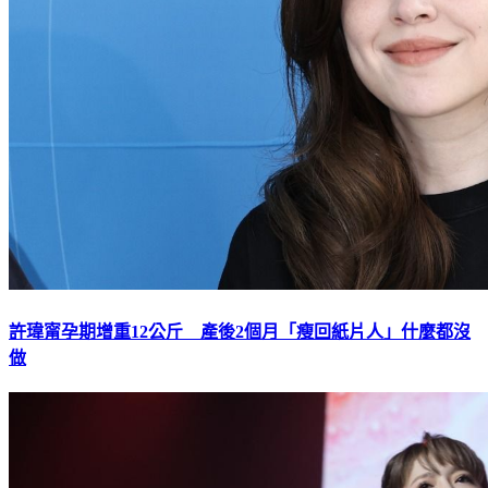
許瑋甯孕期增重12公斤 產後2個月「瘦回紙片人」什麼都沒
做