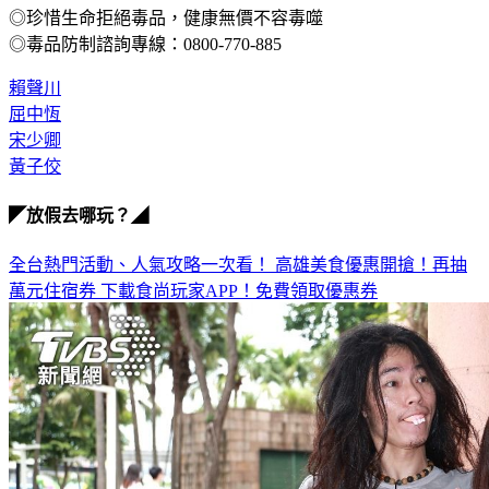
◎毒品防制諮詢專線：0800-770-885
賴聲川
屈中恆
宋少卿
黃子佼
◤放假去哪玩？◢
全台熱門活動、人氣攻略一次看！
高雄美食優惠開搶！再抽
萬元住宿券
下載食尚玩家APP！免費領取優惠券