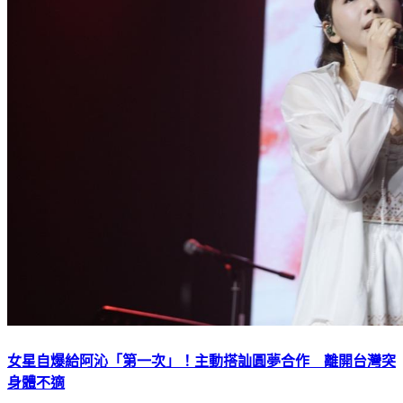
女星自爆給阿沁「第一次」！主動搭訕圓夢合作 離開台灣突
身體不適