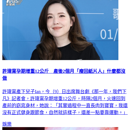
許瑋甯孕期增重12公斤 產後2個月「瘦回紙片人」什麼都沒
做
許瑋甯產下兒子Ian，今（9）日出席舞台劇《那一年，我們下
凡》記者會，許瑋甯孕期增重12公斤，時隔2個月，火速回到
產前的窈窕身材，她說：「其實過程中一直長肉到寶寶，我還
沒有正式健身跟節食，自然就這樣子，還差一點要靠運動。」
娛樂