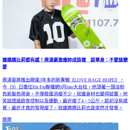
連媽媽比莉都有感！周湯豪激瘦帥成這樣 認單身：不愛談戀
愛
周湯豪將推出睽違3年多的新專輯《LOVE RAGE HOPE》，
今（9）日擔任Hit Fm聯播網9月hito大台柱，他頂著一頭淡粉
色新髮色現身，不僅臉蛋消瘦不少，就連身材也變得結實，他
笑說透過飲食控制以及運動，最近瘦了4、5公斤，起初沒有感
覺，最近才真的發現瘦了，就連媽媽比莉也是突然才發覺。
娛樂