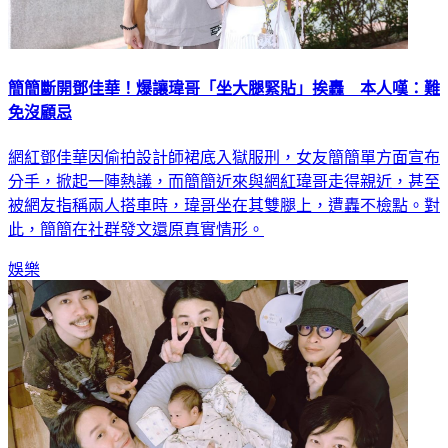
簡簡斷開鄧佳華！爆讓瑋哥「坐大腿緊貼」挨轟 本人嘆：難
免沒顧忌
網紅鄧佳華因偷拍設計師裙底入獄服刑，女友簡簡單方面宣布
分手，掀起一陣熱議，而簡簡近來與網紅瑋哥走得親近，甚至
被網友指稱兩人搭車時，瑋哥坐在其雙腿上，遭轟不檢點。對
此，簡簡在社群發文還原真實情形。
娛樂