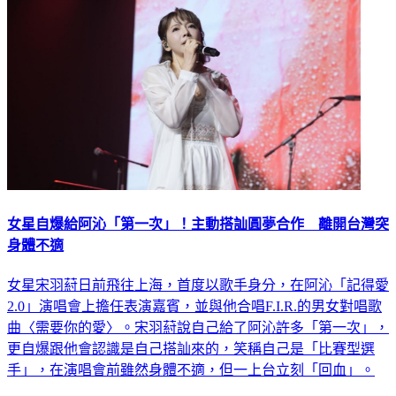
女星自爆給阿沁「第一次」！主動搭訕圓夢合作 離開台灣突
身體不適
女星宋羽葤日前飛往上海，首度以歌手身分，在阿沁「記得愛
2.0」演唱會上擔任表演嘉賓，並與他合唱F.I.R.的男女對唱歌
曲〈需要你的愛〉。宋羽葤說自己給了阿沁許多「第一次」，
更自爆跟他會認識是自己搭訕來的，笑稱自己是「比賽型選
手」，在演唱會前雖然身體不適，但一上台立刻「回血」。
娛樂