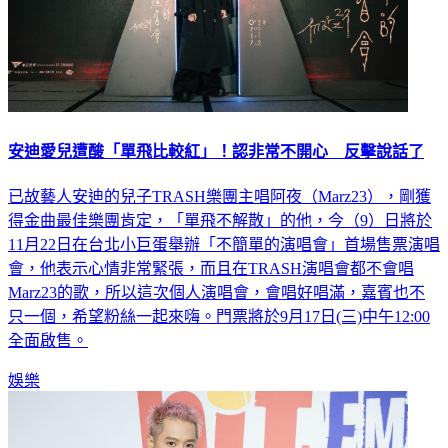
安迪愛兒遭酸「單飛比較紅」！認非常不開心 反擊說話了
已故藝人安迪的兒子TRASH樂團主唱阿夜（Marz23），剛獲
得金曲最佳樂團肯定，「單飛不解散」的他，今（9）日將於
11月22日在台北小巨蛋舉辦「不簡單的演唱會」首場售票演唱
會，他表示心情非常緊張，而且在TRASH演唱會都不會唱
Marz23的歌，所以這次個人演唱會，會唱好唱滿，嘉賓也不
只一個，希望粉絲一起來嗨。門票將於9月17日(三)中午12:00
全面啟售。
娛樂