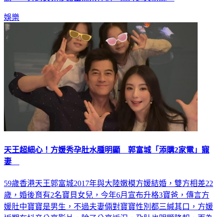
娛樂
天王超細心！方媛秀孕肚水腫明顯 郭富城「添購2家電」寵
妻
59歲香港天王郭富城2017年與大陸嫩模方媛結婚，雙方相差22
歲，婚後育有2名寶貝女兒，今年6月宣布升格3寶爸，傳言方
媛肚中寶寶是男生，不過夫妻倆對寶寶性別都三緘其口，方媛
近期在抖音分享影片，除了分享近況，孕肚也明顯隆起，而為