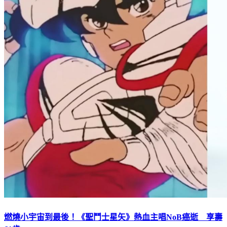
燃燒小宇宙到最後！《聖鬥士星矢》熱血主唱NoB癌逝 享壽
61歲