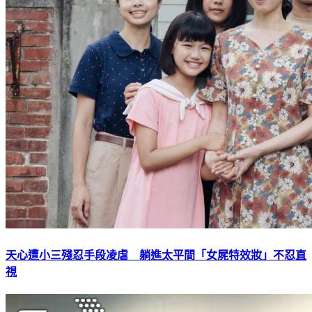
天心遭小三殘忍手段凌虐 躺進太平間「女屍特效妝」不忍直
視