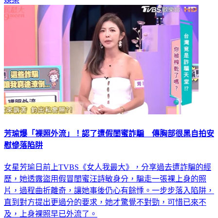
芳瑜爆「裸照外流」！認了遭假閨蜜詐騙 傳胸部很黑自拍安
慰慘落陷阱
女星芳瑜日前上TVBS《女人我最大》，分享過去遭詐騙的經
歷，她透露盜用假冒閨蜜汪詩敏身分，騙走一張裸上身的照
片，過程曲折離奇，讓她事後仍心有餘悸。一步步落入陷阱，
直到對方提出更過分的要求，她才驚覺不對勁，可惜已來不
及，上身裸照早已外流了。