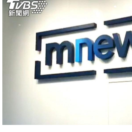
才騷擾高文音！怪男再闖鏡電視「索討百萬美金」 電視台發