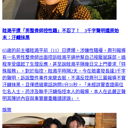
眭澔平遭「男整骨師控性騷」不忍了！ 3千字聲明還原始
末：汙衊抹黑
65歲的前主播眭澔平前（11）日遭爆，涉嫌性騷擾，周刊報導
有一名男性整骨師出面控訴眭澔平逼他幫自己按壓鼠蹊部，過
程享受還起了生理反應，甚至說眭澔平隔幾日又上門要求「特
殊服務」。對於指控，眭澔平時隔2天，今在臉書發長達3千字
的聲明，訴說整件事件來龍去脈，不滿反控周刊三篇報導不實
汙衊抹黑，且僅透過電話詢問1分31秒，「未經詳實查證兩位
化名人士，恐涉及聯手汙衊指控本人的報導，本人在此嚴正聲
明其陳述內容與事實嚴重離譜謬誤」。
娛樂