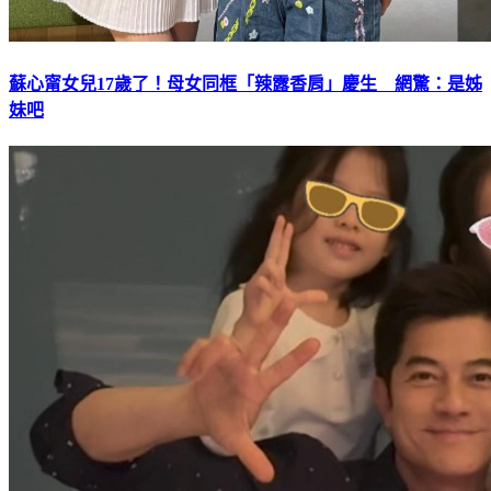
蘇心甯女兒17歲了！母女同框「辣露香肩」慶生 網驚：是姊
妹吧