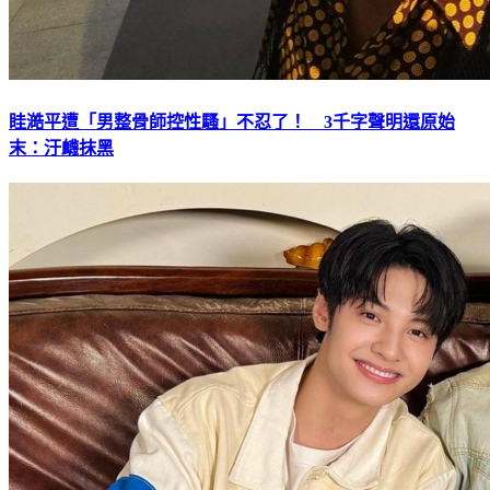
眭澔平遭「男整骨師控性騷」不忍了！ 3千字聲明還原始
末：汙衊抹黑