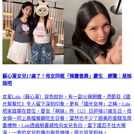
蘇心甯女兒17歲了！母女同框「辣露香肩」慶生 網驚：是姊
妹吧
女星Lala（蘇心甯）容色姣好，有一副火辣胴體，憑節目《國
光幫幫忙》令人留下深刻印象，更有「國光女神」之稱。Lala
把家庭擺在首位，愛女「萌妹」昨（12）日迎接17歲生日，母
女倆一同上高檔餐廳吃生日餐，當然也不少了甜美的蛋糕及厚
重禮物，Lala透過臉書感性向女兒告白，當下還忍不住大噴
淚，一旁的女兒秒露出無奈神情，照片逗笑粉絲。