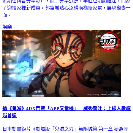
了迎接家裡新成員，郭富城貼心添購兩樣新家電，展現寵妻一
面。
娛樂
搶《鬼滅》4DX門票「APP又當機」 威秀驚吐：上線人數超
越首週
日本動畫鉅片《劇場版「鬼滅之刃」無限城篇 第一章 猗窩座
再襲》光預售票房就已經破紀錄，上週末上映3天票房就突破