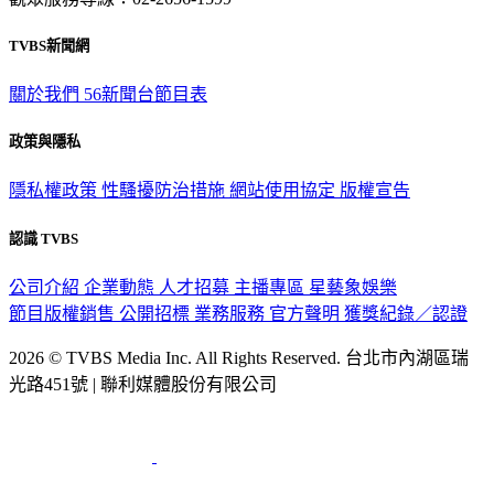
TVBS新聞網
關於我們
56新聞台節目表
政策與隱私
隱私權政策
性騷擾防治措施
網站使用協定
版權宣告
認識 TVBS
公司介紹
企業動態
人才招募
主播專區
星藝象娛樂
節目版權銷售
公開招標
業務服務
官方聲明
獲獎紀錄／認證
2026 © TVBS Media Inc. All Rights Reserved. 台北市內湖區瑞
光路451號 | 聯利媒體股份有限公司