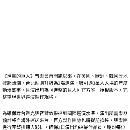
《進擊的巨人》音樂會自開跑以來，在美國、歐洲、韓國等地
掀起熱潮，台北站則升級為3場連演、吸引逾3萬人入場的年度
動漫盛事，且演出均為《進擊的巨人》官方唯一授權版本，完
整重現世界巡演製作規格。
為確保舞台聲光與音響效果達到國際巡演水準，演出所需樂器
預計將自海外運送來台，官方製作團隊也將提前抵達，與樂團
進行完整排練與彩排，確保3日演出均達最佳品質，期盼每位
入場觀眾都能留下最完整的觀演體驗。