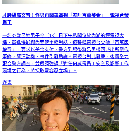
才騷擾高文音！怪男再闖鏡電視「索討百萬美金」 電視台發
聲了
一名37歲呂姓男子今（13）日下午私闖位於內湖的鏡電視大
樓，衝進攝影棚內要跟主播對話，還聲稱電視台欠他「百萬版
權費」，要求以美金支付，警方到場後將呂男帶回派出所製作
筆錄，釐清動機，事件引發熱議。電視台對此發聲，後續全力
配合警方調查，並嚴詞強調「對任何威脅員工安全及影響工作
環境之行為，將採取零容忍立場」。
娛樂