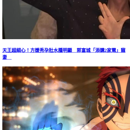
天王超細心！方媛秀孕肚水腫明顯 郭富城「添購2家電」寵
妻