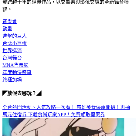
貌。
音樂會
動畫
進擊的巨人
台北小巨蛋
世界巡演
台灣舞台
MNA售票網
年度動漫盛事
終極加場
◤放假去哪玩？◢
全台熱門活動、人氣攻略一次看！
高雄美食優惠開搶！再抽
萬元住宿券
下載食尚玩家APP！免費領取優惠券