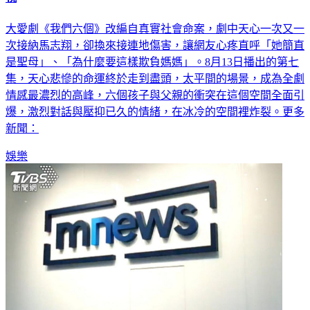
大愛劇《我們六個》改編自真實社會命案，劇中天心一次又一
次接納馬志翔，卻換來接連地傷害，讓網友心疼直呼「她簡直
是聖母」、「為什麼要這樣欺負媽媽」。8月13日播出的第七
集，天心悲慘的命運終於走到盡頭，太平間的場景，成為全劇
情感最濃烈的高峰，六個孩子與父親的衝突在這個空間全面引
爆，激烈對話與壓抑已久的情緒，在冰冷的空間裡炸裂。更多
新聞：
娛樂