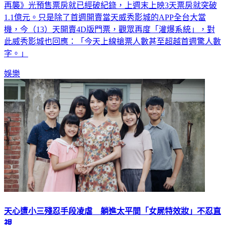
1.1億元。只是除了首週開賣當天威秀影城的APP全台大當
機，今（13）天開賣4D版門票，觀眾再度「灌爆系統」，對
此威秀影城也回應：「今天上線搶票人數甚至超越首週驚人數
字。」
娛樂
天心遭小三殘忍手段凌虐 躺進太平間「女屍特效妝」不忍直
視