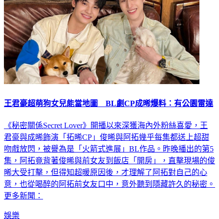
王君豪超萌狗女兒能當地圖 BL劇CP成晞爆料：有公園雷達
《秘密關係Secret Lover》開播以來深獲海內外粉絲喜愛，王
君豪與成晞飾演「拓晞CP」俊晞與阿拓幾乎每集都送上超甜
吻戲放閃，被譽為是「火箭式進展」BL作品。昨晚播出的第5
集，阿拓竟背著俊晞與前女友到飯店「開房」，直擊現場的俊
晞大受打擊，但得知超暖原因後，才理解了阿拓對自己的心
意，也從喝醉的阿拓前女友口中，意外聽到隱藏許久的秘密。
更多新聞：
娛樂