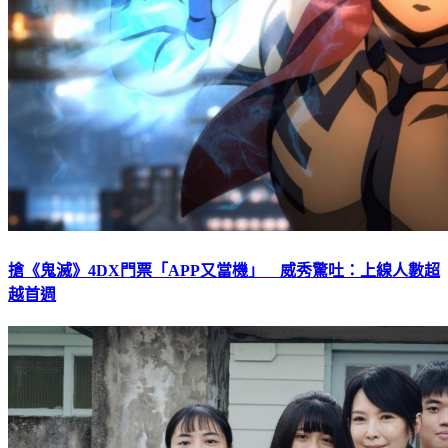
搶《鬼滅》4DX門票「APP又當機」 威秀驚吐：上線人數超
越首週