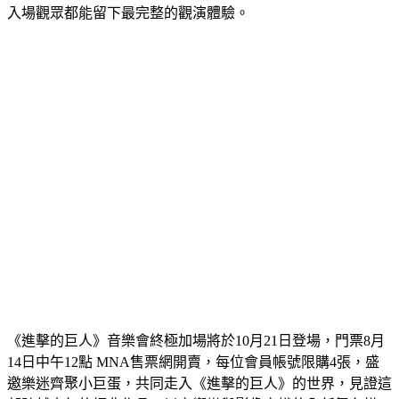
《進擊的巨人》音樂會終極加場將於10月21日登場，門票8月
14日中午12點 MNA售票網開賣，每位會員帳號限購4張，盛
邀樂迷齊聚小巨蛋，共同走入《進擊的巨人》的世界，見證這
部跨越十年的經典作品，以交響樂與影像交織的全新舞台樣