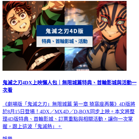
鬼滅之刃4DX上映懶人包｜無限城篇特典、首輪影城與活動一
次看
《劇場版「鬼滅之刃」無限城篇 第一章 猗窩座再襲》4D版將
於8月15日登場！4DX／MX4D／D-BOX同步上映。本文將整
理4D版特典、首輪影城、訂票重點與相關活動，讓你一次掌
握，跟上這波「鬼滅熱」。
娛樂