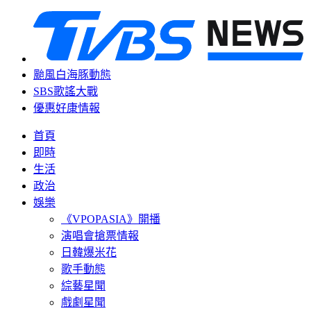
颱風白海豚動態
SBS歌謠大戰
優惠好康情報
首頁
即時
生活
政治
娛樂
《VPOPASIA》開播
演唱會搶票情報
日韓爆米花
歌手動態
綜藝星聞
戲劇星聞