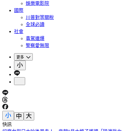
娛樂電影院
國際
川普對等關稅
全球必讀
社會
毒駕連爆
警察愛無限
更多
快訊