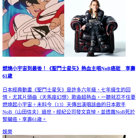
燃燒小宇宙到最後！《聖鬥士星矢》熱血主唱NoB癌逝 享壽
61歲
日本經典動畫《聖鬥士星矢》是許多六年級、七年級生的回
憶，尤其片頭曲〈天馬座幻想〉歌曲超熱血，一聽就忍不住要
燃燒起小宇宙。未料今（13）天傳出演唱該曲的日本歌手
NoB（山田信夫）過世，經紀公司發文哀悼，並透露NoB死於
腎臟癌，享壽61歲。
娛樂