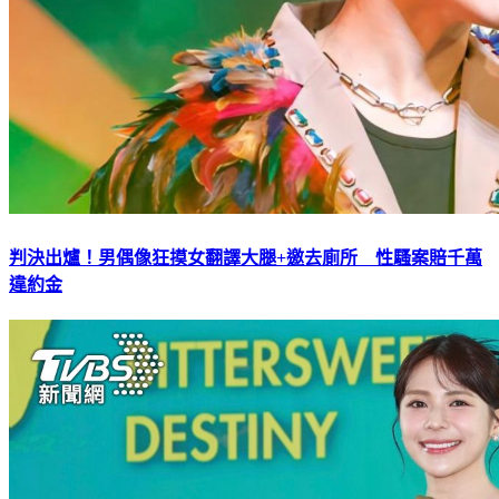
判決出爐！男偶像狂摸女翻譯大腿+邀去廁所 性騷案賠千萬
違約金