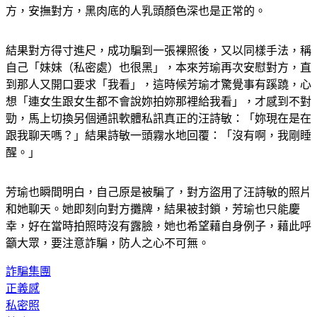
方，安撫對方，黑肉底的人乳頭顏色深也是正常的。
結果對方得寸進尺，成功騙到一張裸照後，又以同樣手法，稱
自己「妹妹（私密處）也很黑」，本來芳瑜再次安慰對方，直
到那人又開口要求「我看」，這時候芳瑜才驚覺事有蹊蹺，心
想「連女生跟女生都不會說妳拍妳那裡給我看」，才感到不對
勁，馬上切換另個通訊軟體私訊真正的汪詩敏：「妳現在是在
跟我聊天嗎？」結果詩敏一頭霧水地回覆：「沒有啊，我剛睡
醒。」
芳瑜也瞬間明白，自己原是被騙了，對方盜用了汪詩敏的照片
和她聊天。她即刻向對方攤牌，結果被封鎖，芳瑜也只能慶
幸，好在當時拍照時沒有露臉，她也希望藉自身例子，藉此呼
籲大眾，要注意詐騙，防人之心不可無。
詐騙集團
正義感
私密照