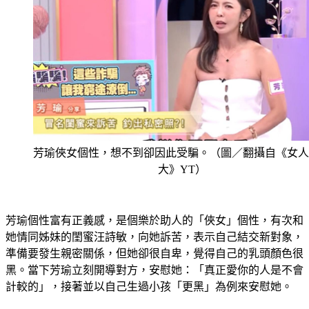
芳瑜俠女個性，想不到卻因此受騙。（圖／翻攝自《女人
大》YT）
芳瑜個性富有正義感，是個樂於助人的「俠女」個性，有次和
她情同姊妹的閨蜜汪詩敏，向她訴苦，表示自己結交新對象，
準備要發生親密關係，但她卻很自卑，覺得自己的乳頭顏色很
黑。當下芳瑜立刻開導對方，安慰她：「真正愛你的人是不會
計較的」，接著並以自己生過小孩「更黑」為例來安慰她。