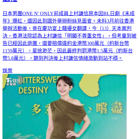
日本男團ONE N' ONLY前成員上村謙信原本因BL日劇《未成
年》爆紅，還因此到國外舉辦粉絲見面會。未料3月前往香港
舉辦活動後，竟在慶功宴上騷擾女翻譯，今（13）天本案判
決，香港法院認為上村謙信「明顯不尊重女性」，但考量到被
告已經因此退團，還要賠償違約金港幣300萬元（約新台幣
1159萬元），星途渺茫，因此最終判罰港幣1.5萬元（約新台
幣5.8萬元），聽到判決後上村謙信情緒激動到站不穩。
娛樂