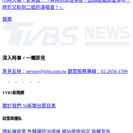
小時入場，更笑說：「有特別沐浴淨身，因為經過這麼多年，
終於又盼到二姐的演唱會！」
娛樂
深入時事，一觸即見
意見反映：service@tvbs.com.tw
觀眾服務專線：02-2656-1599
TVBS新聞網
關於我們
56新聞台節目表
政策與隱私
隱私權政策
性騷擾防治措施
網站使用協定
版權宣告