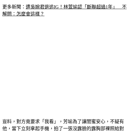
更多新聞：
遭吳婉君退追IG！林萱瑜認「斷聯超過1年」　不
解問：怎麼會這樣？
豈料，對方竟要求「我看」，芳瑜為了讓閨蜜安心，不疑有
他，當下立刻拿起手機，拍了一張沒露臉的露胸部裸照給對