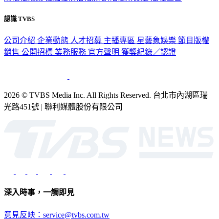
認識 TVBS
公司介紹
企業動態
人才招募
主播專區
星藝象娛樂
節目版權
銷售
公開招標
業務服務
官方聲明
獲獎紀錄／認證
2026 © TVBS Media Inc. All Rights Reserved. 台北市內湖區瑞
光路451號 | 聯利媒體股份有限公司
深入時事，一觸即見
意見反映：service@tvbs.com.tw