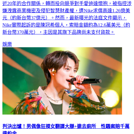
近20年的合作關係，轉而投向競爭對手愛迪達懷抱，被指控涉
嫌洩露商業機密及侵犯智慧財產權，遭Nike求償高達1.26億美
元（約新台幣37億元）。然而，最新曝光的法庭文件顯示，
Nike實際起訴的是陳冠希個人，索賠金額約為12.6萬美元（約
新台幣370萬元），主因是其旗下品牌尚未支付貨款。
娛樂
判決出爐！男偶像狂摸女翻譯大腿+邀去廁所 性騷案賠千萬
違約金