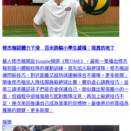
修杰楷認體力下滑 百米跑輸小學生感嘆：我真的老了
藝人修杰楷開設Youtube頻道《修TIME》，最新一集播出修杰
楷到國小體驗校隊的運動訓練。首先加入躲避球隊，修杰楷訓
練閃躲技巧，對近距離又超快球速嚇得合不攏嘴。更多新聞：
隨後修杰楷加入隊伍開啟躲避球比賽，賽前虛心請教技巧，並
再三請求確認孩子們是否會保護自己，貌似露出緊張膽小的一
面，但過程中卻做鬼臉引起對敵隊注意，再加上躲避技巧不
足，幾次來回後讓自己成為落單的目標物，最後將功折罪成為
獲勝的關鍵。更多新聞：
娛樂