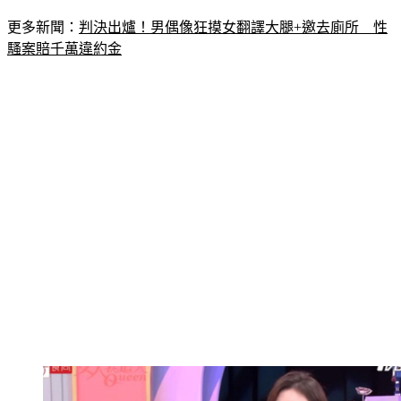
更多新聞：
判決出爐！男偶像狂摸女翻譯大腿+邀去廁所　性
騷案賠千萬違約金