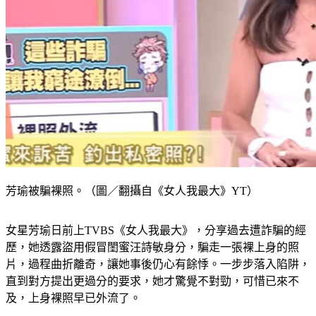
芳瑜被騙裸照。（圖／翻攝自《女人我最大》YT）
女星芳瑜日前上TVBS《女人我最大》，分享過去遭詐騙的經
歷，她透露盜用假冒閨蜜汪詩敏身分，騙走一張裸上身的照
片，過程曲折離奇，讓她事後仍心有餘悸。一步步落入陷阱，
直到對方提出更過分的要求，她才驚覺不對勁，可惜已來不
及，上身裸照早已外流了。