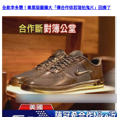
全能李多慧！事業版圖擴大「傳合作徐若瑄拍鬼片」回應了