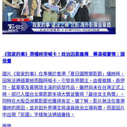
《我家的事》港播映突喊卡！政治因素瘋傳 導演揭實情：頭
很暈
國片《我家的事》在準備於香港「夏日國際電影節」播映時，
因無法通過電檢而臨時喊卡，引發各界關注。由曾敬驊、高伊
玲、藍葦華及黃珮琪主演的這部作品，雖然尚未在台灣正式上
映，卻已入圍台北電影節多項大獎並獲得「最佳女主角獎」，
同時在大阪亞洲電影節也獲得肯定。據了解，影片無法在香港
播映的原因，並非如外界傳言與演員政治立場有關，而是因片
中出現「民國」字樣無法通過審核。
娛樂