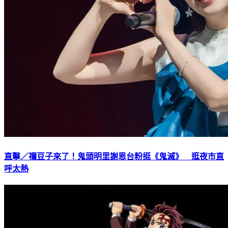
直擊／禰豆子來了！鬼頭明里謝恩台粉挺《鬼滅》 逛夜市直
呼太熱