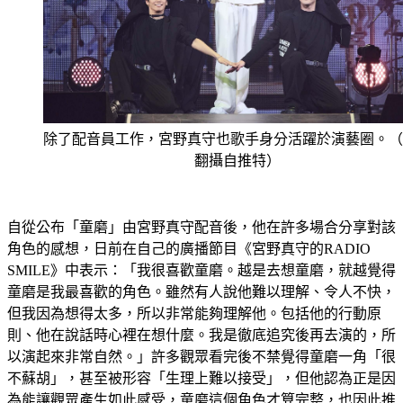
除了配音員工作，宮野真守也歌手身分活躍於演藝圈。（
翻攝自推特）
自從公布「童磨」由宮野真守配音後，他在許多場合分享對該
角色的感想，日前在自己的廣播節目《宮野真守的RADIO 
SMILE》中表示：「我很喜歡童磨。越是去想童磨，就越覺得
童磨是我最喜歡的角色。雖然有人說他難以理解、令人不快，
但我因為想得太多，所以非常能夠理解他。包括他的行動原
則、他在說話時心裡在想什麼。我是徹底追究後再去演的，所
以演起來非常自然。」許多觀眾看完後不禁覺得童磨一角「很
不蘇胡」，甚至被形容「生理上難以接受」，但他認為正是因
為能讓觀眾產生如此感受，童磨這個角色才算完整，也因此推