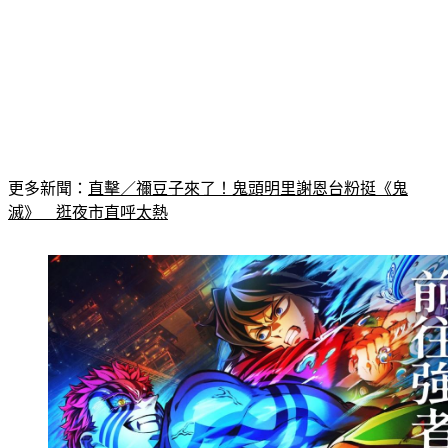
更多新聞：
直擊／禰豆子來了！鬼頭明里謝恩台粉挺《鬼
滅》　逛夜市直呼太熱