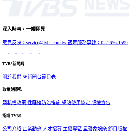
深入時事，一觸即見
意見反映：service@tvbs.com.tw
觀眾服務專線：02-2656-1599
TVBS新聞網
關於我們
56新聞台節目表
政策與隱私
隱私權政策
性騷擾防治措施
網站使用協定
版權宣告
認識 TVBS
公司介紹
企業動態
人才招募
主播專區
星藝象娛樂
節目版權