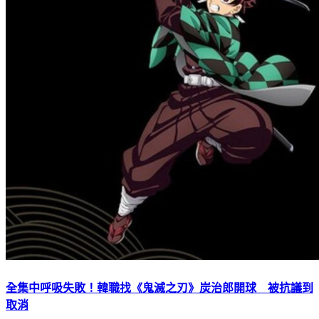
全集中呼吸失敗！韓職找《鬼滅之刃》炭治郎開球 被抗議到
取消