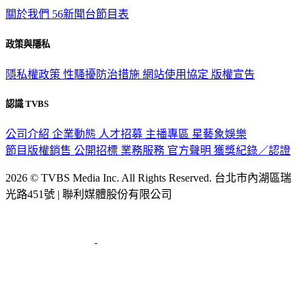
關於我們
56新聞台節目表
政策與隱私
隱私權政策
性騷擾防治措施
網站使用協定
版權宣告
認識 TVBS
公司介紹
企業動態
人才招募
主播專區
星藝象娛樂
節目版權銷售
公開招標
業務服務
官方聲明
獲獎紀錄／認證
2026 © TVBS Media Inc. All Rights Reserved. 台北市內湖區瑞
光路451號 | 聯利媒體股份有限公司