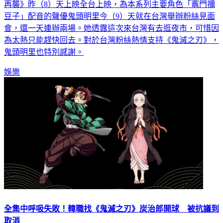
再襲》昨（8）天上映全台上映，為本系列主要角色「竈門禰
豆子」配音的聲優鬼頭明里今（9）天就在台灣舉辦粉絲見面
會，還一天連辦兩場。她透露這次來台灣有去逛夜市，可惜因
為太熱只能趕快回去。對於台灣粉絲熱情支持《鬼滅之刃》，
鬼頭明里也特別感謝。
娛樂
全集中呼吸失敗！韓職找《鬼滅之刃》炭治郎開球 被抗議到
取消