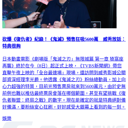
砍爆《復仇者》紀錄！《鬼滅》預售狂吸5600萬 威秀放話：
特典很夠
日本動畫電影《劇場版「鬼滅之刃」無限城篇 第一章 猗窩座
再襲》終於在今（8日）起正式上映，《TVBS新聞網》帶您
直擊午夜上映的「全台最速場」現場，還訪問到威秀影城公關
部資深經理李光爵。他透露《鬼滅之刃》粉絲總動員，加上向
心力超強的特質，目前光預售票房就來到5600萬元，由於史無
前例也難以推估最終票房會落在哪個範圍，甚至有望挑戰《復
仇者聯盟：終局之戰》的數字。現在能確定的就是特典絕對備
好備滿，要粉絲安心狂刷，好好感受大銀幕上看到的每一刻。
娛樂