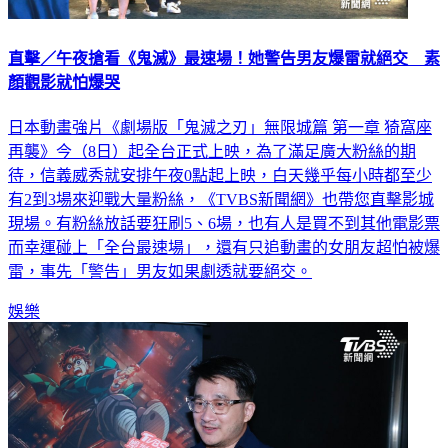
直擊／午夜搶看《鬼滅》最速場！她警告男友爆雷就絕交 素
顏觀影就怕爆哭
日本動畫強片《劇場版「鬼滅之刃」無限城篇 第一章 猗窩座
再襲》今（8日）起全台正式上映，為了滿足廣大粉絲的期
待，信義威秀就安排午夜0點起上映，白天幾乎每小時都至少
有2到3場來迎戰大量粉絲，《TVBS新聞網》也帶您直擊影城
現場。有粉絲放話要狂刷5、6場，也有人是買不到其他電影票
而幸運碰上「全台最速場」，還有只追動畫的女朋友超怕被爆
雷，事先「警告」男友如果劇透就要絕交。
娛樂