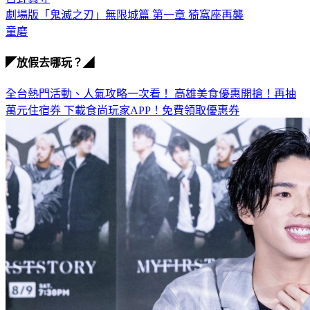
劇場版「鬼滅之刃」無限城篇 第一章 猗窩座再襲
童磨
◤放假去哪玩？◢
全台熱門活動、人氣攻略一次看！
高雄美食優惠開搶！再抽
萬元住宿券
下載食尚玩家APP！免費領取優惠券