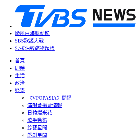
颱風白海豚動態
SBS歌謠大戰
沙拉油致癌物超標
首頁
即時
生活
政治
娛樂
《VPOPASIA》開播
演唱會搶票情報
日韓爆米花
歌手動態
綜藝星聞
戲劇星聞