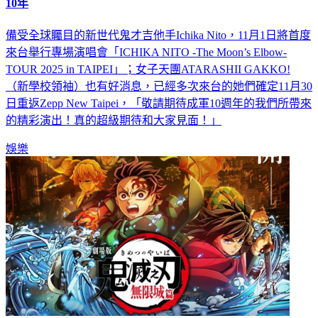
10年
備受全球矚目的新世代鬼才吉他手Ichika Nito，11月1日將首度
來台舉行專場演唱會「ICHIKA NITO -The Moon’s Elbow-
TOUR 2025 in TAIPEI」；女子天團ATARASHII GAKKO!
（新學校領袖）也有好消息，已經多次來台的她們確定11月30
日重返Zepp New Taipei，「敬請期待成軍10週年的我們所帶來
的精彩演出！真的超級期待和大家見面！」
娛樂