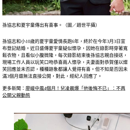
孫協志和夏宇童傳出有喜事。（圖／趙世平攝）
孫協志和小10歲的夏宇童愛情長跑6年，終於在今年3月3日宣
布登記結婚。近日盛傳夏宇童疑似懷孕，因她在錄影時穿著寬
鬆衣物，且看似小腹微隆，每次錄影結束後孫協志親自接送，
現場工作人員以玩笑口吻恭喜兩人懷孕，夫妻面對恭賀僅以燦
笑回應並未否認，種種跡象都讓人覺得有喜。但不知是否因未
滿3個月還無法直接公開，對此，經紀人回應了。
更多新聞：
廖峻中風4個月！兒凌晨爆「他後悔不已」：不再
公開父親動態