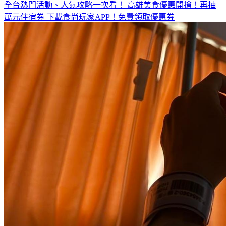
全台熱門活動、人氣攻略一次看！
高雄美食優惠開搶！再抽
萬元住宿券
下載食尚玩家APP！免費領取優惠券