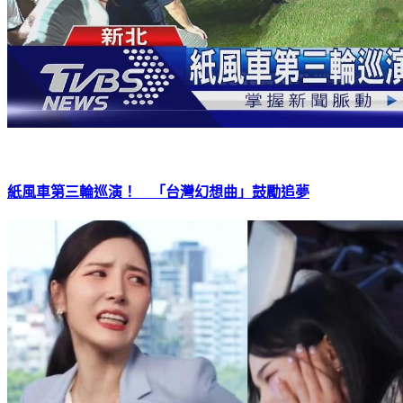
紙風車第三輪巡演！ 「台灣幻想曲」鼓勵追夢