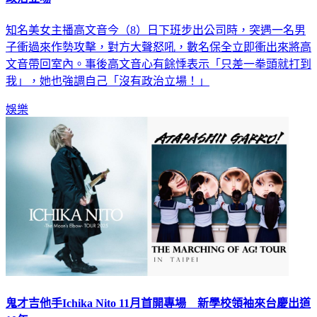
知名美女主播高文音今（8）日下班步出公司時，突遇一名男
子衝過來作勢攻擊，對方大聲怒吼，數名保全立即衝出來將高
文音帶回室內。事後高文音心有餘悸表示「只差一拳頭就打到
我」，她也強調自己「沒有政治立場！」
娛樂
鬼才吉他手Ichika Nito 11月首開專場 新學校領袖來台慶出道