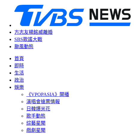
方志友楊銘威離婚
SBS歌謠大戰
颱風動態
首頁
即時
生活
政治
娛樂
《VPOPASIA》開播
演唱會搶票情報
日韓爆米花
歌手動態
綜藝星聞
戲劇星聞