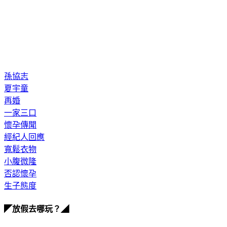
孫協志
夏宇童
再婚
一家三口
懷孕傳聞
經紀人回應
寬鬆衣物
小腹微隆
否認懷孕
生子態度
◤放假去哪玩？◢