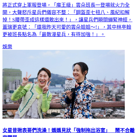
將正式穿上軍服登場，「魔王級」雲朵班長一登場就火力全
開，大聲怒斥星兵們儀容不整：「鋼盔歪七扭八、風紀扣解
掉！S腰帶歪成這樣還敢出來！」，讓星兵們瞬間繃緊神經，
蓋瑞更哀號：「還我昨天可愛的雲朵姐姐～!」，其中林亭翰
更被班長點名為「最散漫星兵，有待加強！」。
娛樂
女星昔揪表哥們洗澡！媽媽見狀「強制拖出浴室」 鬧不合離