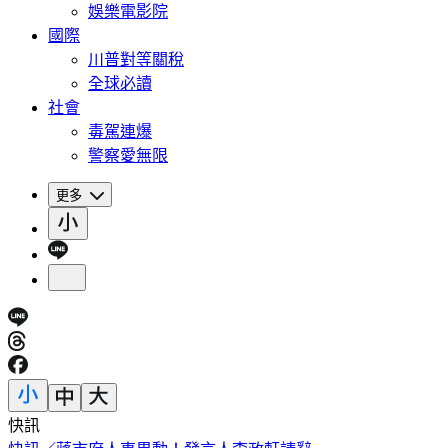
娛樂電影院
國際
川普對等關稅
全球必讀
社會
毒駕連爆
警察愛無限
更多
快訊