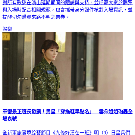
謝所有歌迷在演出延期期間的體諒與支持，並呼籲大家於購票
與入場時配合相關規範，包含攜帶身分證件核對入場資訊，並
提醒切勿購買來路不明之票券。
娛樂
軍營最正班長發飆！男星「穿拖鞋早點名」 雲朵姐姐砲轟全
場哀號
全新軍旅實境綜藝節目《九條好漢在一班》明（9）日星兵們