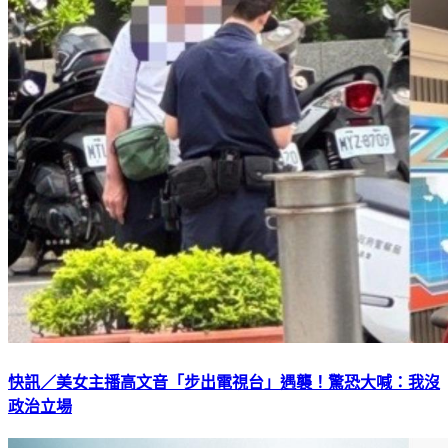
快訊／美女主播高文音「步出電視台」遇襲！驚恐大喊：我沒
政治立場