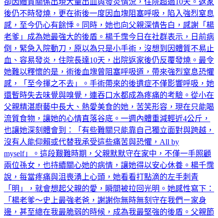
卻因體質關係出現大量出血與發炎情況，住院超過10天。返家
後仍不時發燒，更在術後一度因血塊阻塞呼吸，陷入強烈窒息
感，至今仍心有餘悸。同時，她也向父親深情告白，感謝「楊
老爹」成為她最強大的後盾。楊千霈今日在社群表示，日前病
倒，緊急入院動刀，原以為只是小手術，沒想到因體質不易止
血、容易發炎，住院長達10天，出院返家後仍反覆發燒。最令
她難以釋懷的是，術後血塊曾阻塞呼吸道，帶來強烈窒息恐懼
感，「至今揮之不去」。手術帶來的後遺症不僅影響呼吸，她
還暫時失去味覺與嗅覺，連吞口水都成為疼痛的考驗。從小在
父親精湛廚藝中長大、熱愛美食的她，苦笑形容，現在只能喝
流質食物，讓她的心情直落谷底。一週內體重減輕近4公斤，
也讓她深刻體會到：「有些難關只能靠自己獨立面對與跨越，
沒有人能仰賴或代替我承受這些痛苦與恐懼，All by
myself」。這段艱難時期，父親默默守在家中，不僅一手照顧
兩位孫女，也持續關心她的病情，讓她得以安心休養。楊千霈
說，每當疼痛與沮喪湧上心頭，她看看打點滴的左手刺青
「明」，就會想起父親的愛，瞬間被拉回光明。她感性寫下：
「楊老爹～史上最強老爸，謝謝你無時無刻守在我們ㄧ家身
邊，甚至總在我最脆弱的時候，成為我最堅強的後盾。父親節