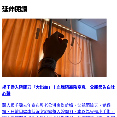
延伸閱讀
楊千霈入院開刀「大出血」！血塊阻塞險窒息 父親節告白吐
心聲
藝人楊千霈去年宣布與老公洪家傑離婚，父親節這天，她透
露，日前因健康狀況突發緊急入院開刀，本以為只是小手術，