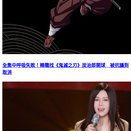
全集中呼吸失敗！韓職找《鬼滅之刃》炭治郎開球 被抗議到
取消