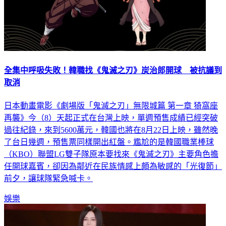
全集中呼吸失敗！韓職找《鬼滅之刃》炭治郎開球 被抗議到
取消
日本動畫電影《劇場版「鬼滅之刃」無限城篇 第一章 猗窩座
再襲》今（8）天起正式在台灣上映，單週預售成績已經突破
過往紀錄，來到5600萬元，韓國也將在8月22日上映，雖然晚
了台日幾週，預售票同樣開出紅盤。尷尬的是韓國職業棒球
（KBO）聯盟LG雙子隊原本要找來《鬼滅之刃》主要角色擔
任開球嘉賓，卻因為鄰近在民族情感上頗為敏感的「光復節」
前夕，讓球隊緊急喊卡。
娛樂