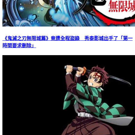
《鬼滅之刃無限城篇》竟遭全程盜錄 秀泰影城出手了「第一
時間要求刪除」