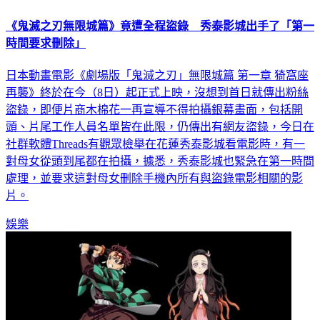
《鬼滅之刃無限城篇》竟遭全程盜錄 秀泰影城出手了「第一
時間要求刪除」
日本動畫電影《劇場版「鬼滅之刃」無限城篇 第一章 猗窩座
再襲》終於在今（8日）起正式上映，沒想到首日就傳出粉絲
盜錄，即便片商木棉花一再宣導不得拍攝銀幕畫面，包括開
頭、片尾工作人員名單皆在此限，仍傳出有網友盜錄，今日在
社群軟體Threads有觀眾檢舉在花蓮秀泰影城看電影時，有一
對母女從頭到尾都在拍攝，據悉，秀泰影城也緊急在第一時間
處理，並要求這對母女刪除手機內所有與盜錄電影相關的影
片。
娛樂