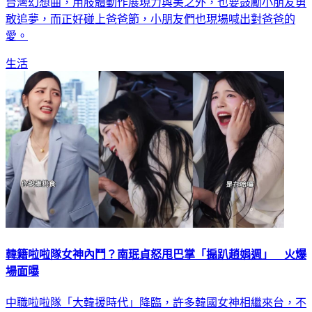
台灣幻想曲，用肢體動作展現力與美之外，也要鼓勵小朋友勇
敢追夢，而正好碰上爸爸節，小朋友們也現場喊出對爸爸的
愛。
生活
韓籍啦啦隊女神內鬥？南珉貞怒甩巴掌「搧趴趙娟週」 火爆
場面曝
中職啦啦隊「大韓援時代」降臨，許多韓國女神相繼來台，不