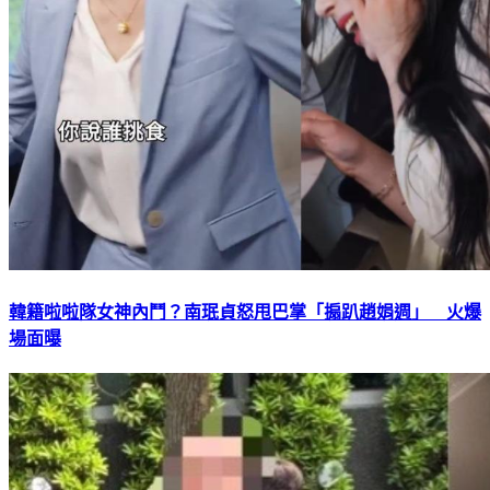
韓籍啦啦隊女神內鬥？南珉貞怒甩巴掌「搧趴趙娟週」 火爆
場面曝