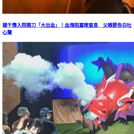
楊千霈入院開刀「大出血」！血塊阻塞險窒息 父親節告白吐
心聲