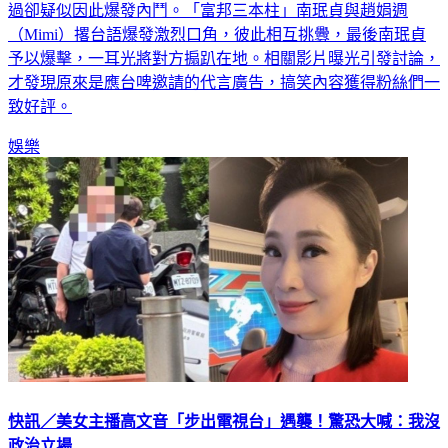
過卻疑似因此爆發內鬥。「富邦三本柱」南珉貞與趙娟週
（Mimi）撂台語爆發激烈口角，彼此相互挑釁，最後南珉貞
予以爆擊，一耳光將對方搧趴在地。相關影片曝光引發討論，
才發現原來是應台啤邀請的代言廣告，搞笑內容獲得粉絲們一
致好評。
娛樂
快訊／美女主播高文音「步出電視台」遇襲！驚恐大喊：我沒
政治立場