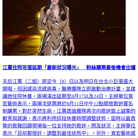
江蕙住院攻蛋延期「最新狀況曝光」 粉絲購票最後機會出爐
天后江蕙（二姐）原定今（8）日以及明日在台北小巨蛋盛大
開唱，但因感染流感病毒，醫療團隊立即啟動治療計畫，並建
議她住院休養，兩場演出延期至8月17以及24日。主辦單位寬
宏藝術表示，兩場次退票將於8月11日中午12點開放歌迷實名
制購票。對於突然生病，江蕙透過團隊再次向歌迷致上誠摯的
歉意與感謝，表示將利用這段休養時間調整狀態，屆時以最真
摯的歌聲回饋現場每一位支持她的歌迷。問及狀況，主辦單位
表示「目前都很好，調整到最佳狀態中」。另外，寬宏藝術感