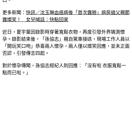
口。
更多新聞：
快訊／沈玉琳血癌病後「首次露臉」病房過父親節
露燦笑！　女兒喊話：快點回家
近日，夏宇童因錄影時穿著寬鬆衣物，再度引發外界猜測懷
孕。錄影結束後，「孫協志」親自駕車接送，現場工作人員以
「開玩笑口吻」恭喜兩人懷孕，兩人僅以燦笑回應，並未正面
否認，引發傳言四起。
對於懷孕傳聞，孫協志經紀人則回應：「沒有啦 衣服寬鬆一
點而已啦。」