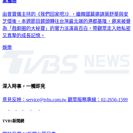
家獨居
由曾寶儀主持的《我們回家吧3》，繼韓國篇邀請葉舒華與安
芝儇後，本週節目鏡頭轉往台灣最北端的港都基隆，邀來被譽
為「戲劇圈的大秘寶」的實力派演員百白，帶觀眾走入她私密
又真摯的成長記憶。
娛樂
深入時事，一觸即見
意見反映：service@tvbs.com.tw
觀眾服務專線：02-2656-1599
TVBS新聞網