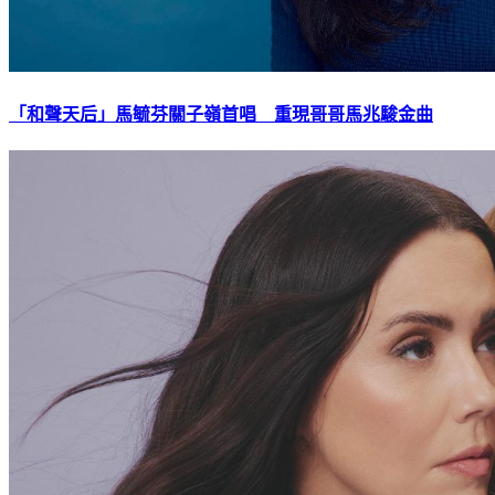
「和聲天后」馬毓芬關子嶺首唱 重現哥哥馬兆駿金曲