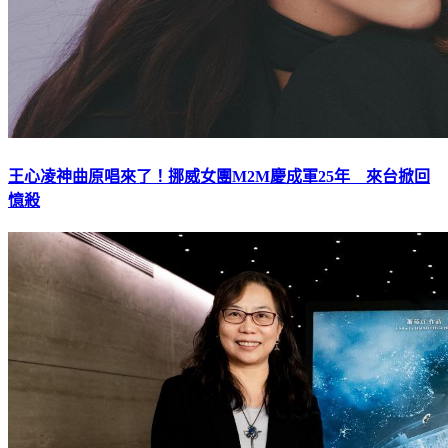
王心凌神曲原唱來了！挪威女團M2M慶成軍25年 來台掀回
憶殺