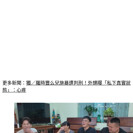
更多新聞：
獨／羅時豐么兒施暴遭判刑！外甥曝「私下真實狀
態」：心疼