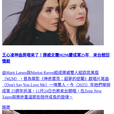
王心凌神曲原唱來了！挪威女團M2M慶成軍25年 來台掀回
憶殺
由Marit Larsen與Marion Raven組成挪威雙人組窈窕美眉
（M2M），曾為電影《神奇寶貝：超夢的逆襲》獻唱片尾曲
〈Don't Say You Love Me〉一鳴驚人。今（2025）年她們舉辦
成軍 25週年巡演，11月24日也將來台開唱，在Zepp New
Taipei與樂迷重溫那些陪伴成長的旋律。
娛樂