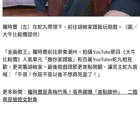
羅時豐（左）在蛇丸帶領下，前往胡椒家蹭飯玩遊戲。（圖／
大牛比較攬提供）
「金曲歌王」羅時豐前往屏東潮州，拍攝YouTube節目《大牛
比較攬》人氣單元「趣你家蹭飯」和百萬YouTuber蛇丸相見
歡，更突襲胡椒家，最後遊戲環節更差點鬧翻，讓苦主蛇丸直
喊：「牛哥！你是不是以後不想再見面了！」
更多新聞：
羅時豐是青梅竹馬！張秀卿爆「差點嫁他」　二婚
竟是搶姪女對象