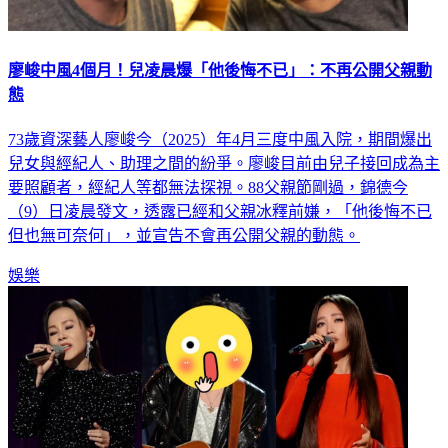
廖峻中風4個月！兒凌晨爆「他後悔不已」：不再公開父親動
態
73歲資深藝人廖峻今（2025）年4月三度中風入院，期間爆出
兒女與經紀人、助理之間的紛爭。廖峻目前由兒子接回成為主
要照顧者，經紀人等都無法探視。88父親節剛過，錦德今
（9）日凌晨發文，透露已經和父親冰釋前嫌，「他後悔不已
但也無可奈何」，並宣告不會再公開父親的動態。
娛樂