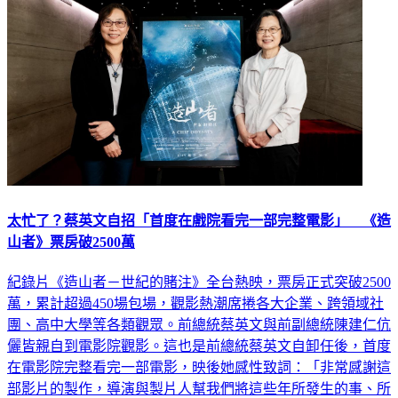
太忙了？蔡英文自招「首度在戲院看完一部完整電影」 《造
山者》票房破2500萬
紀錄片《造山者－世紀的賭注》全台熱映，票房正式突破2500
萬，累計超過450場包場，觀影熱潮席捲各大企業、跨領域社
團、高中大學等各類觀眾。前總統蔡英文與前副總統陳建仁伉
儷皆親自到電影院觀影。這也是前總統蔡英文自卸任後，首度
在電影院完整看完一部電影，映後她感性致詞：「非常感謝這
部影片的製作，導演與製片人幫我們將這些年所發生的事、所