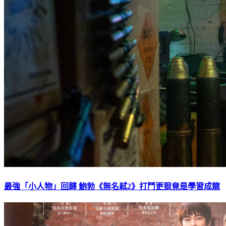
最強「小人物」回歸 鮑勃《無名弒2》打鬥更狠竟是學習成龍