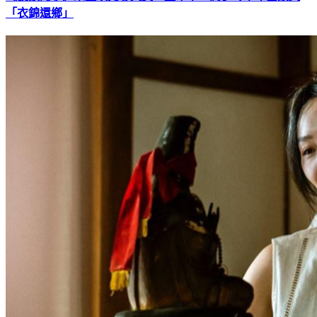
「衣錦還鄉」