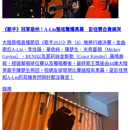
《歌手》冠軍是他！A-Lin墊底驚爆黑幕 彭佳慧自責痛哭
大陸歌唱直播節目《歌手2025》昨（8）晚進行總決賽，金曲
歌后A-Lin、李佳薇、單依純、陳楚生、米奇蓋頓（Mickey
Guyton）、BENI以及葛莉絲金斯勒（Grace Kinstler）飆嗓廝
殺，經過幫唱排位賽以及獨唱賽後，最終歌王獎座由44歲大陸
男歌手陳楚生抱回，但網友卻發現比賽過程有黑幕，是彭佳慧
和A-Lin的耳機竟然剛好都沒聲音！
娛樂