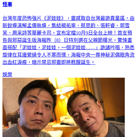
怪事
台灣年度恐怖強片《泥娃娃》，靈感取自台灣最詭異童謠，由
新銳導演解孟儒執導，集結楊祐寧、蔡思韵、張軒睿、郭雪
芙、周采詩等華麗卡司，宣布定檔10月9日全台上映！首支預
告與邪惡誕生版海報昨（8）日特別選在父親節曝光，驚悚畫
面搭配「泥娃娃，泥娃娃，一個泥娃娃……」詭譎吟唱，熟悉
旋律在耳邊縈繞令人不寒而慄，海報中央一尊神秘泥偶眼角流
出血紅淚痕，暗示禁忌邪靈即將甦醒誕生。
娛樂