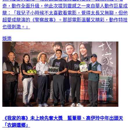
奇，動作全面升級，他此次提到靈感之一來自華人動作巨星成
龍：「我兒子小時候不太喜歡看電影，覺得太長又無聊，但他
超愛成龍演的《警察故事》。那部電影溫馨又精彩，動作特技
也很刺激。」
娛樂
《我家的事》未上映先奪大獎 藍葦華、高伊玲中年出頭天
「衣錦還鄉」