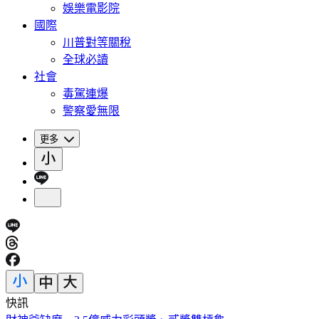
娛樂電影院
國際
川普對等關稅
全球必讀
社會
毒駕連爆
警察愛無限
更多
快訊