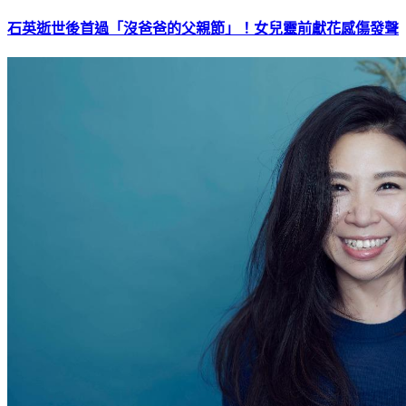
石英逝世後首過「沒爸爸的父親節」！女兒靈前獻花感傷發聲