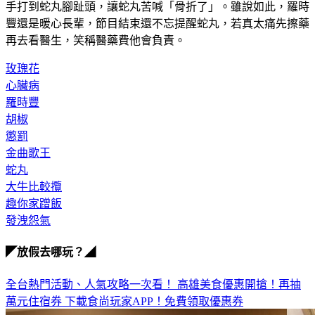
手打到蛇丸腳趾頭，讓蛇丸苦喊「骨折了」。雖說如此，羅時
豐還是暖心長輩，節目結束還不忘提醒蛇丸，若真太痛先擦藥
再去看醫生，笑稱醫藥費他會負責。
玫瑰花
心臟病
羅時豐
胡椒
懲罰
金曲歌王
蛇丸
大牛比較攬
趣你家蹭飯
發洩怨氣
◤放假去哪玩？◢
全台熱門活動、人氣攻略一次看！
高雄美食優惠開搶！再抽
萬元住宿券
下載食尚玩家APP！免費領取優惠券