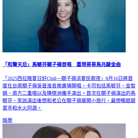
「和聲天后」馬毓芬關子嶺首唱 重現哥哥馬兆駿金曲
「2025西拉雅夏日好Chill－關子嶺涼夏民歌夜」8月16日將首
度在台南關子嶺吳晉淮音樂廣場開唱，卡司包括馬毓芬、金智
娟、南方二重唱以及陳傑洲攜手演出。首次在關子嶺演出的馬
毓芬，笑說演出後想和老公在關子嶺展開小旅行，最想暢遊碧
雲寺和水火同源。
娛樂