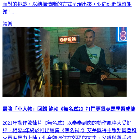
面對的挑戰，以結構清晰的方式呈現出來，要向你們說聲謝
謝！」
娛樂
最強「小人物」回歸 鮑勃《無名弒2》打鬥更狠竟是學習成龍
2021年動作驚悚片《無名弒》以拳拳到肉的動作風格大受好
評，相隔4年終於推出續集《無名弒2》艾美獎得主鮑勃奧登科
克再度暴力上陣，化身飾演住在郊區的丈夫、父親與殺手哈