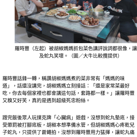
羅時豐（左起）被胡椒媽媽抓包菜色講評說詞都很像，讓
及蛇丸笑壞。（圖／大牛比較攬提供）
羅時豐話鋒一轉，稱讚胡椒媽媽煮的菜非常有「媽媽的味
道」，話還沒講完，胡椒媽媽立刻接話：「還是家常菜最好
吃，你去每個家裡也都會講這句話，套路都一樣。」讓羅時豐
又糗又好笑，真的是遇到超級死忠粉絲。
蹭完飯後眾人玩撲克牌「心臟病」遊戲，沒想到蛇丸墊底，接
受懲罰被打腳底板，胡椒本想準備水管，但胡椒媽媽心疼乾兒
子蛇丸，只提供了蒼蠅拍，沒想到羅時豐用力猛揮，讓蛇丸痛