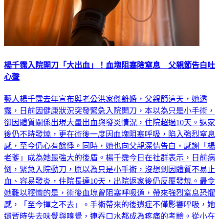
楊千霈入院開刀「大出血」！血塊阻塞險窒息 父親節告白吐
心聲
藝人楊千霈去年宣布與老公洪家傑離婚，父親節這天，她透
露，日前因健康狀況突發緊急入院開刀，本以為只是小手術，
卻因體質關係出現大量出血與發炎情況，住院超過10天。返家
後仍不時發燒，更在術後一度因血塊阻塞呼吸，陷入強烈窒息
感，至今仍心有餘悸。同時，她也向父親深情告白，感謝「楊
老爹」成為她最強大的後盾。楊千霈今日在社群表示，日前病
倒，緊急入院動刀，原以為只是小手術，沒想到因體質不易止
血、容易發炎，住院長達10天，出院返家後仍反覆發燒。最令
她難以釋懷的是，術後血塊曾阻塞呼吸道，帶來強烈窒息恐懼
感，「至今揮之不去」。手術帶來的後遺症不僅影響呼吸，她
還暫時失去味覺與嗅覺，連吞口水都成為疼痛的考驗。從小在