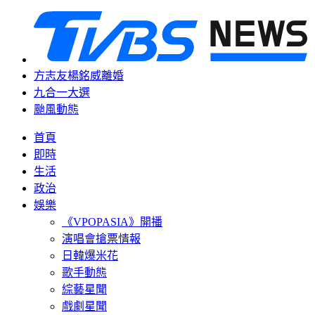
方志友楊銘威離婚
九合一大選
颱風動態
首頁
即時
生活
政治
娛樂
《VPOPASIA》開播
演唱會搶票情報
日韓爆米花
歌手動態
綜藝星聞
戲劇星聞