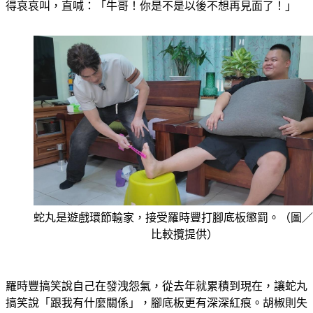
得哀哀叫，直喊：「牛哥！你是不是以後不想再見面了！」
蛇丸是遊戲環節輸家，接受羅時豐打腳底板懲罰。（圖／
比較攬提供）
羅時豐搞笑說自己在發洩怨氣，從去年就累積到現在，讓蛇丸
搞笑說「跟我有什麼關係」，腳底板更有深深紅痕。胡椒則失