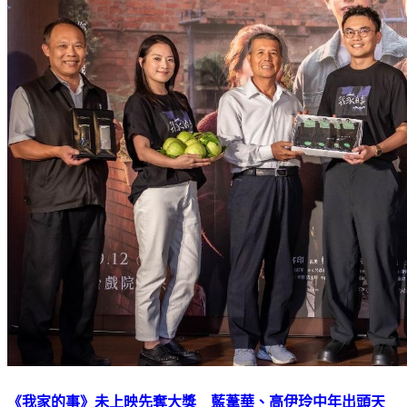
《我家的事》未上映先奪大獎 藍葦華、高伊玲中年出頭天