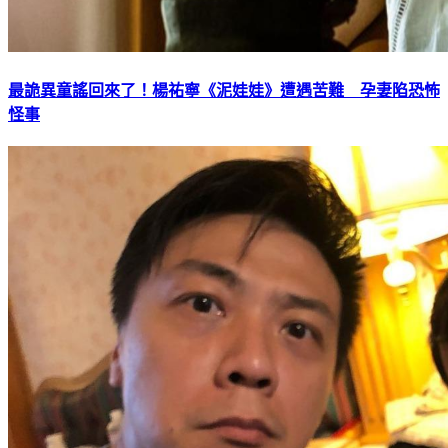
最詭異童謠回來了！楊祐寧《泥娃娃》遭遇苦難 孕妻陷恐怖
怪事