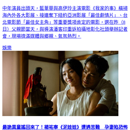
中年演員出頭天，藍葦華與高伊玲主演電影《我家的事》橫掃
海內外各大影展、接連奪下紐約亞洲影展「最佳劇情片」、台
北電影節「最佳女主角」等重要獎項肯定的電影，選在昨（8
日）父親節當天，與導演潘客印重返拍攝地彰化社頭舉辦記者
會，現場擠滿媒體與鄉親、氣氛熱烈。
娛樂
最詭異童謠回來了！楊祐寧《泥娃娃》遭遇苦難 孕妻陷恐怖