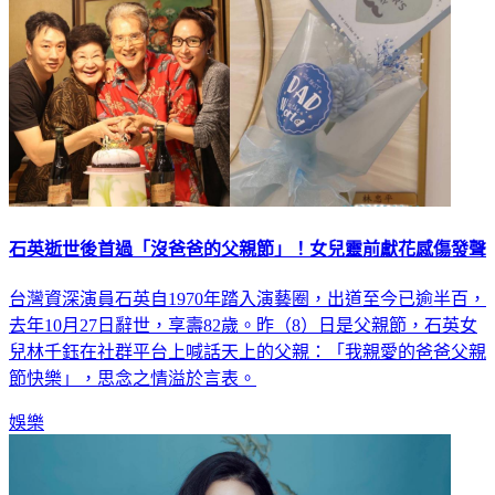
石英逝世後首過「沒爸爸的父親節」！女兒靈前獻花感傷發聲
台灣資深演員石英自1970年踏入演藝圈，出道至今已逾半百，
去年10月27日辭世，享壽82歲。昨（8）日是父親節，石英女
兒林千鈺在社群平台上喊話天上的父親：「我親愛的爸爸父親
節快樂」，思念之情溢於言表。
娛樂