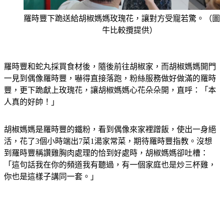
羅時豐下跪送給胡椒媽媽玫瑰花，讓對方受寵若驚。（圖
牛比較攬提供）
羅時豐和蛇丸採買食材後，隨後前往胡椒家，而胡椒媽媽開門
一見到偶像羅時豐，嚇得直接落跑，粉絲服務做好做滿的羅時
豐，更下跪獻上玫瑰花，讓胡椒媽媽心花朵朵開，直呼：「本
人真的好帥！」
胡椒媽媽是羅時豐的鐵粉，看到偶像來家裡蹭飯，使出一身絕
活，花了3個小時端出7菜1湯家常菜，期待羅時豐指教。沒想
到羅時豐稱讚雞胸肉處理的恰到好處時，胡椒媽媽卻吐槽：
「這句話我在你的頻道我有聽過，有一個家庭也是炒三杯雞，
你也是這樣子講同一套。」