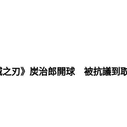
滅之刃》炭治郎開球 被抗議到