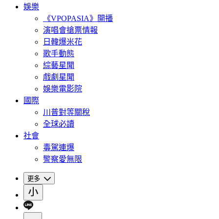
娛樂
《VPOPASIA》開播
演唱會搶票情報
日韓爆米花
歌手動態
綜藝星聞
戲劇星聞
娛樂電影院
國際
川普對等關稅
全球必讀
社會
毒駕連爆
警察愛無限
更多