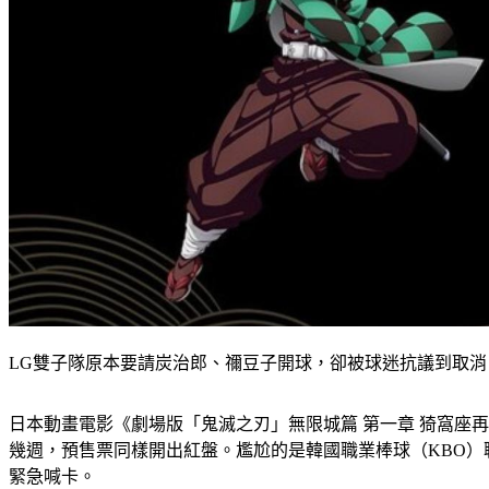
LG雙子隊原本要請炭治郎、禰豆子開球，卻被球迷抗議到取
日本動畫電影《劇場版「鬼滅之刃」無限城篇 第一章 猗窩座再
幾週，預售票同樣開出紅盤。尷尬的是韓國職業棒球（KBO
緊急喊卡。