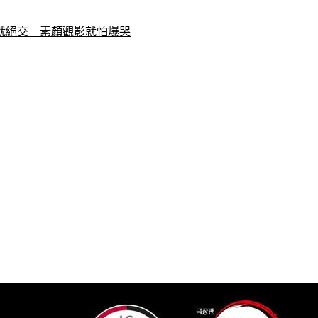
就絕交　素顏觀影就怕爆哭