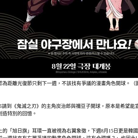
認為距離光復節只剩下一週，不該找有爭議的漫畫角色開球。（
宣布請到《鬼滅之刃》的主角炭治郎與禰豆子開球，原本是希望
創造特別的回憶。
的「旭日旗」耳環一直被視為右翼象徵，下週8月15日更是韓