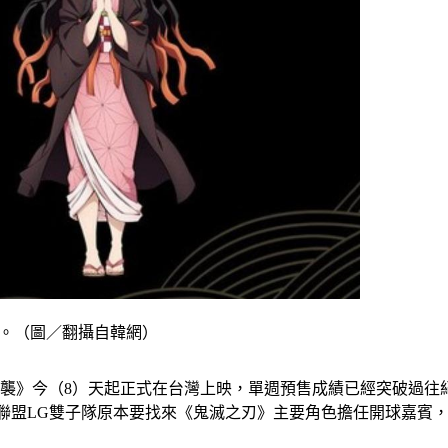
消。（圖／翻攝自韓網）
襲》今（8）天起正式在台灣上映，單週預售成績已經突破過往紀錄
）聯盟LG雙子隊原本要找來《鬼滅之刃》主要角色擔任開球嘉賓