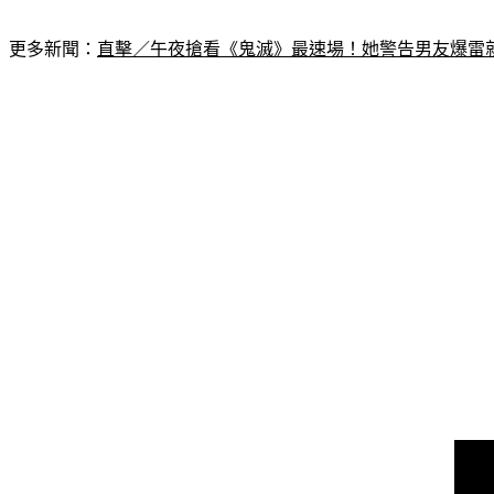
更多新聞：
直擊／午夜搶看《鬼滅》最速場！她警告男友爆雷