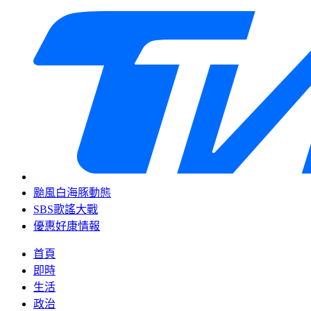
颱風白海豚動態
SBS歌謠大戰
優惠好康情報
首頁
即時
生活
政治