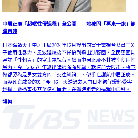
中居正廣「超噁性侵過程」全公開！ 她被問「再來一炮」崩
潰自殘
日本綜藝天王中居正廣2024年12月爆出向富士電視台女員工X
子使用性暴力，風波延燒後不僅搞到退出演藝圈，全民更圍剿
容許「性朝貢」的富士電視台。然而中居正廣不甘被指使用性
暴力，今（2025）年派出律師頻頻反擊，就連前大阪市長橋下
徹都認為是男女雙方的「交往糾紛」，似乎在護航中居正廣。
面臨死亡威脅的X子今（6）天透過友人向日本狗仔爆料受害
經過，她遇害後甚至精神崩潰，在醫院調養的過程中自殘。
娛樂