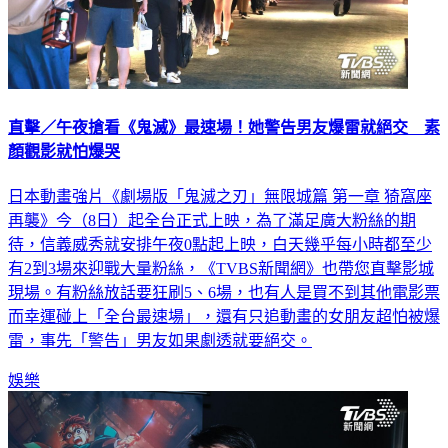
直擊／午夜搶看《鬼滅》最速場！她警告男友爆雷就絕交 素
顏觀影就怕爆哭
日本動畫強片《劇場版「鬼滅之刃」無限城篇 第一章 猗窩座
再襲》今（8日）起全台正式上映，為了滿足廣大粉絲的期
待，信義威秀就安排午夜0點起上映，白天幾乎每小時都至少
有2到3場來迎戰大量粉絲，《TVBS新聞網》也帶您直擊影城
現場。有粉絲放話要狂刷5、6場，也有人是買不到其他電影票
而幸運碰上「全台最速場」，還有只追動畫的女朋友超怕被爆
雷，事先「警告」男友如果劇透就要絕交。
娛樂