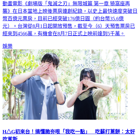
動畫電影《劇場版「鬼滅之刃」無限城篇 第一章 猗窩座再
襲》在日本當地上映後票房連創紀錄，以史上最快速度突破日
幣百億元票房，目前已經突破176億日圓（約台幣35.6億
元）。台灣從8月1日起開放預售，截至今（6）天預售票房已
經來到4566萬，有機會在8月7日正式上映前達到5千萬。
娛樂
H△G初來台！搞懂脆夯哏「我吃一點」 吃蘇打蔥餅：太好