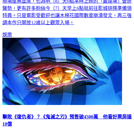
幣36.2億元），昨（6）晚片商木棉花國際搶先舉辦特映會，
現場座無虛席，也為明（8）天0點準時上映的「最速場」營造
聲勢，更有許多粉絲今（7）天早上6點就前往影城排隊準備領
特典。只是電影受歡迎也讓木棉花國際數度崩潰發文，再三強
調本作只開放12歲以上觀眾入場。
娛樂
擊敗《復仇者》？《鬼滅之刃》預售破4500萬 他看好票房達
10億