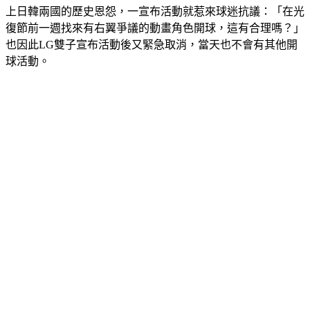
韓國紀念擺脫日本殖民統治的光復節，鄰近敏感的民族節日加
上日韓兩國的歷史恩怨，一宣布活動就惹來球迷抗議：「在光
復節前一週找來有右翼爭議的動畫角色開球，這有合理嗎？」
也因此LG雙子宣布活動後又緊急取消，當天也不會有其他開
球活動。