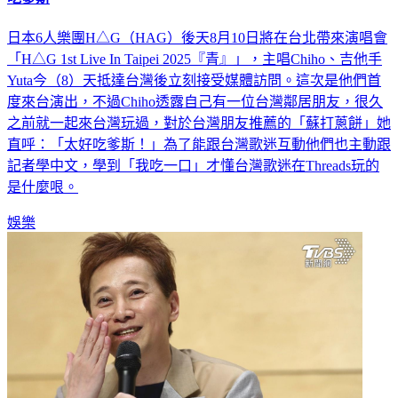
吃爹斯
日本6人樂團H△G（HAG）後天8月10日將在台北帶來演唱會
「H△G 1st Live In Taipei 2025『青』」，主唱Chiho、吉他手
Yuta今（8）天抵達台灣後立刻接受媒體訪問。這次是他們首
度來台演出，不過Chiho透露自己有一位台灣鄰居朋友，很久
之前就一起來台灣玩過，對於台灣朋友推薦的「蘇打蔥餅」她
直呼：「太好吃爹斯！」為了能跟台灣歌迷互動他們也主動跟
記者學中文，學到「我吃一口」才懂台灣歌迷在Threads玩的
是什麼哏。
娛樂