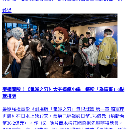
好備滿，要粉絲安心狂刷，好好感受大銀幕上看到的每一刻。
娛樂
麥擱問啦！《鬼滅之刃》太夯逼瘋小編 鐵粉「為這事」6點
就排隊
暑期強檔電影《劇場版「鬼滅之刃」無限城篇 第一章 猗窩座
再襲》在日本上映17天，票房已經飆破日幣176億元（約新台