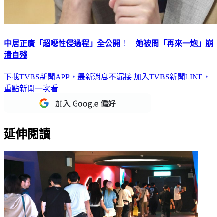
中居正廣「超噁性侵過程」全公開！ 她被問「再來一炮」崩
潰自殘
下載TVBS新聞APP，最新消息不漏接
加入TVBS新聞LINE，
重點新聞一次看
延伸閱讀