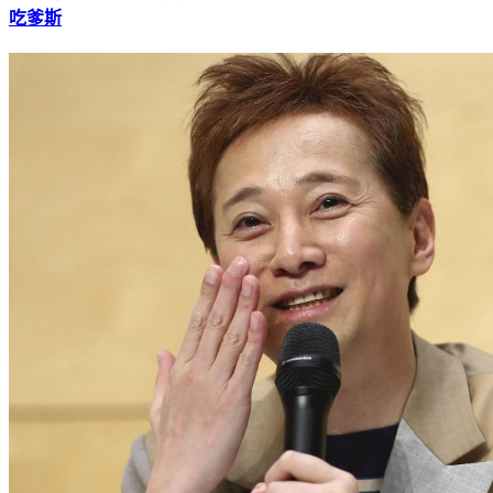
H△G初來台！搞懂脆夯哏「我吃一點」 吃蘇打蔥餅：太好
吃爹斯