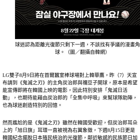
球迷認為距離光復節只剩下一週，不該找有爭議的漫畫角
球。（圖／翻攝自韓網）
LG雙子8月9日將在首爾蠶室棒球場對上韓華鷹，昨（7）天宣
布請到《鬼滅之刃》的主角炭治郎與禰豆子開球，原本是希望
能宣傳即將在韓國上映的電影，因此特別安排「鬼滅日活
動」，也期待能藉由炭治郎的「全集中呼吸」來幫球隊助陣，
也為球迷創造特別的回憶。
然而尷尬的是《鬼滅之刃》雖然在韓國受歡迎，但炭治郎耳朵
上的「旭日旗」耳環一直被視為右翼象徵，下週8月15日更是