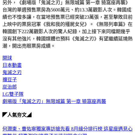
另外，《劇場版「鬼滅之刃」無限城篇 第一章 猗窩座再襲》
台灣的單週預售票房為5600萬元、約13.3萬觀影人次。韓國成
績也不惶多讓，在當地預售票已經突破23萬張，甚至擊敗目前
上映中的票房冠軍《我和我的殭屍女兒》。《無限列車篇》在
韓國創下222萬觀影人次的驚人紀錄，加上接下來同檔期幾乎
沒有其他強片，韓國媒體也預料《鬼滅之刃》有望繼續延燒熱
潮，開出亮眼票房成績。
開球
日本動畫
鬼滅之刃
禰豆子
炭治郎
LG雙子隊
劇場版「鬼滅之刃」無限城篇 第一章 猗窩座再襲
◤人氣夯文◢