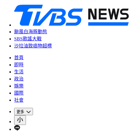
颱風白海豚動態
SBS歌謠大戰
沙拉油致癌物超標
首頁
即時
生活
政治
娛樂
國際
社會
更多