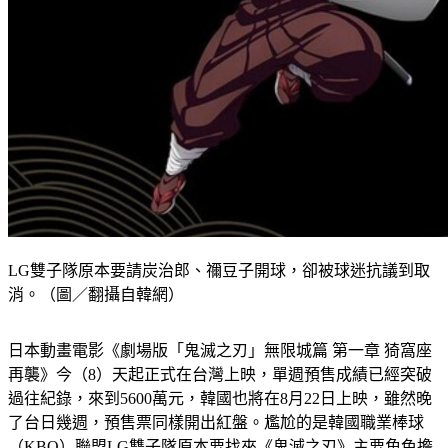
LG雙子隊原本要請炭治郎、禰豆子開球，卻被球迷抗議到取
消。（圖／翻攝自韓網）
日本動畫電影《劇場版「鬼滅之刃」無限城篇 第一章 猗窩座
再襲》今（8）天起正式在台灣上映，單週預售成績已經突破
過往紀錄，來到5600萬元，韓國也將在8月22日上映，雖然晚
了台日幾週，預售票同樣開出紅盤。尷尬的是韓國職業棒球