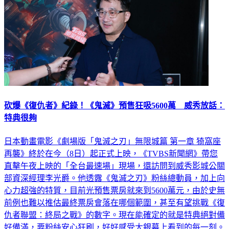
砍爆《復仇者》紀錄！《鬼滅》預售狂吸5600萬 威秀放話：
特典很夠
日本動畫電影《劇場版「鬼滅之刃」無限城篇 第一章 猗窩座
再襲》終於在今（8日）起正式上映，《TVBS新聞網》帶您
直擊午夜上映的「全台最速場」現場，還訪問到威秀影城公關
部資深經理李光爵。他透露《鬼滅之刃》粉絲總動員，加上向
心力超強的特質，目前光預售票房就來到5600萬元，由於史無
前例也難以推估最終票房會落在哪個範圍，甚至有望挑戰《復
仇者聯盟：終局之戰》的數字。現在能確定的就是特典絕對備