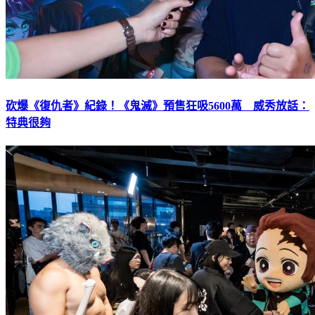
砍爆《復仇者》紀錄！《鬼滅》預售狂吸5600萬 威秀放話：
特典很夠