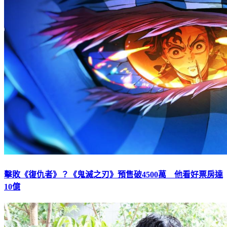
擊敗《復仇者》？《鬼滅之刃》預售破4500萬 他看好票房達
10億