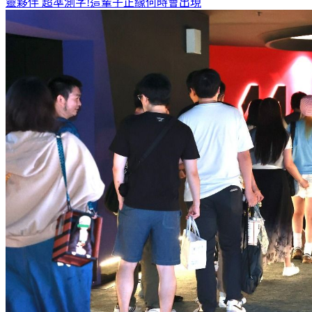
何潤東、曹佑寧獨家專訪搶先看
8月緣分排行榜 這星座遇見心
靈夥伴
超準測字!這輩子正緣何時會出現