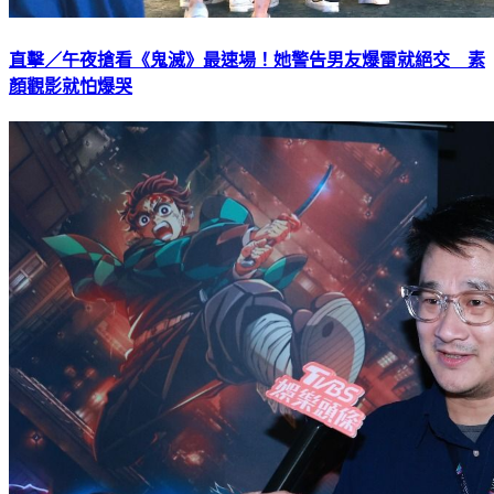
直擊／午夜搶看《鬼滅》最速場！她警告男友爆雷就絕交 素
顏觀影就怕爆哭