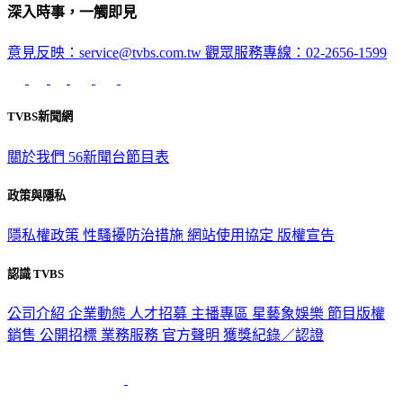
深入時事，一觸即見
意見反映：service@tvbs.com.tw
觀眾服務專線：02-2656-1599
TVBS新聞網
關於我們
56新聞台節目表
政策與隱私
隱私權政策
性騷擾防治措施
網站使用協定
版權宣告
認識 TVBS
公司介紹
企業動態
人才招募
主播專區
星藝象娛樂
節目版權
銷售
公開招標
業務服務
官方聲明
獲獎紀錄／認證