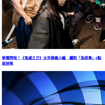
麥擱問啦！《鬼滅之刃》太夯逼瘋小編 鐵粉「為這事」6點
就排隊