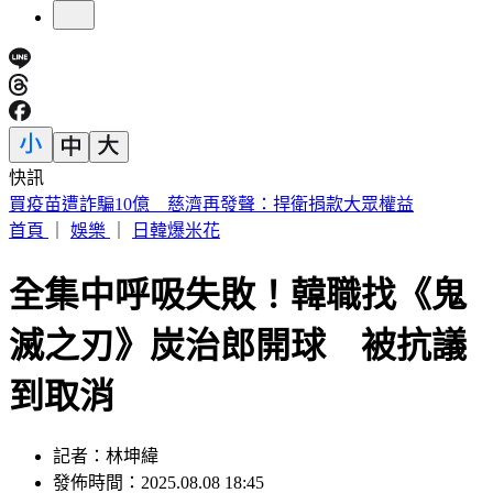
快訊
白海豚慢速擺尾！氣象粉專崩潰喊「叛逆難搞」：雨彈恐拖更
久
首頁
｜
娛樂
｜
日韓爆米花
全集中呼吸失敗！韓職找《鬼
滅之刃》炭治郎開球 被抗議
到取消
記者：林坤緯