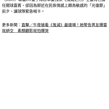
（KBO）聯盟LG雙子隊原本要找來《鬼滅之刃》主要角色擔
任開球嘉賓，卻因為鄰近在民族情感上頗為敏感的「光復節」
前夕，讓球隊緊急喊卡。
更多新聞：
直擊／午夜搶看《鬼滅》最速場！她警告男友爆雷
就絕交　素顏觀影就怕爆哭