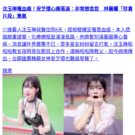
沈玉琳罹血癌！安芝儇心痛落淚：非常想念您 林襄曬「珍貴
片段」集氣
57歲藝人沈玉琳就醫住院8天，經檢驗確定罹患血癌，本人透
過臉書證實，化療療程是漫漫長路，他將暫別演藝圈專心養
病，消息讓外界震驚不已，眾多星友紛紛留言打氣。沈玉琳和
啦啦教女孩時常在節目上合作，堪稱啦啦隊教父，如今病情傳
出，台鋼雄鷹韓籍女神安芝儇也難過發聲了。
娛樂