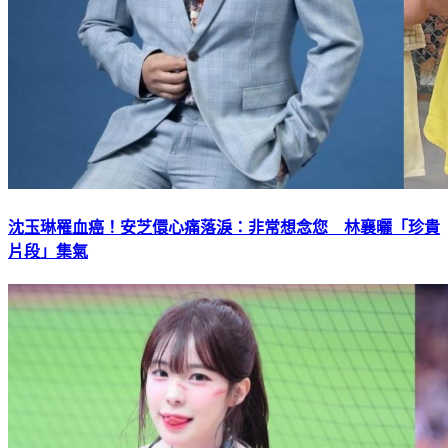
沈玉琳罹血癌！安芝儇心痛落淚：非常想念您 林襄曬「珍貴
片段」集氣