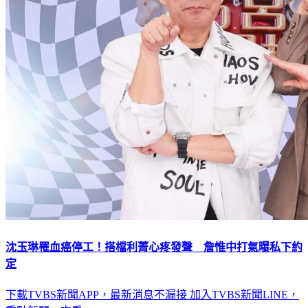
沈玉琳罹血癌停工！搭檔利菁心疼發聲 詹惟中打氣曝私下約
定