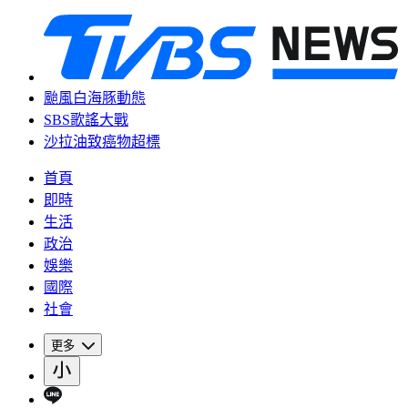
颱風白海豚動態
SBS歌謠大戰
沙拉油致癌物超標
首頁
即時
生活
政治
娛樂
國際
社會
更多