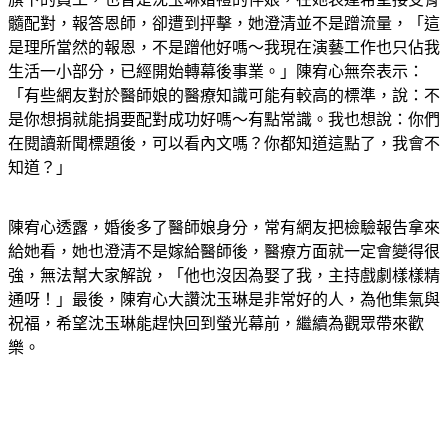
旗下的員工，也曾是沈玉琳婚禮的伴娘，在她表達希望接受骨
髓配對，報答恩師，卻遭到抨擊，她澄清並不是蹭流量，「這
是理所當然的報恩，不是蹭他好嗎～我現在演藝工作也只佔我
生活一小部分，已經開始轉幕後事業。」陳宥心無奈表示：
「有些網友對於醫師娘的醫療知識可能有較高的標準，說：不
是你想捐就能捐要配對成功好嗎～有點常識。我也想說：你們
在閱讀新聞標題後，可以看內文嗎？你都知道這點了，我會不
知道？」
陳宥心透露，婚後多了醫師娘身分，常有網友把檢驗報告拿來
給她看，她也澄清不是嫁給醫師後，醫療方面就一定會變得很
強，無法幫大家解說，「他也沒因為娶了我，主持戲劇樣樣精
通呀！」最後，陳宥心大讚沈玉琳是非常好的人，為他集氣與
祝福，希望沈玉琳能趕快回到螢光幕前，繼續為觀眾帶來歡
樂。