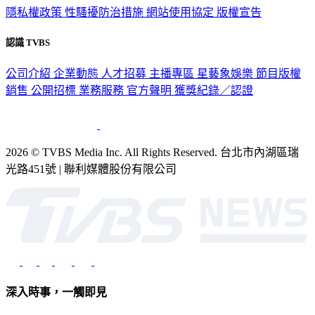
隱私權政策
性騷擾防治措施
網站使用協定
版權宣告
認識 TVBS
公司介紹
企業動態
人才招募
主播專區
星藝象娛樂
節目版權
銷售
公開招標
業務服務
官方聲明
獲獎紀錄／認證
2026 © TVBS Media Inc. All Rights Reserved. 台北市內湖區瑞
光路451號 | 聯利媒體股份有限公司
深入時事，一觸即見