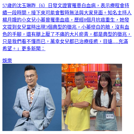
57歲的沈玉琳昨（6）日發文證實罹患白血病，表示療程會持
續一段時間，接下來可能會暫時無法與大家見面。知名主持人
楊月娥的小女兒小蓁曾罹患血癌，歷經8個月抗癌重生，她發
文提到女兒當時出現3個典型的徵兆，小蓁慘白的臉，沒有血
色的手腳，還有腿上壓了不痛的大片瘀青，都是典型的徵兆，
只是我們看不懂而已，萬幸女兒都已治療痊癒，目遠….充滿
希望。」更多新聞：
娛樂