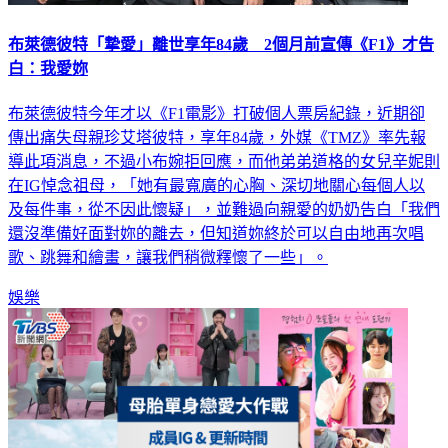
布萊德彼特「摯愛」離世享年84歲 2個月前宣傳《F1》才告
白：我愛妳
布萊德彼特今年才以《F1電影》打破個人票房紀錄，近期卻
傳出痛失母親珍艾塔彼特，享年84歲，外媒《TMZ》率先報
導此項消息，不過小布婉拒回應，而他弟弟道格的女兒辛妮則
在IG悼念祖母，「她有最寬廣的心胸、深切地關心每個人以
及每件事，從不因此懷疑」，並難過向親愛的奶奶告白「我們
還沒準備好面對妳的離去，但知道妳終於可以自由地再次唱
歌、跳舞和繪畫，讓我們稍微釋懷了一些」。
娛樂