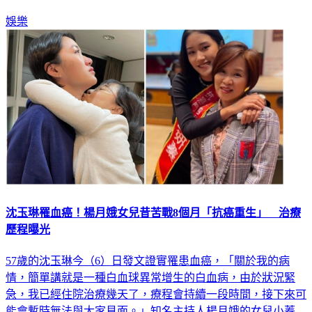
下都會告訴自己對方會沒事，也打算誦經迴向給對方。
娛樂
沈玉琳罹血癌！楊月娥女兒昔苦戰8個月「抗癌重生」 治療
歷程曝光
57歲的沈玉琳今（6）日發文證實罹患血癌，「關於我的病
情，簡單講就是一種白血球異常增生的白血病，由於狀況緊
急，我已經住院治療幾天了，療程會持續一段時間，接下來可