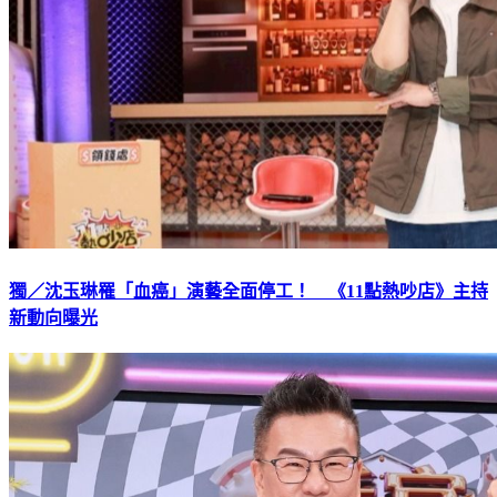
獨／沈玉琳罹「血癌」演藝全面停工！ 《11點熱吵店》主持
新動向曝光