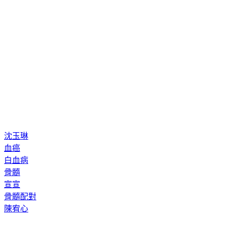
沈玉琳
血癌
白血病
骨髓
宣宣
骨髓配對
陳宥心