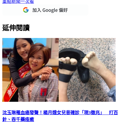
下載TVBS新聞APP，最新消息不漏接
加入TVBS新聞LINE，
重點新聞一次看
延伸閱讀
沈玉琳罹血癌發聲！楊月娥女兒昔確診「現3徵兆」 打百
針、吞千藥痊癒