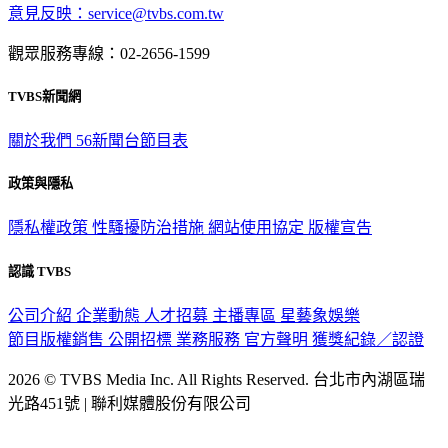
意見反映：service@tvbs.com.tw
觀眾服務專線：02-2656-1599
TVBS新聞網
關於我們
56新聞台節目表
政策與隱私
隱私權政策
性騷擾防治措施
網站使用協定
版權宣告
認識 TVBS
公司介紹
企業動態
人才招募
主播專區
星藝象娛樂
節目版權銷售
公開招標
業務服務
官方聲明
獲獎紀錄／認證
2026 © TVBS Media Inc. All Rights Reserved. 台北市內湖區瑞
光路451號 | 聯利媒體股份有限公司