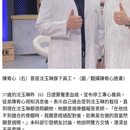
陳宥心（右）曾是沈玉琳旗下員工。（圖／翻攝陳宥心臉書）
57歲的沈玉琳昨（6）日證實罹患血癌，宣布停工專心養病。
徒弟陳宥心得知消息後，表示自己過去受到沈玉琳的栽培，直
到現在沈玉琳都很照顧她，她願意捐骨髓報答恩師，「在他找
不到適合的骨髓時，我願意經過配對後，如果是合適的我當然
願意捐贈。」未料卻引發網友討論，她說明雙方交情，澄清並