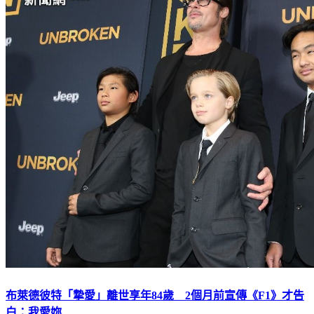
布萊德彼特「摯愛」離世享年84歲 2個月前宣傳《F1》才告