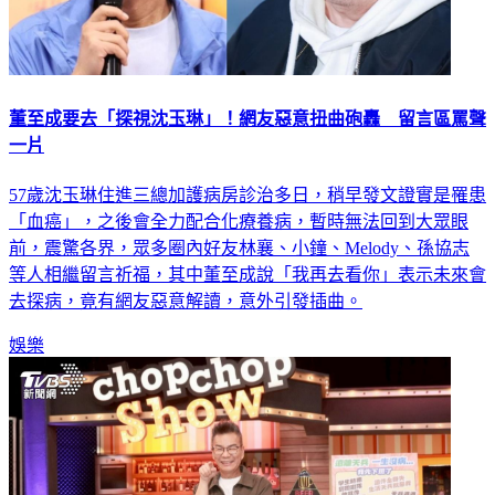
董至成要去「探視沈玉琳」！網友惡意扭曲砲轟 留言區罵聲
一片
57歲沈玉琳住進三總加護病房診治多日，稍早發文證實是罹患
「血癌」，之後會全力配合化療養病，暫時無法回到大眾眼
前，震驚各界，眾多圈內好友林襄、小鐘、Melody、孫協志
等人相繼留言祈福，其中董至成說「我再去看你」表示未來會
去探病，竟有網友惡意解讀，意外引發插曲。
娛樂