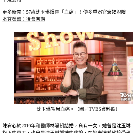
不是要蹭。
更多新聞：
57歲沈玉琳爆罹「血癌」！傳多重器官衰竭脫險　
本尊發聲：後會有期
沈玉琳罹患血癌。（圖／TVBS資料照）
陳宥心於2019年和醫師林暘朝結婚，育有一女，她曾是沈玉琳