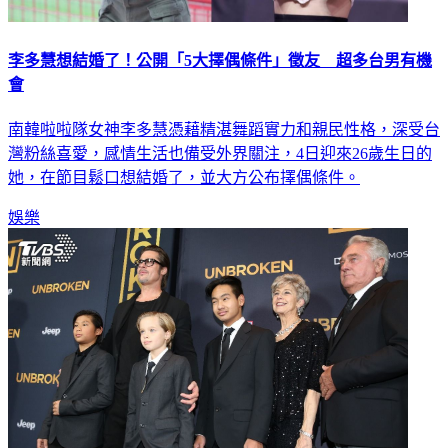
李多慧想結婚了！公開「5大擇偶條件」徵友 超多台男有機
會
南韓啦啦隊女神李多慧憑藉精湛舞蹈實力和親民性格，深受台
灣粉絲喜愛，感情生活也備受外界關注，4日迎來26歲生日的
她，在節目鬆口想結婚了，並大方公布擇偶條件。
娛樂