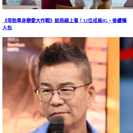
《母胎單身戀愛大作戰》結局線上看！12位成員IG、後續懶
人包