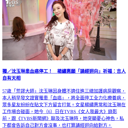
獨／沈玉琳患血癌停工！ 楊繡惠願「誦經迴向」祈福：吉人
自有天相
57歲「荒謬大師」沈玉琳因身體不適住進三總加護病房觀察，
本人稍早發文證實罹患「血癌」，將全面停工全力化療養病，
眾多星友紛紛在貼文下方留言打氣。女星楊繡惠常和沈玉琳在
工作場合碰面，她今（6）日在TVBS《女人我最大》錄影
前，跟《TVBS新聞網》聊及沈玉琳時，她突顯憂心神色，私