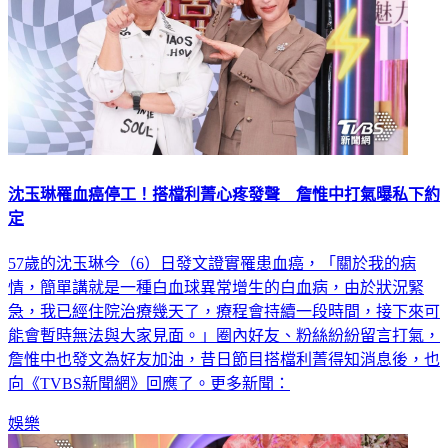
沈玉琳罹血癌停工！搭檔利菁心疼發聲 詹惟中打氣曝私下約
定
57歲的沈玉琳今（6）日發文證實罹患血癌，「關於我的病
情，簡單講就是一種白血球異常增生的白血病，由於狀況緊
急，我已經住院治療幾天了，療程會持續一段時間，接下來可
能會暫時無法與大家見面。」圈內好友、粉絲紛紛留言打氣，
詹惟中也發文為好友加油，昔日節目搭檔利菁得知消息後，也
向《TVBS新聞網》回應了。更多新聞：
娛樂