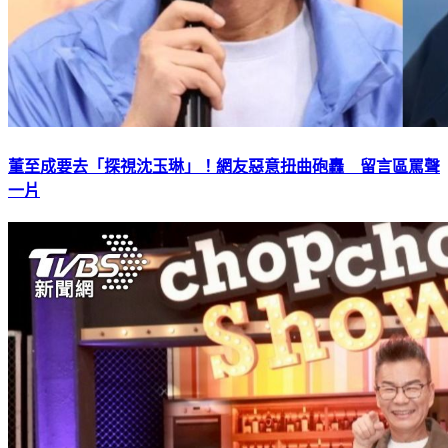
董至成要去「探視沈玉琳」！網友惡意扭曲砲轟 留言區罵聲
一片