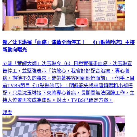
獨／沈玉琳罹「血癌」演藝全面停工！ 《11點熱吵店》主持
新動向曝光
57歲「荒謬大師」沈玉琳今（6）日證實罹患血癌，沈玉琳宣
告停工，並堅強表示「請放心，我會好好配合治療、專心養
病，期待不久的將來，能帶著笑容回到你們面前」。他手上目
前TVBS節目《11點熱吵店》，明錄影先找來唐綺陽和小禎搭
配，只是沈玉琳接下來將專心養病，長期間無法回歸工作，主
持人位置再次成為焦點。對此，TVBS已確定方案。
娛樂