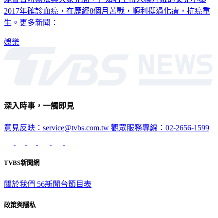
能會暫時無法與大家見面。」知名主持人楊月娥的女兒小蓁
2017年確診血癌，在歷經8個月苦戰，順利挺過化療，抗癌重
生。更多新聞：
娛樂
深入時事，一觸即見
意見反映：service@tvbs.com.tw
觀眾服務專線：02-2656-1599
TVBS新聞網
關於我們
56新聞台節目表
政策與隱私