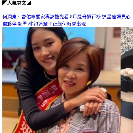
◤人氣夯文◢
何潤東、曹佑寧獨家專訪搶先看
8月緣分排行榜 這星座遇見心
靈夥伴
超準測字!這輩子正緣何時會出現