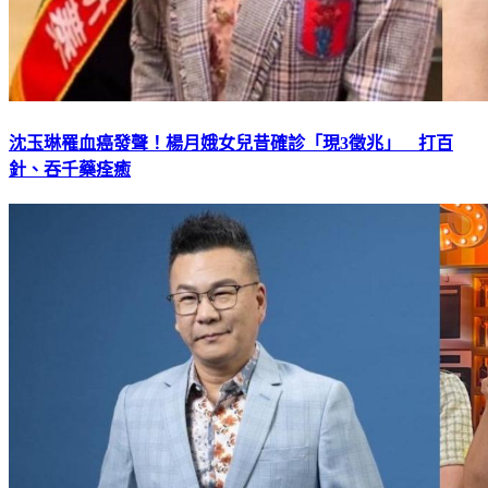
沈玉琳罹血癌發聲！楊月娥女兒昔確診「現3徵兆」 打百
針、吞千藥痊癒