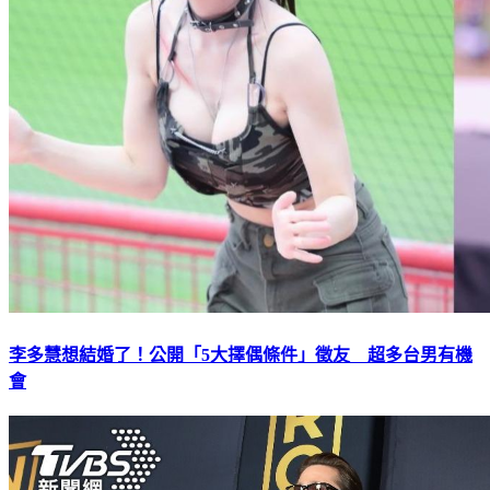
李多慧想結婚了！公開「5大擇偶條件」徵友 超多台男有機
會