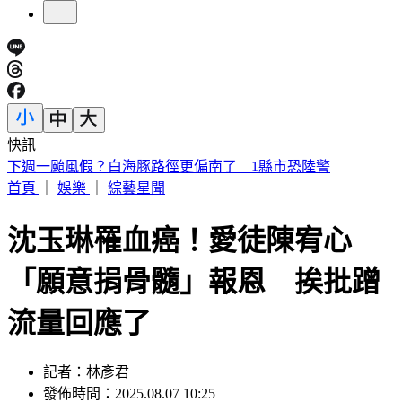
快訊
台股第3檔萬金股誕生！川湖午盤股價「衝破萬元」 創新天
價
首頁
｜
娛樂
｜
綜藝星聞
沈玉琳罹血癌！愛徒陳宥心
「願意捐骨髓」報恩 挨批蹭
流量回應了
記者：林彥君