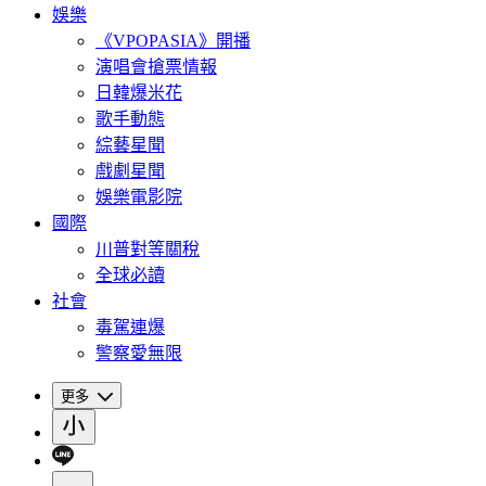
娛樂
《VPOPASIA》開播
演唱會搶票情報
日韓爆米花
歌手動態
綜藝星聞
戲劇星聞
娛樂電影院
國際
川普對等關稅
全球必讀
社會
毒駕連爆
警察愛無限
更多