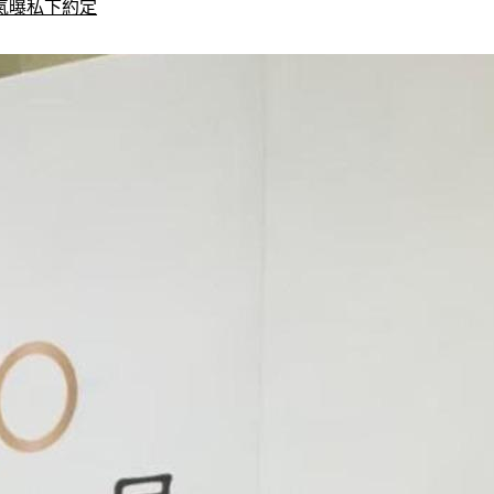
氣曝私下約定