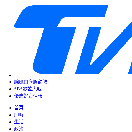
颱風白海豚動態
SBS歌謠大戰
優惠好康情報
首頁
即時
生活
政治