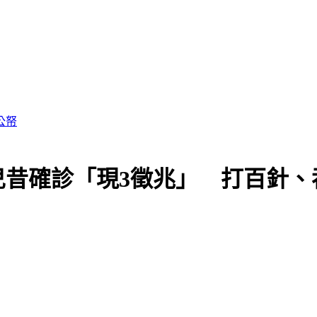
兒昔確診「現3徵兆」 打百針、