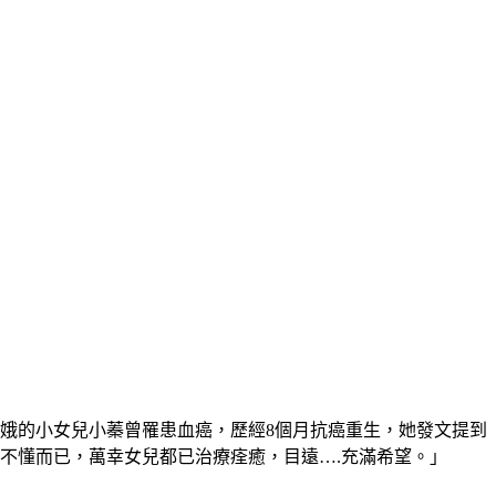
月娥的小女兒小蓁曾罹患血癌，歷經8個月抗癌重生，她發文提到
不懂而已，萬幸女兒都已治療痊癒，目遠….充滿希望。」