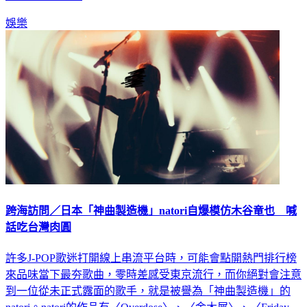
娛樂
跨海訪問／日本「神曲製造機」natori自爆模仿木谷竜也 喊
話吃台灣肉圓
許多J-POP歌迷打開線上串流平台時，可能會點開熱門排行榜
來品味當下最夯歌曲，零時差感受東京流行，而你絕對會注意
到一位從未正式露面的歌手，就是被譽為「神曲製造機」的