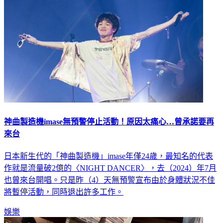
神曲製造機imase無預警停止活動！原因太痛心…曾承諾要再
來台
日本新生代的「神曲製造機」imase年僅24歲，最知名的代表
作就是流量破2億的〈NIGHT DANCER〉，去（2024）年7月
也曾來台開唱。只是昨（4）天無預警宣布由於身體狀況不佳
將暫停活動，同時退出許多工作。
娛樂