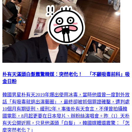
朴有天滿頭白髮震驚韓媒：突然老化！ 「不顧吸毒前科」吸
金日粉
韓國男星朴有天2019年爆出使用冰毒，當時他還曾一度對外放
話「有吸毒就退出演藝圈」，最終卻被抓個罪證確鑿，遭判處
10個月有期徒刑、緩刑2年。事後朴有天食言，不僅曾拍攝韓
國電影，8月起更要在日本發片、辦粉絲演唱會。昨（1）天朴
有天公開近照，只見他滿頭「白髮」，韓國媒體還震驚：「怎
麼突然老化？」