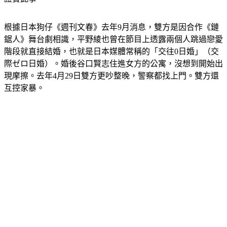
根據日本狗仔《週刊文春》去年9月消息，雙方是因合作《鏈
鋸人》舞台劇相識，平野綾也曾在節目上透露兩個人跳過戀愛
階段就直接結婚，也就是日本媒體常稱的「交往0日婚」（交
際ゼロ日婚）。婚後谷口賢志住進女方的公寓，沒想到開始出
現摩擦。去年4月29日雙方更吵整晚，警察都找上門。雙方還
互控家暴。