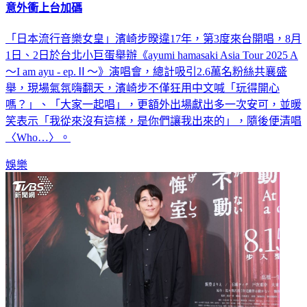
意外衝上台加碼
「日本流行音樂女皇」濱崎步暌違17年，第3度來台開唱，8月
1日、2日於台北小巨蛋舉辦《ayumi hamasaki Asia Tour 2025 A
～I am ayu - ep.Ⅱ～》演唱會，總計吸引2.6萬名粉絲共襄盛
舉，現場氣氛嗨翻天，濱崎步不僅狂用中文喊「玩得開心
嗎？」、「大家一起唱」，更額外出場獻出多一次安可，並暖
笑表示「我從來沒有這樣，是你們讓我出來的」，隨後便清唱
〈Who…〉。
娛樂