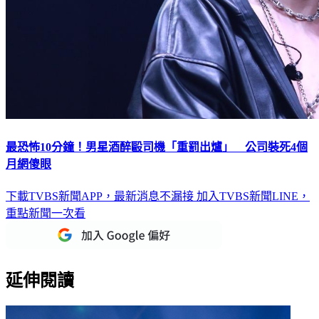
最恐怖10分鐘！男星酒醉毆司機「重罰出爐」 公司裝死4個
月網傻眼
下載TVBS新聞APP，最新消息不漏接
加入TVBS新聞LINE，
重點新聞一次看
延伸閱讀