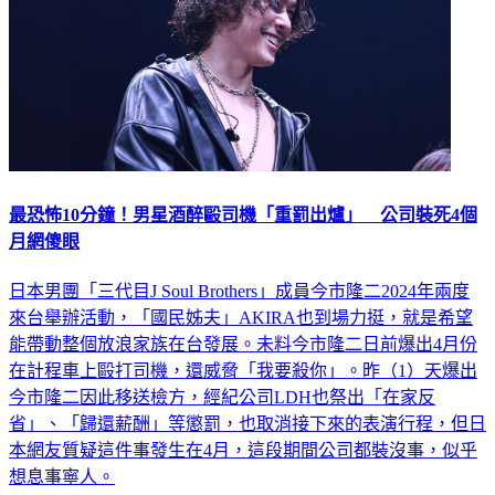
最恐怖10分鐘！男星酒醉毆司機「重罰出爐」 公司裝死4個
月網傻眼
日本男團「三代目J Soul Brothers」成員今市隆二2024年兩度
來台舉辦活動，「國民姊夫」AKIRA也到場力挺，就是希望
能帶動整個放浪家族在台發展。未料今市隆二日前爆出4月份
在計程車上毆打司機，還威脅「我要殺你」。昨（1）天爆出
今市隆二因此移送檢方，經紀公司LDH也祭出「在家反
省」、「歸還薪酬」等懲罰，也取消接下來的表演行程，但日
本網友質疑這件事發生在4月，這段期間公司都裝沒事，似乎
想息事寧人。