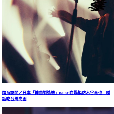
跨海訪問／日本「神曲製造機」natori自爆模仿木谷竜也 喊
話吃台灣肉圓