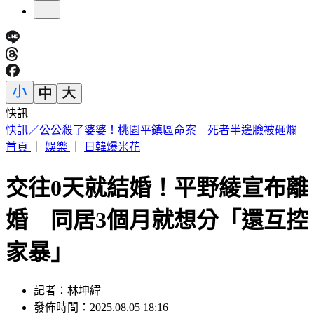
快訊
快訊／三峽河4高中生戲水「1人失聯」 救起送醫仍不治
首頁
｜
娛樂
｜
日韓爆米花
交往0天就結婚！平野綾宣布離
婚 同居3個月就想分「還互控
家暴」
記者：林坤緯
發佈時間：2025.08.05 18:16