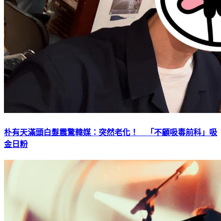
朴有天滿頭白髮震驚韓媒：突然老化！ 「不顧吸毒前科」吸
金日粉