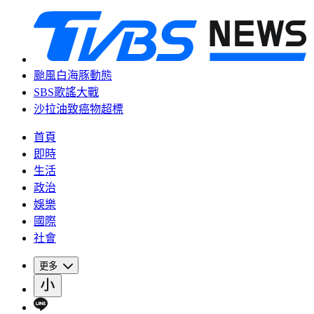
颱風白海豚動態
SBS歌謠大戰
沙拉油致癌物超標
首頁
即時
生活
政治
娛樂
國際
社會
更多