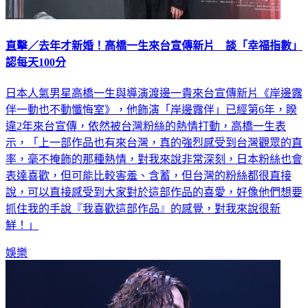
直擊／去年才新婚！高橋一生來台宣傳新片 談「幸福指數」
認每天100分
日本人氣男星高橋一生與導演渡邊一貴來台宣傳新片《岸邊露
伴一動也不動懺悔室》，他飾演「岸邊露伴」已經第6年，睽
違2年來台宣傳，依然被台灣粉絲的熱情打動，高橋一生表
示，「上一部作品也有來台灣，真的強烈感受到台灣觀眾的直
率，毫不掩飾的那種熱情，對我來說非常深刻，日本粉絲也會
表達喜歡，但可能比較害羞、含蓄，但台灣的粉絲都很直接
說，可以直接感受到大家對於這部作品的喜愛，好像他們想要
抓住我的手說『我喜歡這部作品』的感覺，對我來說很新
鮮！」
娛樂