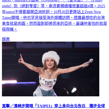
natori。natori的作品有〈Overdose〉、〈金木犀〉、〈Friday
night〉到〈絕對零度〉等，串流累積總播放量超過4億。2025
年natori不僅要展開亞洲巡迴，10月26日更將站上Zepp New
Taipei開唱，他也罕見接受海外媒體訪問，透露最想吃的台灣
美食就是肉圓，然而面對即將而來的亞巡，最讓他害怕的就是
搭飛機。
娛樂
直擊／濱崎步開唱「TAIPEI」穿上身向台北告白 獨步全球