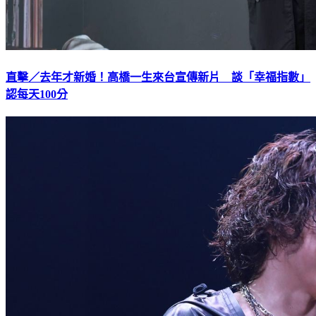
直擊／去年才新婚！高橋一生來台宣傳新片 談「幸福指數」
認每天100分