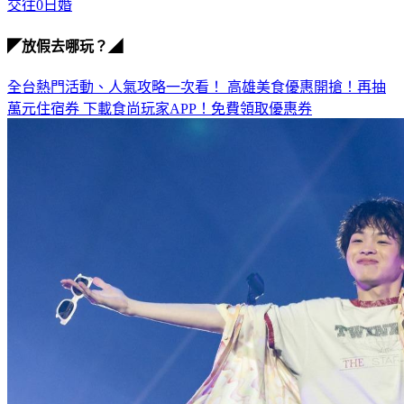
交往0日婚
◤放假去哪玩？◢
全台熱門活動、人氣攻略一次看！
高雄美食優惠開搶！再抽
萬元住宿券
下載食尚玩家APP！免費領取優惠券