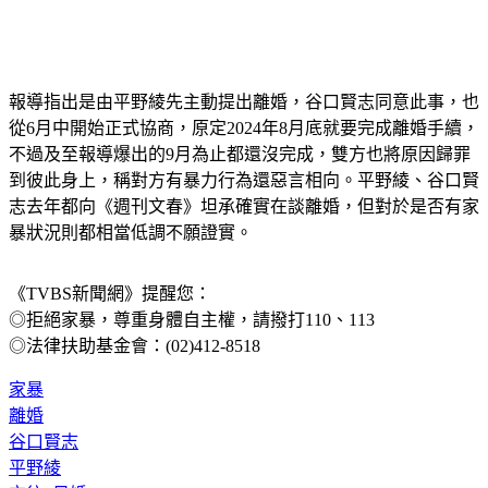
報導指出是由平野綾先主動提出離婚，谷口賢志同意此事，也
從6月中開始正式協商，原定2024年8月底就要完成離婚手續，
不過及至報導爆出的9月為止都還沒完成，雙方也將原因歸罪
到彼此身上，稱對方有暴力行為還惡言相向。平野綾、谷口賢
志去年都向《週刊文春》坦承確實在談離婚，但對於是否有家
暴狀況則都相當低調不願證實。
《TVBS新聞網》提醒您：
◎拒絕家暴，尊重身體自主權，請撥打110、113
◎法律扶助基金會：(02)412-8518
家暴
離婚
谷口賢志
平野綾