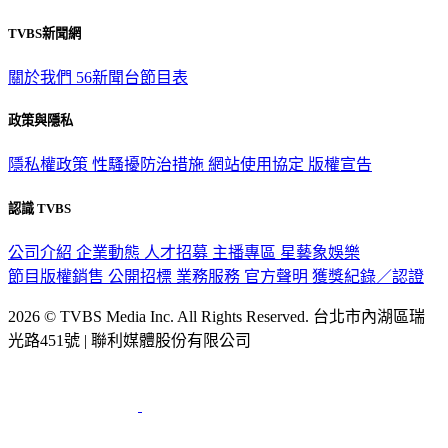
TVBS新聞網
關於我們
56新聞台節目表
政策與隱私
隱私權政策
性騷擾防治措施
網站使用協定
版權宣告
認識 TVBS
公司介紹
企業動態
人才招募
主播專區
星藝象娛樂
節目版權銷售
公開招標
業務服務
官方聲明
獲獎紀錄／認證
2026 © TVBS Media Inc. All Rights Reserved. 台北市內湖區瑞
光路451號 | 聯利媒體股份有限公司