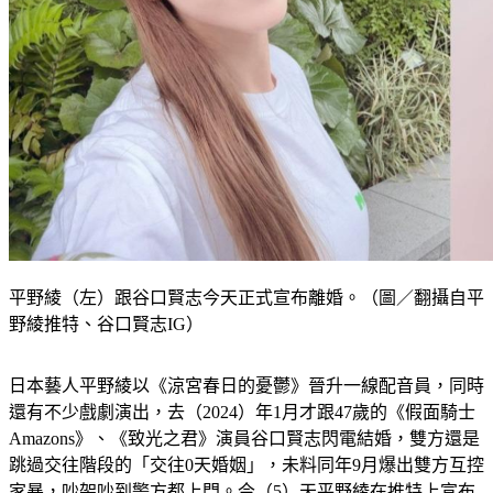
平野綾（左）跟谷口賢志今天正式宣布離婚。（圖／翻攝自平
野綾推特、谷口賢志IG）
日本藝人平野綾以《涼宮春日的憂鬱》晉升一線配音員，同時
還有不少戲劇演出，去（2024）年1月才跟47歲的《假面騎士
Amazons》、《致光之君》演員谷口賢志閃電結婚，雙方還是
跳過交往階段的「交往0天婚姻」，未料同年9月爆出雙方互控
家暴，吵架吵到警方都上門。今（5）天平野綾在推特上宣布