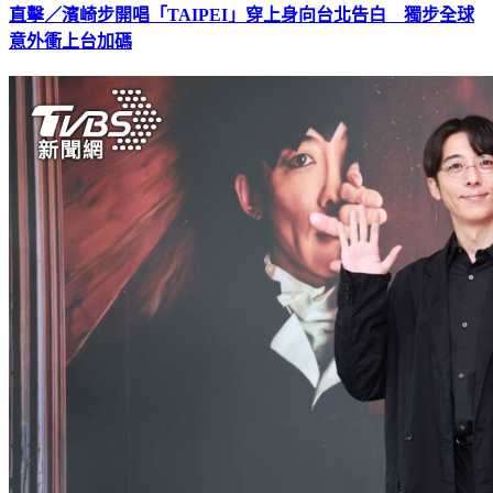
直擊／濱崎步開唱「TAIPEI」穿上身向台北告白 獨步全球
意外衝上台加碼