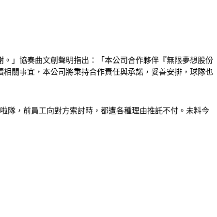
謝。」協奏曲文創聲明指出：「本公司合作夥伴『無限夢想股份
續相關事宜，本公司將秉持合作責任與承諾，妥善安排，球隊也
啦啦隊，前員工向對方索討時，都遭各種理由推託不付。未料今