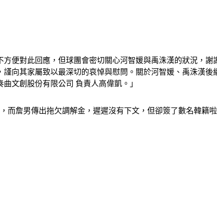
不方便對此回應，但球團會密切關心河智媛與禹洙漢的狀況，謝
，謹向其家屬致以最深切的哀悼與慰問。關於河智媛、禹洙漢後
奏曲文創股份有限公司 負責人高偉凱。」
元，而詹男傳出拖欠調解金，遲遲沒有下文，但卻簽了數名韓籍