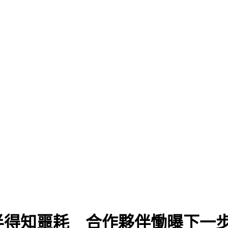
半得知噩耗 合作夥伴慟曝下一