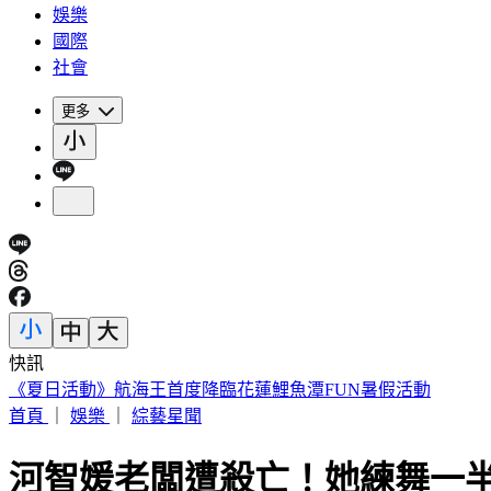
娛樂
國際
社會
更多
快訊
今年首例本土傷寒 中部7旬婦無旅遊史發燒確診
首頁
｜
娛樂
｜
綜藝星聞
河智媛老闆遭殺亡！她練舞一