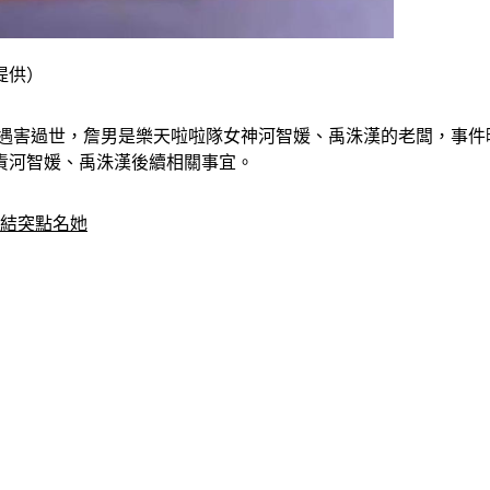
提供）
原遇害過世，詹男是樂天啦啦隊女神河智媛、禹洙漢的老闆，事
責河智媛、禹洙漢後續相關事宜。
團結突點名她