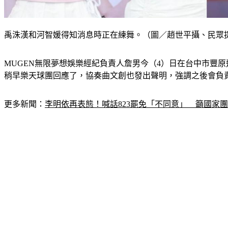
禹洙漢和河智媛得知消息時正在練舞。（圖／趙世平攝、民眾
MUGEN無限夢想娛樂經紀負責人詹男今（4）日在台中市豐
稍早樂天球團回應了，協奏曲文創也發出聲明，強調之後會負
更多新聞：
李明依再表態！喊話823罷免「不同意」　籲國家