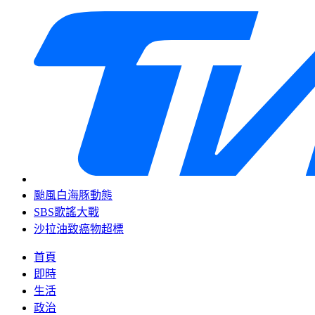
颱風白海豚動態
SBS歌謠大戰
沙拉油致癌物超標
首頁
即時
生活
政治