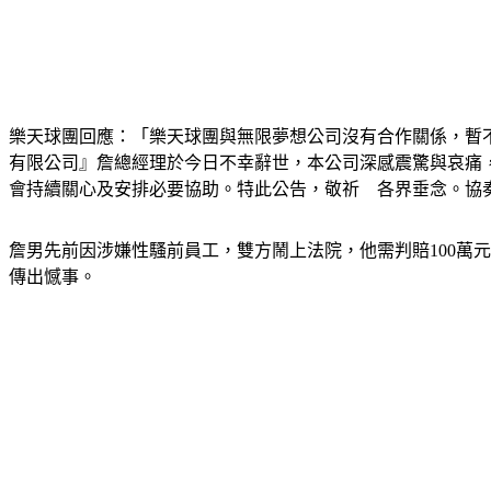
樂天球團回應：「樂天球團與無限夢想公司沒有合作關係，暫
有限公司』詹總經理於今日不幸辭世，本公司深感震驚與哀痛
會持續關心及安排必要協助。特此公告，敬祈　各界垂念。協
詹男先前因涉嫌性騷前員工，雙方鬧上法院，他需判賠100萬
傳出憾事。