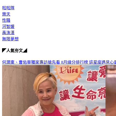
啦啦隊
樂天
性騷
河智媛
禹洙漢
無限夢想
◤人氣夯文◢
何潤東、曹佑寧獨家專訪搶先看
8月緣分排行榜 這星座遇見心