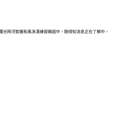
件曝光時河智媛和禹洙漢練習舞蹈中，剛得知消息正在了解中，