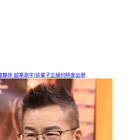
靈夥伴
超準測字!這輩子正緣何時會出現