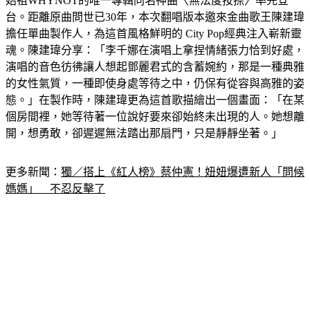
始祖WHYNOT的唯一專輯同名神曲〈無法度按捺〉率先登
台。距離原曲問世已30年，本次翻唱版本邀來金曲歌王陳建瑋
擔任單曲製作人，為這首風格鮮明的 City Pop經典注入嶄新靈
魂。陳建瑋分享：「李千娜在演唱上拿捏情緒張力恰到好處，
演唱的音色彷彿讓人想起鄧麗君式的含蓄婉約，那是一種典雅
的女性氣質，一種即使身處等待之中，仍保有從容與高雅的姿
態。」在製作時，陳建瑋更為這首歌描繪出一個畫面：「在某
個房間裡，她等待著一位說好要來卻始終未出現的人。她想離
開，想勇敢，卻遲遲無法踏出那扇門，只是靜靜坐著。」
更多新聞：
獨／搭上《紅人榜》蔡仲憲！妞妞爆遭新人「問候
媽媽」　不忍反擊了