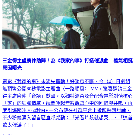
三金得主盧廣仲助陣！為《我家的事》打造催淚曲 義氣相挺
原因曝光
電影《我家的事》未演先轟動！好消息不斷，今（4）日劇組
無預警公開60秒電影主題曲〈一路順風〉 MV，驚喜邀請三金
得主盧廣仲「台語」獻聲，以獨特溫柔嗓音配合電影劇情核心
「家」的細膩情感，瞬間喚起無數觀眾心中的回憶與共鳴，再
度引爆關注。60秒MV一公布便在社群平台上掀起熱烈討論，
不少粉絲湧入留言區直呼感動：「光看片段就想哭」、「這首
歌太催淚了！」