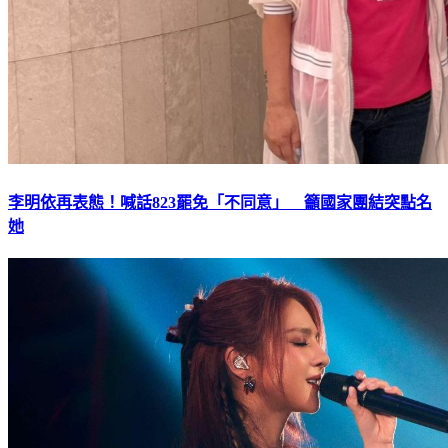
李明依再表態！喊話823罷免「不同意」 籲國家團結突點名
她