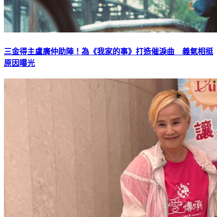
三金得主盧廣仲助陣！為《我家的事》打造催淚曲 義氣相挺
原因曝光