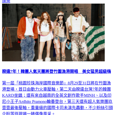
娛樂
睽違7年！韓團人氣天團將登竹圍漁港開唱 美女猛男超級嗨
第一屆「桃園珍珠海岸國際音樂節」8月29至31日將在竹圍漁
港登場，首日由動力火車壓軸，第二天由睽違台灣7年的韓團
KARD坐鎮；還有來自越南的全英文創作歌手MINH、以及印
尼小王子Ardhito Pramono輪番登台，第三天還有超人氣樂團玖
壹壹最後壓軸，重量級的國際卡司未演先轟動，不少粉絲引頸
企盼等待現場一睹偶像風采。