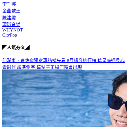
李千娜
金曲歌王
陳建瑋
環球音樂
WHYNOT
CityPop
◤人氣夯文◢
何潤東、曹佑寧獨家專訪搶先看
8月緣分排行榜 這星座遇見心
靈夥伴
超準測字!這輩子正緣何時會出現