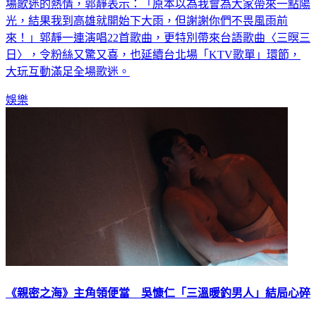
場歌迷的熱情，郭靜表示：「原本以為我會為大家帶來一點陽
光，結果我到高雄就開始下大雨，但謝謝你們不畏風雨前
來！」郭靜一連演唱22首歌曲，更特別帶來台語歌曲〈三暝三
日〉，令粉絲又驚又喜，也延續台北場「KTV歌單」環節，
大玩互動滿足全場歌迷。
娛樂
《親密之海》主角領便當 吳慷仁「三溫暖釣男人」結局心碎