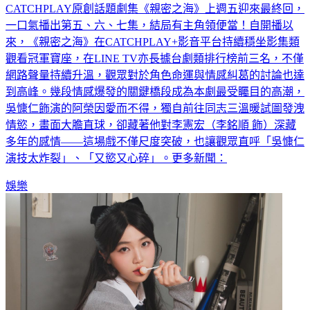
CATCHPLAY原創話題劇集《親密之海》上週五迎來最終回，
一口氣播出第五、六、七集，結局有主角領便當！自開播以
來，《親密之海》在CATCHPLAY+影音平台持續穩坐影集類
觀看冠軍寶座，在LINE TV亦長據台劇類排行榜前三名，不僅
網路聲量持續升溫，觀眾對於角色命運與情感糾葛的討論也達
到高峰。幾段情感爆發的關鍵橋段成為本劇最受矚目的高潮，
吳慷仁飾演的阿榮因愛而不得，獨自前往同志三溫暖試圖發洩
情慾，畫面大膽直球，卻藏著他對李憲宏（李銘順 飾）深藏
多年的感情——這場戲不僅尺度突破，也讓觀眾直呼「吳慷仁
演技太炸裂」、「又慾又心碎」。更多新聞：
娛樂