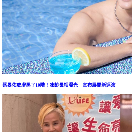
蔡旻佑皮膚黑了10階！凍齡長相曝光 宣布展開新巡演