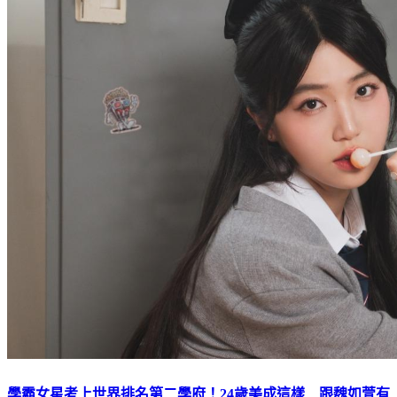
學霸女星考上世界排名第二學府！24歲美成這樣 跟魏如萱有