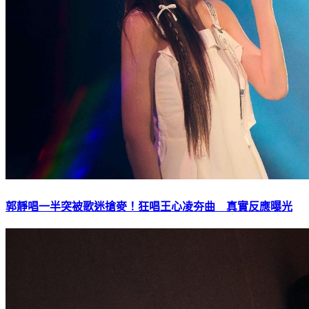
郭靜唱一半突被歌迷搶麥！狂唱王心凌夯曲 真實反應曝光