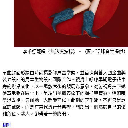
李千娜翻唱〈無法度按捺〉。（圖／環球音樂提供）
單曲封面形象由時尚攝影師周墨掌鏡，並首次與曾入圍金曲獎
裝幀設計的見本生物設計團隊合作。視覺上呼應早期電子花車
旁的辦桌文化，以一場散席後的飯局為意象，從俯視角拍下她
落寞地躺在圓桌上，呈現出華麗表象下的壓抑與寂寥，猶如喧
囂退去後，只剩她一人靜靜守候。此刻的李千娜，不再只是歌
聲的載體，而是在當代流行音樂裡，開創出一個屬於自己的優
雅角色。迷人，卻帶著一絲脆弱。
翻唱