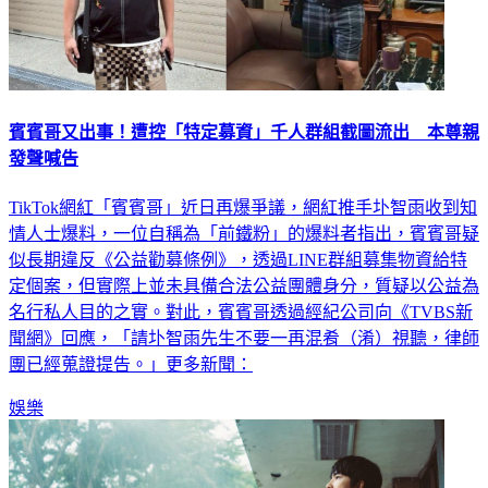
賓賓哥又出事！遭控「特定募資」千人群組截圖流出 本尊親
發聲喊告
TikTok網紅「賓賓哥」近日再爆爭議，網紅推手圤智雨收到知
情人士爆料，一位自稱為「前鐵粉」的爆料者指出，賓賓哥疑
似長期違反《公益勸募條例》，透過LINE群組募集物資給特
定個案，但實際上並未具備合法公益團體身分，質疑以公益為
名行私人目的之實。對此，賓賓哥透過經紀公司向《TVBS新
聞網》回應，「請圤智雨先生不要一再混肴（淆）視聽，律師
團已經蒐證提告。」更多新聞：
娛樂