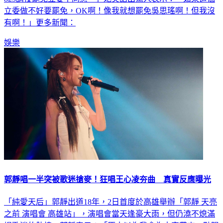
立委做不好要罷免，OK啊！像我就想罷免吳思瑤啊！但我沒
有啊！」更多新聞：
娛樂
郭靜唱一半突被歌迷搶麥！狂唱王心凌夯曲 真實反應曝光
「純愛天后」郭靜出道18年，2日首度於高雄舉辦「郭靜 天亮
之前 演唱會 高雄站」，演唱會當天逢豪大雨，但仍澆不熄滿