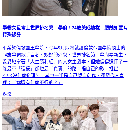
學霸女星考上世界排名第二學府！24歲美成這樣 跟魏如萱有
特殊緣分
畢業於倫敦國王學院，今年9月即將就讀倫敦帝國學院碩士的
24歲學霸歌手言芯，姣好的外貌、世界排名第二學府準新生，
妥妥地拿著「人生勝利組」的大女主劇本，但她偏偏選擇了一
條最不「穩妥」卻也最「真實」的路：唱自己的歌，推出
EP〈沒什麼道理〉，其中一半是自己親自創作，讓製作人直
呼：「妳還有什麼不行的？」
娛樂