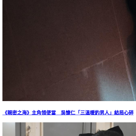
《親密之海》主角領便當 吳慷仁「三溫暖釣男人」結局心碎