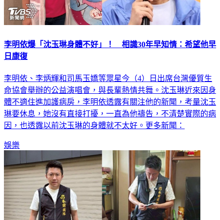
李明依爆「沈玉琳身體不好」！ 相識30年早知情：希望他早
日康復
李明依、李炳輝和司馬玉嬌等眾星今（4）日出席台灣優質生
命協會舉辦的公益演唱會，與長輩熱情共舞。沈玉琳近來因身
體不適住進加護病房，李明依透露有關注他的新聞，考量沈玉
琳要休息，她沒有直接打擾，一直為他禱告，不清楚實際的病
因，也透露以前沈玉琳的身體就不太好。更多新聞：
娛樂