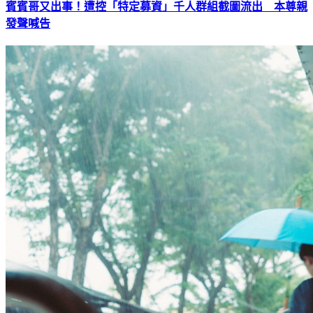
賓賓哥又出事！遭控「特定募資」千人群組截圖流出 本尊親
發聲喊告