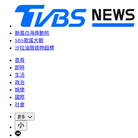
颱風白海豚動態
SBS歌謠大戰
沙拉油致癌物超標
首頁
即時
生活
政治
娛樂
國際
社會
更多