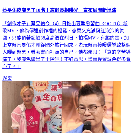
蔡旻佑皮膚黑了10階！凍齡長相曝光 宣布展開新巡演
「創作才子」蔡旻佑今（4）日推出夏季戀習曲〈OOTD〉新
歌MV，他為傳達創作裡的輕鬆、恣意又充滿粉紅泡泡的氛
圍，只能頂著超過38度高溫在烈日下拍攝MV，有趣的是，加
上當時蔡旻佑才剛從國外旅行回來，遊玩時直接曝曬導致整個
人曬到超黑，看著畫面裡頭的自己，他都傻眼：「真的辛苦導
演了，我膚色曬黑了十階吧！不好意思，畫面後置調色得多費
心了。」
娛樂