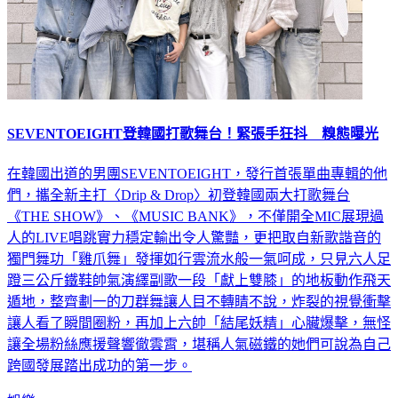
SEVENTOEIGHT登韓國打歌舞台！緊張手狂抖 糗態曝光
在韓國出道的男團SEVENTOEIGHT，發行首張單曲專輯的他
們，攜全新主打〈Drip & Drop〉初登韓國兩大打歌舞台
《THE SHOW》、《MUSIC BANK》，不僅開全MIC展現過
人的LIVE唱跳實力穩定輸出令人驚豔，更把取自新歌諧音的
獨門舞功「雞爪舞」發揮如行雲流水般一氣呵成，只見六人足
蹬三公斤鐵鞋帥氣演繹副歌一段「獻上雙膝」的地板動作飛天
遁地，整齊劃一的刀群舞讓人目不轉睛不說，炸裂的視覺衝擊
讓人看了瞬間圈粉，再加上六帥「結尾妖精」心臟爆擊，無怪
讓全場粉絲應援聲響徹雲霄，堪稱人氣磁鐵的她們可說為自己
跨國發展踏出成功的第一步。