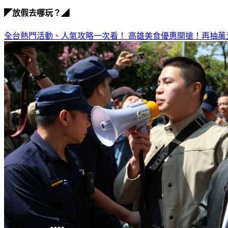
◤放假去哪玩？◢
全台熱門活動、人氣攻略一次看！
高雄美食優惠開搶！再抽萬