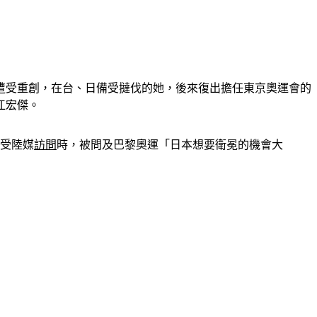
業遭受重創，在台、日備受撻伐的她，後來復出擔任東京奧運會的
江宏傑。
接受陸媒
訪問
時，被問及巴黎奧運「日本想要衛冕的機會大