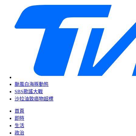
颱風白海豚動態
SBS歌謠大戰
沙拉油致癌物超標
首頁
即時
生活
政治