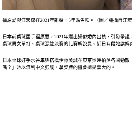
福原愛與江宏傑在2021年離婚，5年婚告吹。（圖／翻攝自江
日本前桌球國手福原愛，2021年爆出疑似婚內出軌，引發爭
桌球男女單打、桌球混雙決賽的比賽解說員。近日有段她講解
日本桌球好手水谷隼與搭檔伊藤美誠在東京奧運拍落各國勁敵，成
嗎？」她以流利中文強調，拿獎牌的機會還是蠻大的。