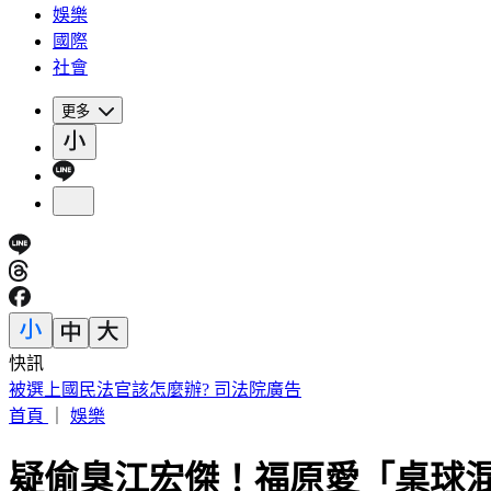
娛樂
國際
社會
更多
快訊
被選上國民法官該怎麼辦? 司法院廣告
首頁
｜
娛樂
疑偷臭江宏傑！福原愛「桌球