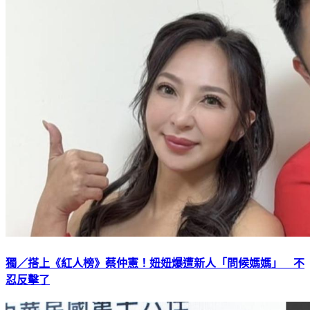
獨／搭上《紅人榜》蔡仲憲！妞妞爆遭新人「問候媽媽」 不
忍反擊了