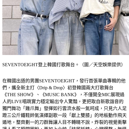
SEVENTOEIGHT登上韓國打歌舞台。（圖／天空娛樂提供）
在韓國出道的男團SEVENTOEIGHT，發行首張單曲專輯的他
們，攜全新主打〈Drip & Drop〉初登韓國兩大打歌舞台
《THE SHOW》、《MUSIC BANK》，不僅開全MIC展現過
人的LIVE唱跳實力穩定輸出令人驚豔，更把取自新歌諧音的
獨門舞功「雞爪舞」發揮如行雲流水般一氣呵成，只見六人足
蹬三公斤鐵鞋帥氣演繹副歌一段「獻上雙膝」的地板動作飛天
遁地，整齊劃一的刀群舞讓人目不轉睛不說，炸裂的視覺衝擊