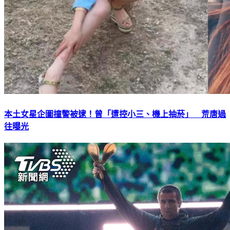
本土女星企圖撞警被逮！曾「遭控小三、機上抽菸」 荒唐過
往曝光