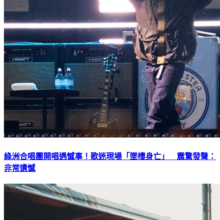
綠洲合唱團開唱遇憾事！歌迷現場「墜樓身亡」 震驚發聲：
非常遺憾