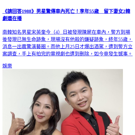
《請回答1988》男星驚傳車內死亡！享年55歲 留下妻女2韓
劇還在播
南韓知名男星宋英奎今（4）日被發現陳屍在車內，警方到場
後發現已無生命跡象，現場沒有他殺的嫌疑跡象，終年55歲，
消息一出震驚演藝圈。而他上月25日才爆出酒駕，遭到警方立
案調查，手上有拍完的電視劇也遭到刪除，如今竟發生憾事。
娛樂