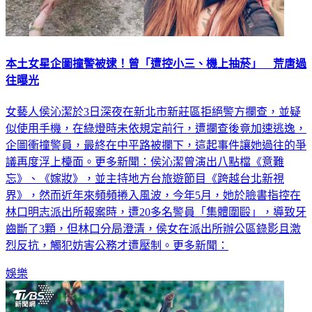
本土女星企圖撞警被逮！曾「遭控小三、機上抽菸」 荒唐過
往曝光
女藝人侯沁潔於3日深夜在新北市新莊區拒絕警方攔查，並疑
似使用手機，在綠燈時未依規定前行，遭攔查後竟加速逃逸，
企圖衝撞警員，最終在中平路被攔下，這起事件讓她過往的爭
議再度浮上檯面。更多新聞：侯沁潔曾演出八點檔《意難
忘》、《嫁妝》，並主持地方台旅遊節目《跨越台北新視
界》，然而近年來頻頻捲入風波，今年5月，她於臉書指控在
林口明志派出所報案時，遭20多名警員「集體圍毆」，導致牙
齒斷了3顆，但林口分局澄清，侯女在派出所辦公區錄影且激
烈反抗，觸犯妨害公務才遭壓制。更多新聞：
娛樂