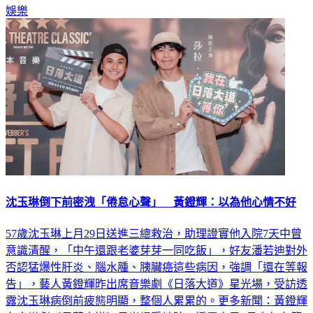
娛樂
沈玉琳倒下前密洩「倦怠心聲」 黃鐙輝：以為他心情不好
57歲沈玉琳上月29日送進三總救治，助理證實他入院7天中曾
意識清醒，「中午還跟老婆芽芽一同吃飯」，好友潘若迪對外
否認猛爆性肝炎、腦水腫、胰臟癌這些病因，強調「還在等報
告」，藝人黃鐙輝昨出席音樂劇《日落大道》星光場，受訪透
露沈玉琳病倒前疲態明顯，整個人累累的。更多新聞：黃鐙輝