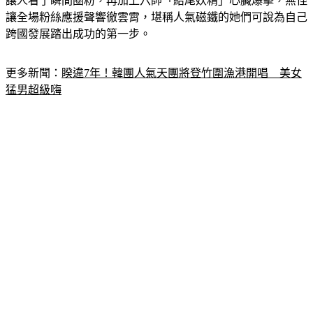
讓人看了瞬間圈粉，再加上六帥「結尾妖精」心臟爆擊，無怪
讓全場粉絲應援聲響徹雲霄，堪稱人氣磁鐵的她們可說為自己
跨國發展踏出成功的第一步。
更多新聞：
睽違7年！韓團人氣天團將登竹圍漁港開唱　美女
猛男超級嗨