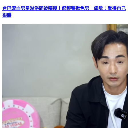
台巴混血男星淋浴間被噁摸！怒報警揪色男 痛訴：覺得自己
很髒