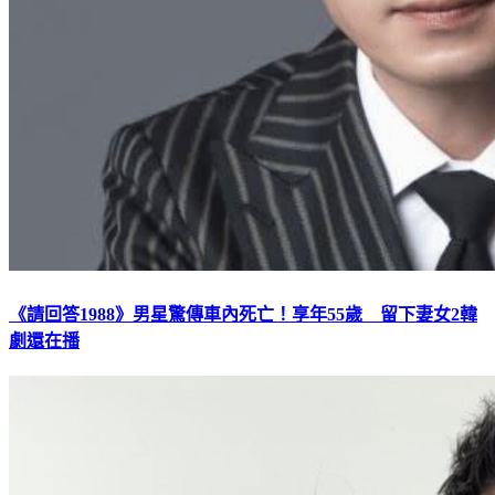
《請回答1988》男星驚傳車內死亡！享年55歲 留下妻女2韓
劇還在播