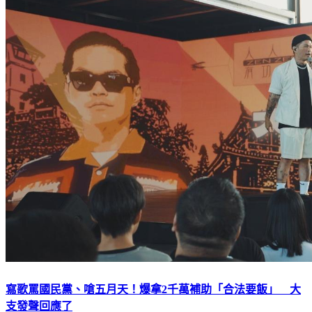
寫歌罵國民黨、嗆五月天！爆拿2千萬補助「合法要飯」 大
支發聲回應了