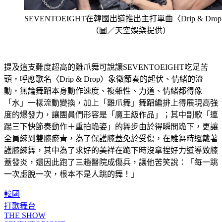
SEVENTOEIGHT在韓國出道推出主打單曲〈Drip & Dro
（圖／天空娛樂提供）
提及這支難度超高的雞爪舞可說讓SEVENTOEIGHT吃足苦
頭，呼應歌名〈Drip & Drop〉象徵節奏的起伏、情緒的流
動，無論舞蹈本身動作速度、複雜性、力道、情緒都得像
「水」一樣流動變換，加上「雞爪舞」舞蹈編排上得展現高強
度的爆發力，讓團員們形容是「魔王級作品」；其中副歌「連
踢三下快節奏動作＋重拍跪姿」的舞步由於得瞬間跪下，更讓
全員練到雙膝瘀青，為了保護膝蓋免於受傷，在雕舞時還戴著
護膝練舞，其中為了求好的美祥在跪下時沒拿捏好力道導致膝
蓋發炎，還因此跑了三趟醫院成傷兵，讓他苦笑說：「每一跳
一次虛脫一次，根本不是人跳的舞！」
韓國
打歌舞台
THE SHOW