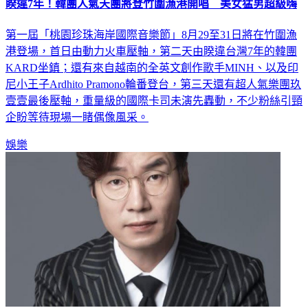
睽違7年！韓團人氣天團將登竹圍漁港開唱 美女猛男超級嗨
第一屆「桃園珍珠海岸國際音樂節」8月29至31日將在竹圍漁
港登場，首日由動力火車壓軸，第二天由睽違台灣7年的韓團
KARD坐鎮；還有來自越南的全英文創作歌手MINH、以及印
尼小王子Ardhito Pramono輪番登台，第三天還有超人氣樂團玖
壹壹最後壓軸，重量級的國際卡司未演先轟動，不少粉絲引頸
企盼等待現場一睹偶像風采。
娛樂