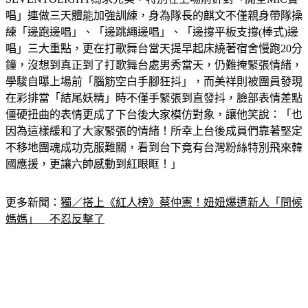
唱」連做三天體能加強訓練，身為隊長的麒文不僅親身帶隊操
練「邊跑邊唱」、「邊跳繩邊唱」、「邊撐平板支撐(棒式)邊
唱」三大重點，更在打歌舞台當天提早起床繞著宿舍慢跑20分
鐘，沒想到真正到了打歌舞台處男秀當天，仍難掩緊張情緒，
學駿自曝上場前「腦筋空白手腳狂抖」，而美祥則被團員發現
在彩排當「結尾妖精」時不僅手緊張到直發抖，臉部表情差點
僵硬扭曲的表情更成了下台後大家模仿對象，讓他笑說：「也
因為這樣緩和了大家緊張的情緒！所幸上台後成員們靠著堅定
不移地團魂成功克服難關，看到台下竟有台灣粉絲特別飛來韓
國應援，更讓六帥感動到紅眼眶！」
更多新聞：
獨／搭上《紅人榜》蔡仲憲！妞妞爆遭新人「問候
媽媽」　不忍反擊了