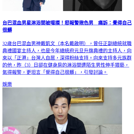
台巴混血男星淋浴間被噁摸！怒報警揪色男 痛訴：覺得自己
很髒
32歲台巴混血男神戴凱文（本名戴啟明），曾任正副總統就職
典禮國宴主持人，也是今年總統府元旦升旗典禮的主持人，向
來以「正港」台灣人自居，深得粉絲支持。向來支持多元族群
的他，昨（3）日卻在健身房的淋浴間遭陌生男性伸手猥褻，
氣得報警，更坦言「覺得自己很髒」，引發討論。
娛樂