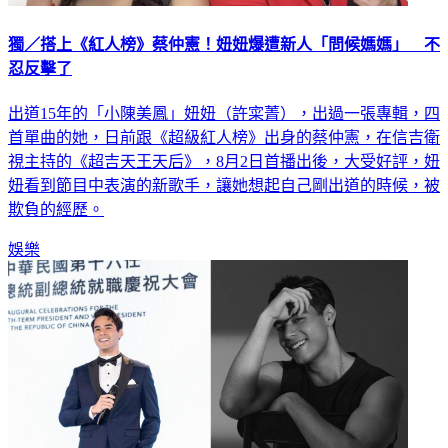
獨／搭上《紅人榜》蔡仲憲！妞妞爆遭新人「問候媽媽」 不
忍反擊了
出道15年的「小陳美鳳」妞妞（許寀菁），出過一張專輯，四
首單曲的她，日前跟《超級紅人榜》出身的蔡仲憲，在信吉衛
視主持的《超吉天王天后》，8月2日首播出後，大受好評，妞
妞看到節目中表演的新歌手，讓她想起自己剛出道的時候，被
欺負的經歷。
娛樂