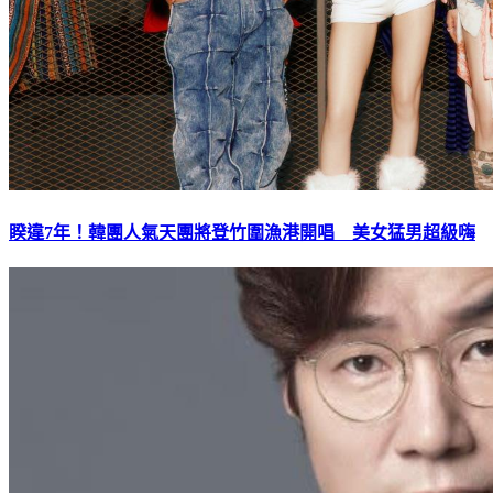
睽違7年！韓團人氣天團將登竹圍漁港開唱 美女猛男超級嗨