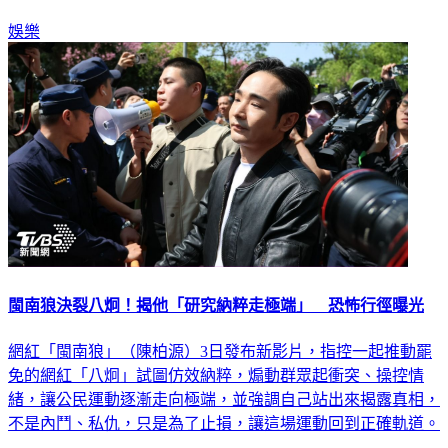
娛樂
閩南狼決裂八炯！揭他「研究納粹走極端」 恐怖行徑曝光
網紅「閩南狼」（陳柏源）3日發布新影片，指控一起推動罷
免的網紅「八炯」試圖仿效納粹，煽動群眾起衝突、操控情
緒，讓公民運動逐漸走向極端，並強調自己站出來揭露真相，
不是內鬥、私仇，只是為了止損，讓這場運動回到正確軌道。