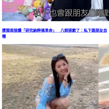
遭閩南狼爆「研究納粹搞革命」 八炯道歉了：私下跟朋友自
嘲