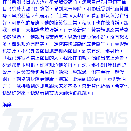
在音樂劇《日落大道》星光場受訪時，透露自己7月中旬在節
目《綜藝大熱門》錄影，見到沈玉琳時，明顯感受到他面黃肌
瘦、容貌枯槁。他表示：「上次《大熱門》看到他氣色沒有很
好，可是他的反應、他的搞笑很正常，私底下也在練肖話，跟
我、趙哥、大根講些垃圾話。」更多新聞：黃鐙輝還原當時錄
影的經過，「他說有職業倦怠，以為他是心情不好，沒有想太
多，如果知道有問題，一定會趕快鼓勵他去看醫生。」黃鐙輝
也提及，不管外景節目還是棚內節目，到處有沈玉琳身影，
「我已經很不常上節目的人，我都在拍戲，偶爾出來上通告，
碰到都是玉琳哥，你就知道他多拚。」沈玉琳不到1年狂剷17
公斤，這黃鐙輝也有耳聞，聽沈玉琳說過，他在奉行「超慢
跑」，期望讓身體更健康，還說「要活到100歲」。黃鐙輝直
言：「我接收到的訊息跟大家差不多，只能替他祈福，希望他
快點好起來，快點看到荒謬大師活蹦亂跳。」
娛樂