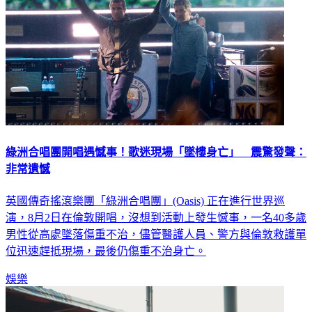
綠洲合唱團開唱遇憾事！歌迷現場「墜樓身亡」 震驚發聲：
非常遺憾
英國傳奇搖滾樂團「綠洲合唱團」(Oasis) 正在進行世界巡
演，8月2日在倫敦開唱，沒想到活動上發生憾事，一名40多歲
男性從高處墜落傷重不治，儘管醫護人員、警方與倫敦救護單
位迅速趕抵現場，最後仍傷重不治身亡。
娛樂