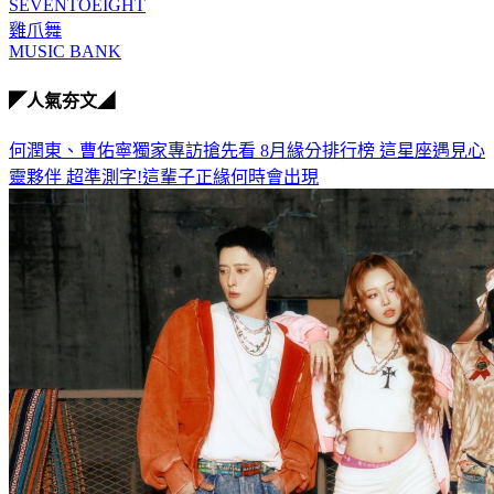
SEVENTOEIGHT
雞爪舞
MUSIC BANK
◤人氣夯文◢
何潤東、曹佑寧獨家專訪搶先看
8月緣分排行榜 這星座遇見心
靈夥伴
超準測字!這輩子正緣何時會出現