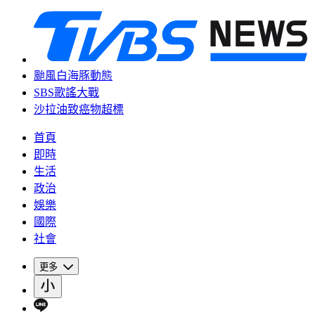
颱風白海豚動態
SBS歌謠大戰
沙拉油致癌物超標
首頁
即時
生活
政治
娛樂
國際
社會
更多