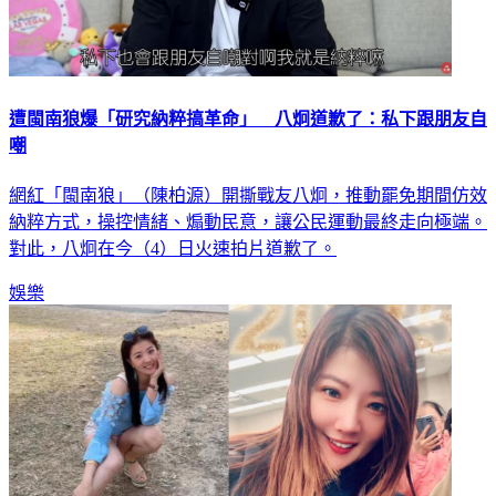
遭閩南狼爆「研究納粹搞革命」 八炯道歉了：私下跟朋友自
嘲
網紅「閩南狼」（陳柏源）開撕戰友八炯，推動罷免期間仿效
納粹方式，操控情緒、煽動民意，讓公民運動最終走向極端。
對此，八炯在今（4）日火速拍片道歉了。
娛樂