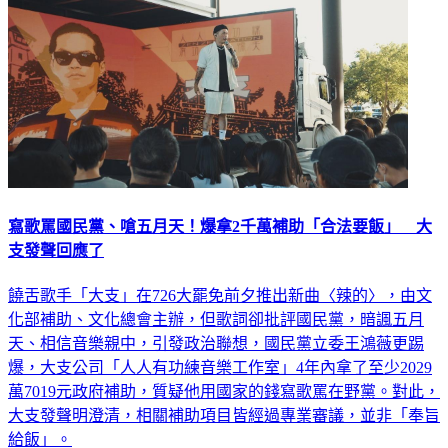
寫歌罵國民黨、嗆五月天！爆拿2千萬補助「合法要飯」 大
支發聲回應了
饒舌歌手「大支」在726大罷免前夕推出新曲〈辣的〉，由文
化部補助、文化總會主辦，但歌詞卻批評國民黨，暗諷五月
天、相信音樂親中，引發政治聯想，國民黨立委王鴻薇更踢
爆，大支公司「人人有功練音樂工作室」4年內拿了至少2029
萬7019元政府補助，質疑他用國家的錢寫歌罵在野黨。對此，
大支發聲明澄清，相關補助項目皆經過專業審議，並非「奉旨
給飯」。