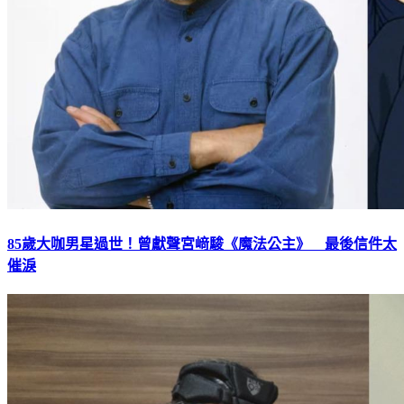
85歲大咖男星過世！曾獻聲宮﨑駿《魔法公主》 最後信件太
催淚