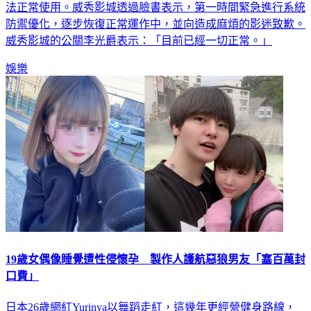
防禦優化，逐步恢復正常運作中，並向造成麻煩的影迷致歉。
威秀影城的公關李光爵表示：「目前已經一切正常。」
娛樂
19歲女偶像睡覺遭性侵懷孕 製作人護航惡狼男友「塞百萬封
口費」
日本26歲網紅Yurinya以舞蹈走紅，這幾年更經營健身路線，
在抖音上坐擁超過100萬名粉絲。去（2024）年Yurinya舉辦女