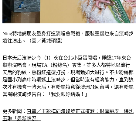
Ning特地請朋友量身打造演唱會戰袍，服裝靈感也來自濱崎步
過往演出。（圖／黃城碩攝）
日本天后濱崎步今（1）晚在台北小巨蛋開唱，睽違17年來台
舉辦演唱會，現場TA（粉絲名）雲集，許多人都特地以流行
天后的豹紋、熱粉紅造型打扮，現場猶如大遊行。不少粉絲都
是國小到高中時期迷上濱崎步，但當時沒有經濟能力，直到這
次才有機會一睹天后，有粉絲特意從澳洲飛回台灣，還有粉絲
當場跟濱崎步告白：「我要跟妳結婚！」
更多新聞：
直擊／王彩樺向濱崎步正式道歉：很厚臉皮　曝沈
玉琳「最新情況」