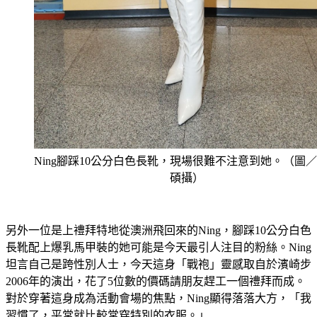
Ning腳踩10公分白色長靴，現場很難不注意到她。（圖
碩攝）
另外一位是上禮拜特地從澳洲飛回來的Ning，腳踩10公分白色
長靴配上爆乳馬甲裝的她可能是今天最引人注目的粉絲。Ning
坦言自己是跨性別人士，今天這身「戰袍」靈感取自於濱崎步
2006年的演出，花了5位數的價碼請朋友趕工一個禮拜而成。
對於穿著這身成為活動會場的焦點，Ning顯得落落大方，「我
習慣了，平常就比較常穿特別的衣服。」