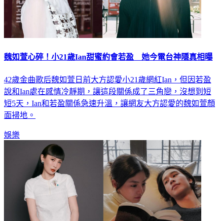
魏如萱心碎！小21歲Ian甜蜜約會若盈 她今電台神隱真相曝
42歲金曲歌后魏如萱日前大方認愛小21歲網紅Ian，但因若盈
說和Ian處在感情冷靜期，讓這段關係成了三角戀，沒想到短
短5天，Ian和若盈關係急速升溫，讓網友大方認愛的魏如萱顏
面掃地。
娛樂