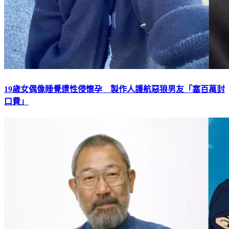
19歲女偶像睡覺遭性侵懷孕 製作人護航惡狼男友「塞百萬封
口費」