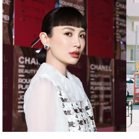
魏如萱心碎！小21歲Ian甜蜜約會若盈 她今電台神隱真相曝