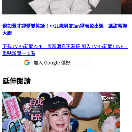
魏如萱才認愛變笑話！小21歲男友Ian揪若盈出遊 還甜蜜摸
大腿
下載TVBS新聞APP，最新消息不漏接
加入TVBS新聞LINE，
重點新聞一次看
延伸閱讀