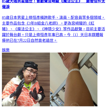
催淚
85歲日本男星上條恒彥橫跨歌手、演員、配音員等多個領域，
主要作品包含《3年B組金八老師》，更為宮﨑駿的《紅
豬》、《魔法公主》、《神隱少女》等作品獻聲，目前主要活
躍於舞台劇。只是上條恒彥年事已高，今（1）天日本媒體報
導他已在7月22日自然衰老過世。
娛樂