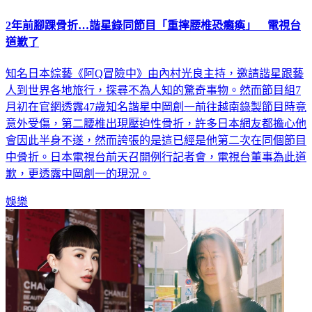
2年前腳踝骨折…諧星錄同節目「重摔腰椎恐癱瘓」 電視台
道歉了
知名日本綜藝《阿Q冒險中》由內村光良主持，邀請諧星跟藝
人到世界各地旅行，探尋不為人知的驚奇事物。然而節目組7
月初在官網透露47歲知名諧星中岡創一前往越南錄製節目時竟
意外受傷，第二腰椎出現壓迫性骨折，許多日本網友都擔心他
會因此半身不遂，然而誇張的是這已經是他第二次在同個節目
中骨折。日本電視台前天召開例行記者會，電視台董事為此道
歉，更透露中岡創一的現況。
娛樂