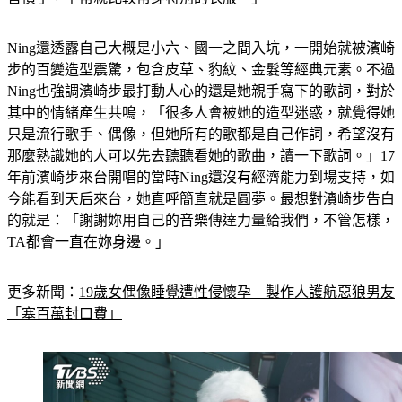
Ning還透露自己大概是小六、國一之間入坑，一開始就被濱崎
步的百變造型震驚，包含皮草、豹紋、金髮等經典元素。不過
Ning也強調濱崎步最打動人心的還是她親手寫下的歌詞，對於
其中的情緒產生共鳴，「很多人會被她的造型迷惑，就覺得她
只是流行歌手、偶像，但她所有的歌都是自己作詞，希望沒有
那麼熟識她的人可以先去聽聽看她的歌曲，讀一下歌詞。」17
年前濱崎步來台開唱的當時Ning還沒有經濟能力到場支持，如
今能看到天后來台，她直呼簡直就是圓夢。最想對濱崎步告白
的就是：「謝謝妳用自己的音樂傳達力量給我們，不管怎樣，
TA都會一直在妳身邊。」
更多新聞：
19歲女偶像睡覺遭性侵懷孕　製作人護航惡狼男友
「塞百萬封口費」