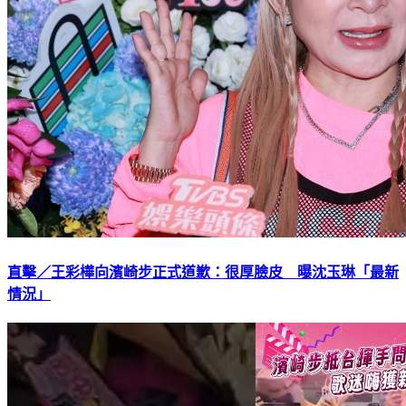
直擊／王彩樺向濱崎步正式道歉：很厚臉皮 曝沈玉琳「最新
情況」