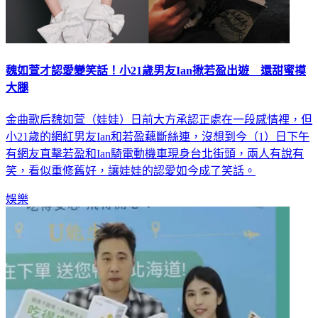
魏如萱才認愛變笑話！小21歲男友Ian揪若盈出遊 還甜蜜摸
大腿
金曲歌后魏如萱（娃娃）日前大方承認正處在一段感情裡，但
小21歲的網紅男友Ian和若盈藕斷絲連，沒想到今（1）日下午
有網友直擊若盈和Ian騎電動機車現身台北街頭，兩人有說有
笑，看似重修舊好，讓娃娃的認愛如今成了笑話。
娛樂