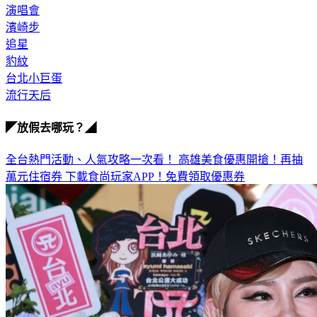
濱崎步
追星
豹紋
台北小巨蛋
流行天后
◤放假去哪玩？◢
全台熱門活動、人氣攻略一次看！
高雄美食優惠開搶！再抽
萬元住宿券
下載食尚玩家APP！免費領取優惠券