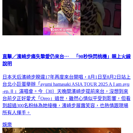
直擊／濱崎步痛失摯愛仍來台⋯ 「90秒快閃桃機」親上火線
說明
日本天后濱崎步睽違17年再度來台開唱，8月1日至8月2日站上
台北小巨蛋舉辦「ayumi hamasaki ASIA TOUR 2025 A I am ayu
-ep.Ⅱ」演唱會。今（30）天晚間濱崎步提前來台，沒想到來
台前夕正好愛犬「Oreo」過世，雖然心情似乎受到影響，但看
到超過300名粉絲為她接機，濱崎步展露笑容，也熱情跟現場
所有人揮手。
娛樂