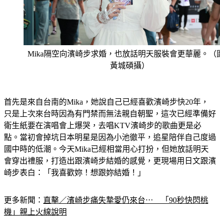
Mika隔空向濱崎步求婚，也放話明天服裝會更華麗。（
黃城碩攝）
首先是來自台南的Mika，她說自己已經喜歡濱崎步快20年，
只是上次來台時因為有門禁而無法親自朝聖，這次已經準備好
衛生紙要在演唱會上爆哭，去唱KTV濱崎步的歌曲更是必
點。當初會掉坑日本明星是因為小池徹平，追星陪伴自己度過
國中時的低潮。今天Mika已經相當用心打扮，但她放話明天
會穿出禮服，打造出跟濱崎步結婚的感覺，更現場用日文跟濱
崎步表白：「我喜歡妳！想跟妳結婚！」
更多新聞：
直擊／濱崎步痛失摯愛仍來台⋯　「90秒快閃桃
機」親上火線說明