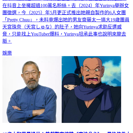
團徵選，今（2025）年5月更正式推出她親自製作的6人女團
「Pretty Chuu」，未料竟爆出她的男友齋藤太一搞大19歲團員
天宮珠奈（天宮しゅな）的肚子，她向Yurinya求助反遭威
脅，只能找上YouTuber爆料，Yurinya坦承此事也說明來龍去
脈。
娛樂
85歲大咖男星過世！曾獻聲宮﨑駿《魔法公主》 最後信件太