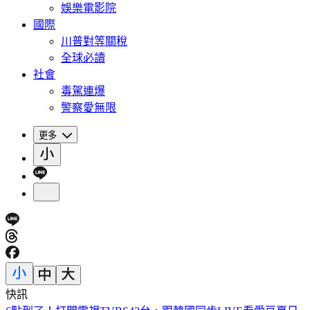
娛樂電影院
國際
川普對等關稅
全球必讀
社會
毒駕連爆
警察愛無限
更多
快訊