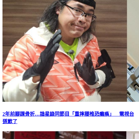
2年前腳踝骨折…諧星錄同節目「重摔腰椎恐癱瘓」 電視台
道歉了