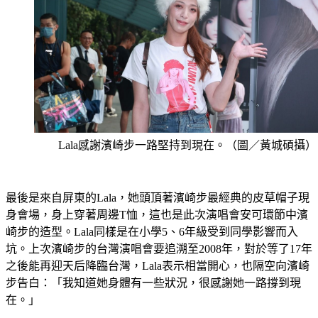
Lala感謝濱崎步一路堅持到現在。（圖／黃城碩攝）
最後是來自屏東的Lala，她頭頂著濱崎步最經典的皮草帽子現
身會場，身上穿著周邊T恤，這也是此次演唱會安可環節中濱
崎步的造型。Lala同樣是在小學5、6年級受到同學影響而入
坑。上次濱崎步的台灣演唱會要追溯至2008年，對於等了17年
之後能再迎天后降臨台灣，Lala表示相當開心，也隔空向濱崎
步告白：「我知道她身體有一些狀況，很感謝她一路撐到現
在。」
演唱會