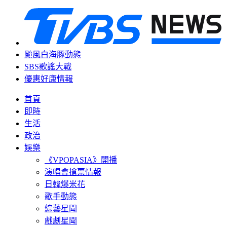
颱風白海豚動態
SBS歌謠大戰
優惠好康情報
首頁
即時
生活
政治
娛樂
《VPOPASIA》開播
演唱會搶票情報
日韓爆米花
歌手動態
綜藝星聞
戲劇星聞