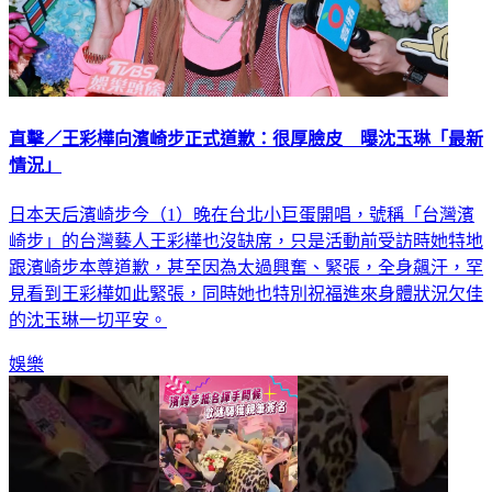
直擊／王彩樺向濱崎步正式道歉：很厚臉皮 曝沈玉琳「最新
情況」
日本天后濱崎步今（1）晚在台北小巨蛋開唱，號稱「台灣濱
崎步」的台灣藝人王彩樺也沒缺席，只是活動前受訪時她特地
跟濱崎步本尊道歉，甚至因為太過興奮、緊張，全身飆汗，罕
見看到王彩樺如此緊張，同時她也特別祝福進來身體狀況欠佳
的沈玉琳一切平安。
娛樂