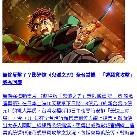
無慘反擊了？影迷搶《鬼滅之刃》全台當機 「遭惡意攻擊」
威秀回應
暑期強檔動畫片 《劇場版「鬼滅之刃」無限城篇 第一章 猗窩
座再襲》在日本上映10天就拿下日幣128億元（約新台幣26億
元）的驚人票房，台灣定檔8月8日午夜零時安排「最速上映
場」。今（1）日在全台進行預售票劃位與線上搶票。然而傳
出太多人同時上線網路系統癱瘓，更傳出威秀影城官網線上售
票系統遭非法程式惡意攻擊之狀況，​包括會員系統等，暫時無
法正常使用。威秀影城透過臉書表示，第一時間緊急進行系統