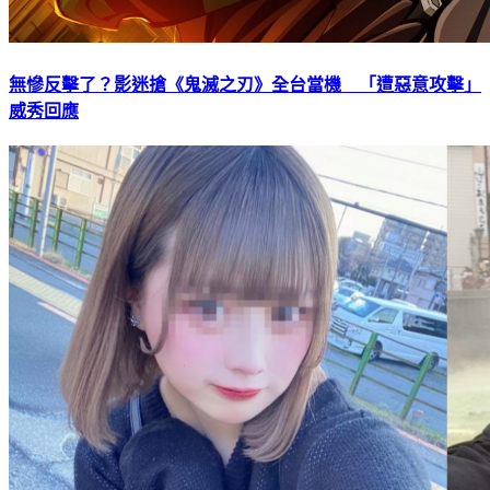
無慘反擊了？影迷搶《鬼滅之刃》全台當機 「遭惡意攻擊」
威秀回應