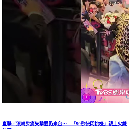
直擊／濱崎步痛失摯愛仍來台⋯ 「90秒快閃桃機」親上火線
說明