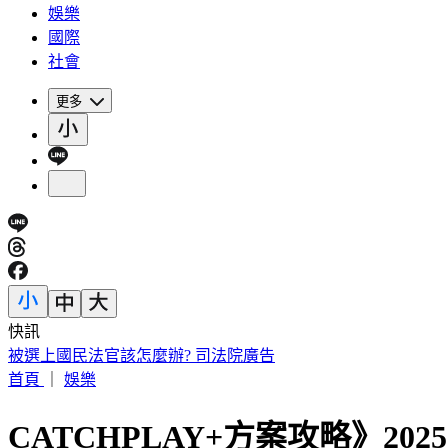
娛樂
國際
社會
更多
快訊
被選上國民法官該怎麼辦? 司法院廣告
首頁
｜
娛樂
CATCHPLAY+方案攻略》2