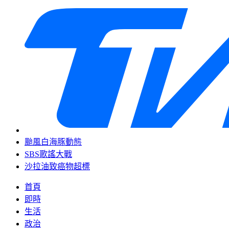
颱風白海豚動態
SBS歌謠大戰
沙拉油致癌物超標
首頁
即時
生活
政治