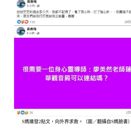
S媽連發2貼文，向外界求救。（圖／翻攝自S媽臉書