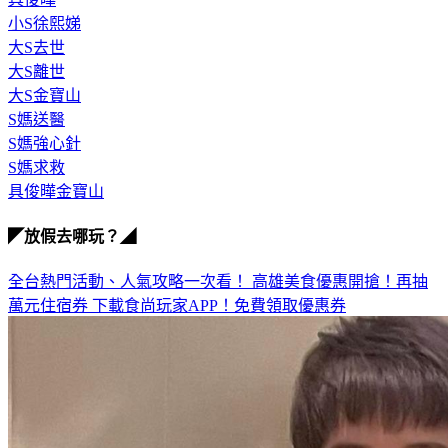
小S徐熙娣
大S去世
大S離世
大S金寶山
S媽送醫
S媽強心針
S媽求救
具俊曄金寶山
◤放假去哪玩？◢
全台熱門活動、人氣攻略一次看！
高雄美食優惠開搶！再抽
萬元住宿券
下載食尚玩家APP！免費領取優惠券