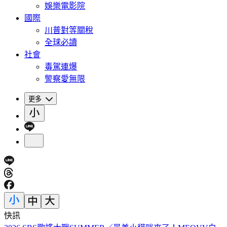
娛樂電影院
國際
川普對等關稅
全球必讀
社會
毒駕連爆
警察愛無限
更多
快訊