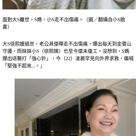
面對大S離世，S媽、小S走不出傷痛。（圖／翻攝自小S臉
書）
大S徐熙媛過世，老公具俊曄走不出傷痛，爆出每天到金寶山
守護，而妹妹小S（徐熙娣）也至今還未復工。沒想到，S媽
爆出送醫打「強心針」，今（22）凌晨罕見向外界求救，痛喊
「堅強不起來...。」