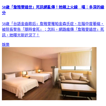
58歲「詹雅雯過世」死訊網亂傳！她親上火線 嘆：多深的緣
分
58歲「台語金曲歌后」詹雅雯罹帕金森氏症、左腦中度萎縮，
被院長警告「隨時會死」；怎料，網路瘋傳「詹雅雯過世」死
訊，她曝光新近況了！
娛樂