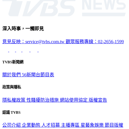
深入時事，一觸即見
意見反映：service@tvbs.com.tw
觀眾服務專線：02-2656-1599
TVBS新聞網
關於我們
56新聞台節目表
政策與隱私
隱私權政策
性騷擾防治措施
網站使用協定
版權宣告
認識 TVBS
公司介紹
企業動態
人才招募
主播專區
星藝象娛樂
節目版權