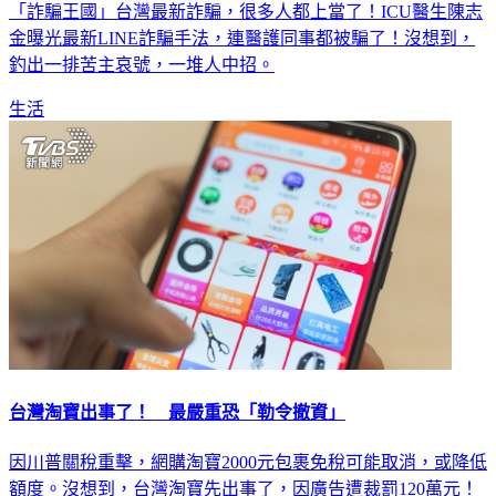
「詐騙王國」台灣最新詐騙，很多人都上當了！ICU醫生陳志
金曝光最新LINE詐騙手法，連醫護同事都被騙了！沒想到，
釣出一排苦主哀號，一堆人中招。
生活
台灣淘寶出事了！ 最嚴重恐「勒令撤資」
因川普關稅重擊，網購淘寶2000元包裹免稅可能取消，或降低
額度。沒想到，台灣淘寶先出事了，因廣告遭裁罰120萬元！