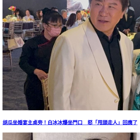
胡瓜坐婚宴主桌旁！白冰冰爆坐門口 怒「甩頭走人」回應了