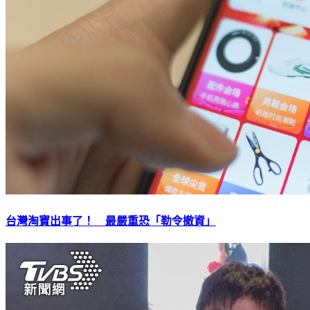
台灣淘寶出事了！ 最嚴重恐「勒令撤資」