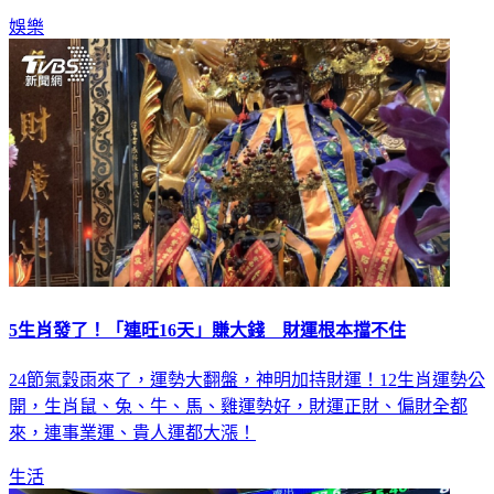
娛樂
5生肖發了！「連旺16天」賺大錢 財運根本擋不住
24節氣穀雨來了，運勢大翻盤，神明加持財運！12生肖運勢公
開，生肖鼠、兔、牛、馬、雞運勢好，財運正財、偏財全都
來，連事業運、貴人運都大漲！
生活