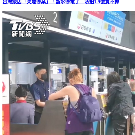
台灣飯店「突爆停業」！斷水停電了 法拍1.9億賣不掉