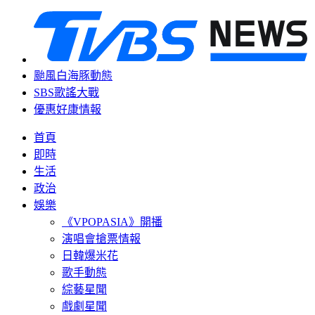
颱風白海豚動態
SBS歌謠大戰
優惠好康情報
首頁
即時
生活
政治
娛樂
《VPOPASIA》開播
演唱會搶票情報
日韓爆米花
歌手動態
綜藝星聞
戲劇星聞