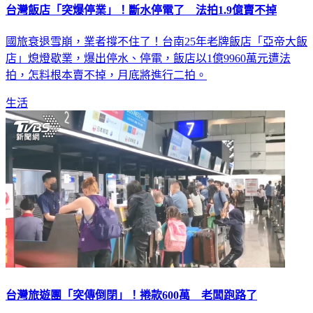
台灣飯店「突爆停業」！斷水停電了 法拍1.9億賣不掉
國旅衰退雪崩，業者撐不住了！台南25年老牌飯店「亞帝大飯
店」熄燈歇業，爆出停水、停電，飯店以1億9960萬元遭法
拍，怎料根本賣不掉，月底將進行二拍。
生活
台灣旅遊團「突傳倒閉」！捲款600萬 老闆跑路了