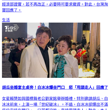
經濟部證實，若不再改正，必要時可要求撤資。對此，台灣淘
寶回應了。
生活
胡瓜坐婚宴主桌旁！白冰冰爆坐門口 怒「甩頭走人」回應了
女星賴慧如與國標舞老公劉家銘舉辦婚禮，特別邀請胡瓜、白
冰冰前來，上演一場「世紀破冰」。不過，白冰冰卻爆出不滿