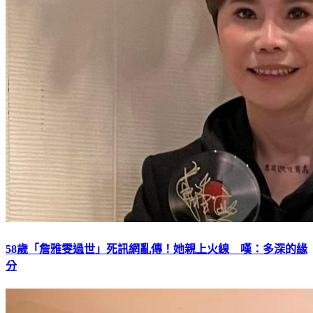
58歲「詹雅雯過世」死訊網亂傳！她親上火線 嘆：多深的緣
分