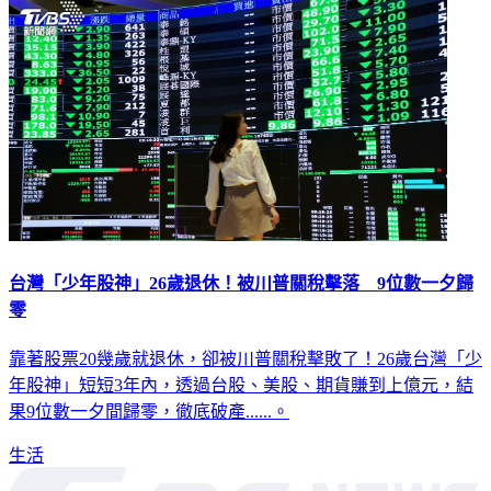
台灣「少年股神」26歲退休！被川普關稅擊落 9位數一夕歸
零
靠著股票20幾歲就退休，卻被川普關稅擊敗了！26歲台灣「少
年股神」短短3年內，透過台股、美股、期貨賺到上億元，結
果9位數一夕間歸零，徹底破產......。
生活