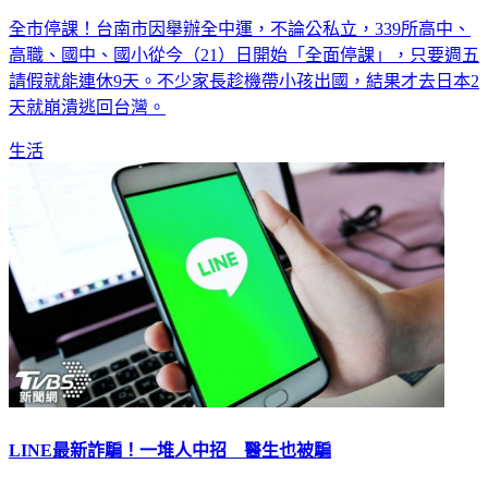
全市停課！台南市因舉辦全中運，不論公私立，339所高中、
高職、國中、國小從今（21）日開始「全面停課」，只要週五
請假就能連休9天。不少家長趁機帶小孩出國，結果才去日本2
天就崩潰逃回台灣。
生活
LINE最新詐騙！一堆人中招 醫生也被騙