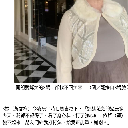
開朗愛燦笑的S媽，卻找不回笑容。（圖／翻攝自S媽臉
S媽（黃春梅）今凌晨12時在臉書寫下，「迷迷茫茫的過去多
少天、我都不記得了、看了身心科、打了強心針，依舊（堅）
強不起來，朋友們給我打打氣，給我正能量，謝謝。」