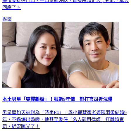
座位安排在門口，一口菜都沒吃，直接甩頭走人；對此，本人
回應了。
娛樂
本土男星「突爆離婚」！狠斬9年情 怒打官司近況曝
男星藍鈞天被封為「時尚F4」，與小提琴家老婆陳羽柔結婚9
年，不過爆出婚變，他甚至委任「名人御用律師」打離婚官
司，近況曝光了！