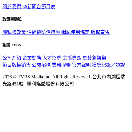
關於我們
56新聞台節目表
政策與隱私
隱私權政策
性騷擾防治措施
網站使用協定
版權宣告
認識 TVBS
公司介紹
企業動態
人才招募
主播專區
星藝象娛樂
節目版權銷售
公開招標
業務服務
官方聲明
獲獎紀錄／認證
2026 © TVBS Media Inc. All Rights Reserved. 台北市內湖區瑞
光路451號 | 聯利媒體股份有限公司