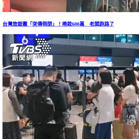
台灣旅遊團「突傳倒閉」！捲款600萬 老闆跑路了