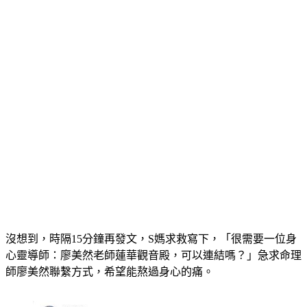
沒想到，時隔15分鐘再發文，S媽求救寫下，「很需要一位身
心靈導師：廖美然老師蓮華觀音殿，可以連結嗎？」急求命理
師廖美然聯繫方式，希望能熬過身心的痛。