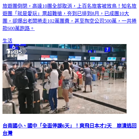
旅遊團倒閉，高達10團全部取消，上百名旅客被放鳥！知名旅
遊團「就是愛玩」票超難搶，夯到已排到8月，已成團10大
團，卻爆出老闆捲走102萬團費，甚至掏空公司500萬，一共捲
款600萬跑路。
生活
台南國小、國中「全面停課6天」！爽飛日本才2天 崩潰逃回
台灣