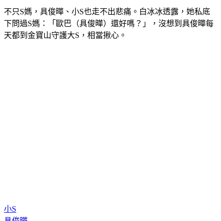
不只S媽，具俊曄、小S也走不出悲痛。白冰冰透露，她私底
下問過S媽：「歐巴（具俊曄）還好嗎？」，沒想到具俊曄每
天都到金寶山守護大S，相當揪心。
小S
具俊曄