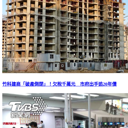
竹科建商「破產倒閉」！欠稅千萬元 市府出手追20年債