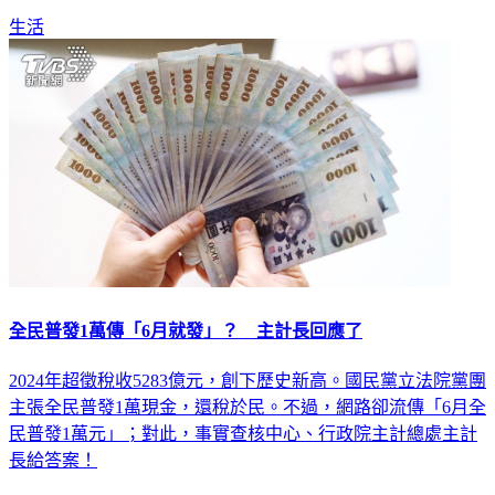
生活
全民普發1萬傳「6月就發」？ 主計長回應了
2024年超徵稅收5283億元，創下歷史新高。國民黨立法院黨團
主張全民普發1萬現金，還稅於民。不過，網路卻流傳「6月全
民普發1萬元」；對此，事實查核中心、行政院主計總處主計
長給答案！