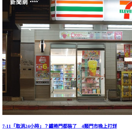
7-11「取消24小時」？鐵捲門都裝了 4類門市晚上打烊