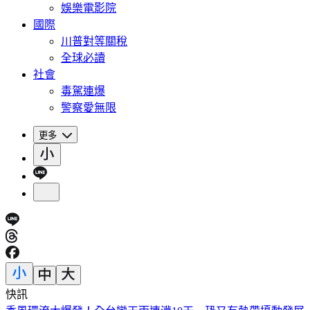
娛樂電影院
國際
川普對等關稅
全球必讀
社會
毒駕連爆
警察愛無限
更多
快訊