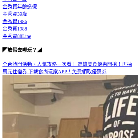
金秀賢年齡造假
金秀賢39歲
金秀賢1986
金秀賢1988
金秀賢88Line
◤放假去哪玩？◢
全台熱門活動、人氣攻略一次看！
高雄美食優惠開搶！再抽
萬元住宿券
下載食尚玩家APP！免費領取優惠券