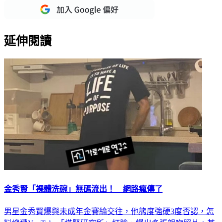
延伸閱讀
金秀賢「裸體洗碗」無碼流出！ 網路瘋傳了
男星金秀賢爆與未成年金賽綸交往，他態度強硬3度否認，怎