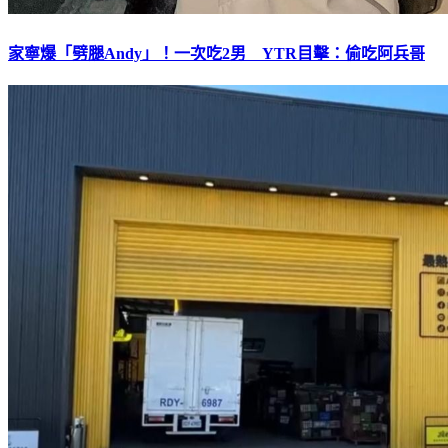
家寧爆「劈腿Andy」！一次吃2男 YTR目擊：偷吃阿兵哥