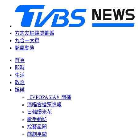
方志友楊銘威離婚
九合一大選
颱風動態
首頁
即時
生活
政治
娛樂
《VPOPASIA》開播
演唱會搶票情報
日韓爆米花
歌手動態
綜藝星聞
戲劇星聞