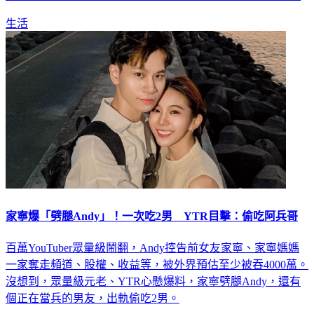
生活
家寧爆「劈腿Andy」！一次吃2男 YTR目擊：偷吃阿兵哥
百萬YouTuber眾量級鬧翻，Andy控告前女友家寧、家寧媽媽
一家奪走頻道、股權、收益等，被外界預估至少被吞4000萬。
沒想到，眾量級元老、YTR心懸爆料，家寧劈腿Andy，還有
個正在當兵的男友，出軌偷吃2男。