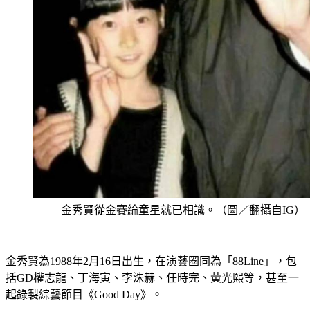
金秀賢從金賽綸童星就已相識。（圖／翻攝自IG）
金秀賢為1988年2月16日出生，在演藝圈同為「88Line」，包
括GD權志龍、丁海寅、李洙赫、任時完、黃光熙等，甚至一
起錄製綜藝節目《Good Day》。