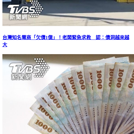
台灣知名電商「欠債1億」！老闆緊急求救 認：債洞越來越
大