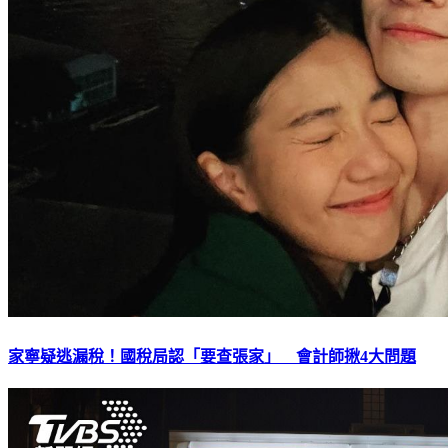
家寧疑逃漏稅！國稅局認「要查張家」 會計師揪4大問題