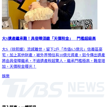
大S遺產繼承難！具俊曄須繳「天價稅金」 門檻超級高
大S（徐熙媛）流感離世，留下2戶「市值6.5億元」信義區豪
宅，加上其他財產，被外界預估有10億元資產。如今傳出遺產
將由具俊曄繼承，不過遺產稅超驚人，繼承門檻極高，難度增
加，天價稅金曝光！
娛樂