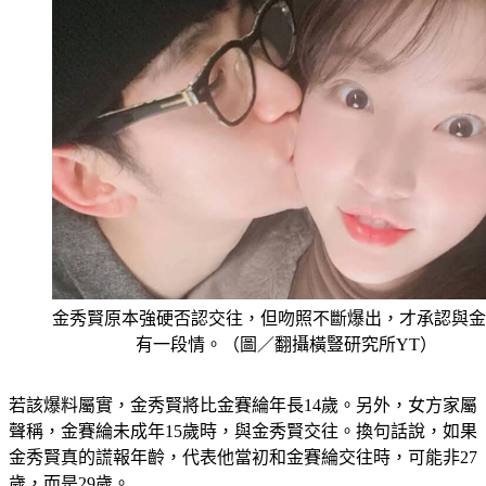
金秀賢原本強硬否認交往，但吻照不斷爆出，才承認與金
有一段情。（圖／翻攝橫豎研究所YT）
若該爆料屬實，金秀賢將比金賽綸年長14歲。另外，女方家屬
聲稱，金賽綸未成年15歲時，與金秀賢交往。換句話說，如果
金秀賢真的謊報年齡，代表他當初和金賽綸交往時，可能非27
歲，而是29歲。