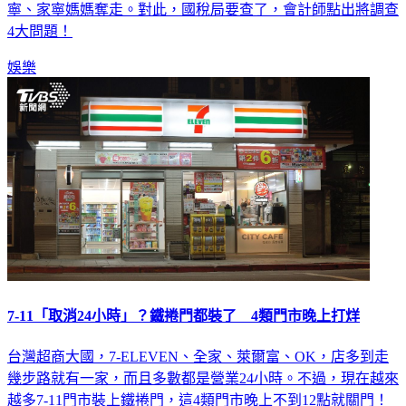
寧、家寧媽媽奪走。對此，國稅局要查了，會計師點出將調查
4大問題！
娛樂
7-11「取消24小時」？鐵捲門都裝了 4類門市晚上打烊
台灣超商大國，7-ELEVEN、全家、萊爾富、OK，店多到走
幾步路就有一家，而且多數都是營業24小時。不過，現在越來
越多7-11門市裝上鐵捲門，這4類門市晚上不到12點就關門！