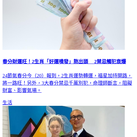
春分財運旺！2生肖「好運噴發」熬出頭 2禁忌觸犯衰爆
24節氣春分今（20）報到，2生肖運勢轉運，福星加持開路，
將一路旺！另外，3大春分禁忌千萬別犯，命理師斷言，阻礙
財富、影響氣場。
生活