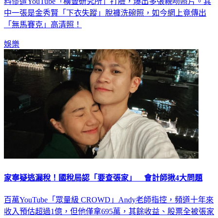
料慘遭YouTube「橫豎研究所」打臉，爆出多張親吻照片。其
中一張是金秀賢「下衣失蹤」脫褲洗碗照，如今網上竟傳出
「無馬賽克」高清照！
娛樂
家寧疑逃漏稅！國稅局認「要查張家」 會計師揪4大問題
百萬YouTube「眾量級 CROWD」Andy老師指控，頻道十年來
收入預估超過1億，但他僅拿695萬，其餘收益、股票全被張家