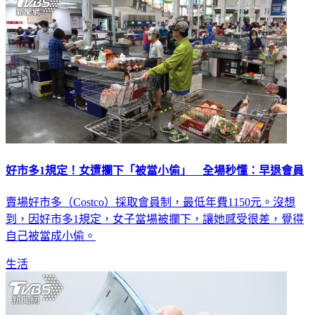
好市多1規定！女遭攔下「被當小偷」 全場秒懂：早退會員
賣場好市多（Costco）採取會員制，最低年費1150元。沒想
到，因好市多1規定，女子當場被攔下，讓她感受很差，覺得
自己被當成小偷。
生活