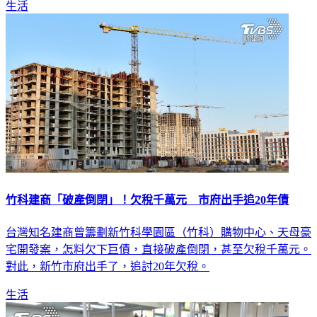
生活
竹科建商「破產倒閉」！欠稅千萬元 市府出手追20年債
台灣知名建商曾籌劃新竹科學園區（竹科）購物中心、天母豪
宅開發案，怎料欠下巨債，直接破產倒閉，甚至欠稅千萬元。
對此，新竹市府出手了，追討20年欠稅。
生活