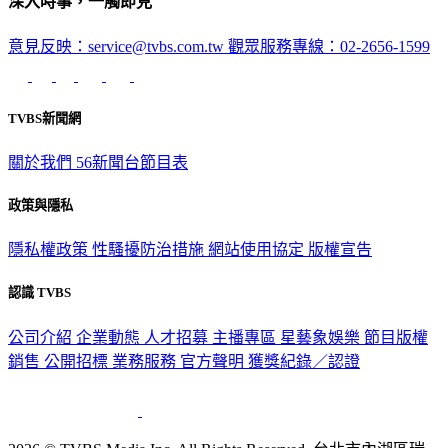
深入時事，一觸即見
意見反映：service@tvbs.com.tw
觀眾服務專線：02-2656-1599
TVBS新聞網
關於我們
56新聞台節目表
政策與隱私
隱私權政策
性騷擾防治措施
網站使用協定
版權宣告
認識 TVBS
公司介紹
企業動態
人才招募
主播專區
星藝象娛樂
節目版權
銷售
公開招標
業務服務
官方聲明
獲獎紀錄／認證