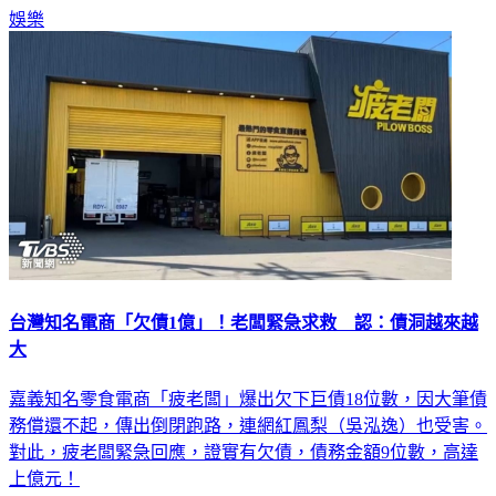
娛樂
台灣知名電商「欠債1億」！老闆緊急求救 認：債洞越來越
大
嘉義知名零食電商「疲老闆」爆出欠下巨債18位數，因大筆債
務償還不起，傳出倒閉跑路，連網紅鳳梨（吳泓逸）也受害。
對此，疲老闆緊急回應，證實有欠債，債務金額9位數，高達
上億元！