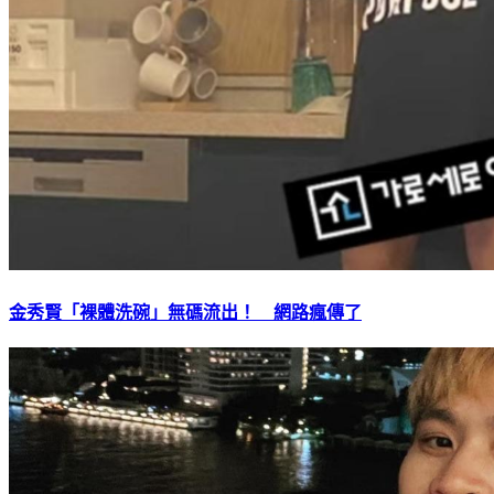
金秀賢「裸體洗碗」無碼流出！ 網路瘋傳了