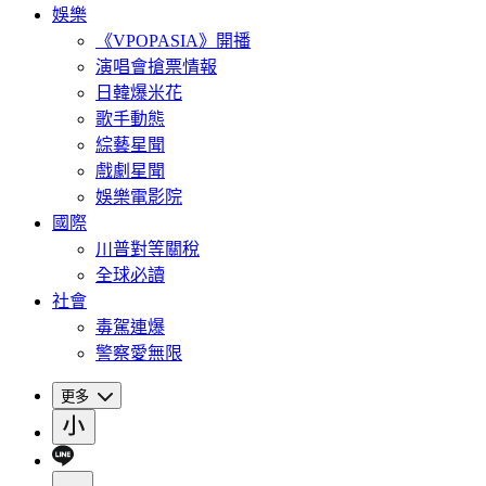
娛樂
《VPOPASIA》開播
演唱會搶票情報
日韓爆米花
歌手動態
綜藝星聞
戲劇星聞
娛樂電影院
國際
川普對等關稅
全球必讀
社會
毒駕連爆
警察愛無限
更多