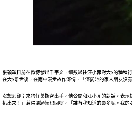
張穎穎日前在微博發出千字文，細數過往汪小菲對大S的種種
在大S離世後，在雨中漫步故作深情，「深愛她的家人朋友沒
沒想到卻引來狗仔葛斯齊出手，他公開和汪小菲的對話，表示
扒出來！」惹得張穎穎也回嗆，「誰有我知道的最多呢。我的