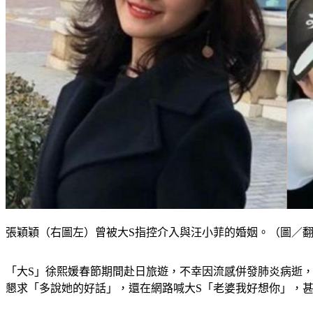
張穎穎（右圖左）曾被大S指控介入與汪小菲的婚姻。（圖／
「大S」徐熙媛春節期間赴日旅遊，不幸因流感併發肺炎病逝，
懇求「多說她的好話」，還在網路喊大S「老婆我好想你」，