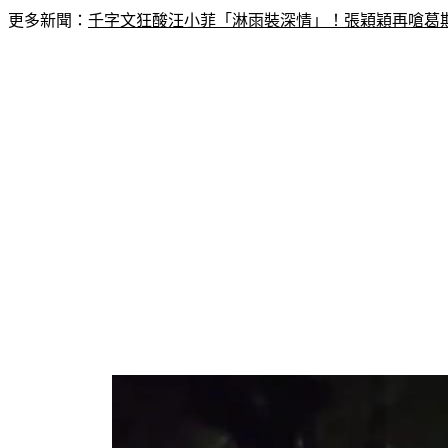
更多新聞：
千字文狂酸汪小菲「淋雨裝深情」！張穎穎再嗆葛