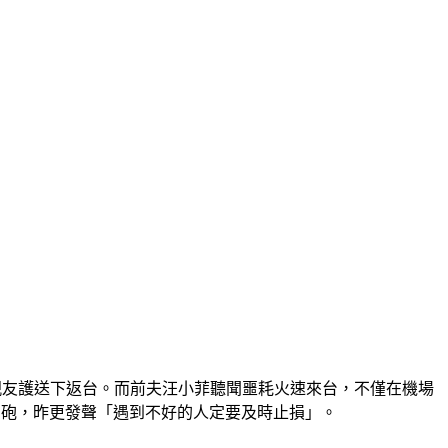
親友護送下返台。而前夫汪小菲聽聞噩耗火速來台，不僅在機場
開砲，昨更發聲「遇到不好的人定要及時止損」。