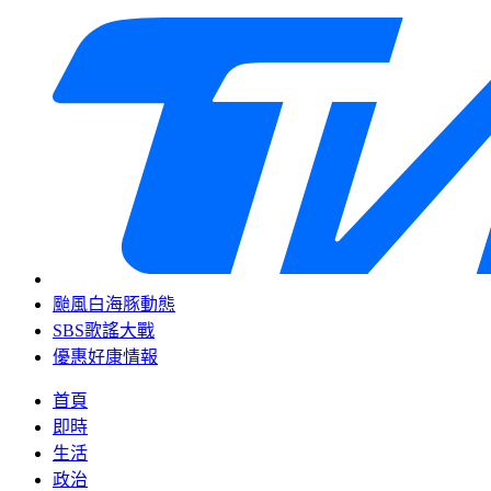
颱風白海豚動態
SBS歌謠大戰
優惠好康情報
首頁
即時
生活
政治