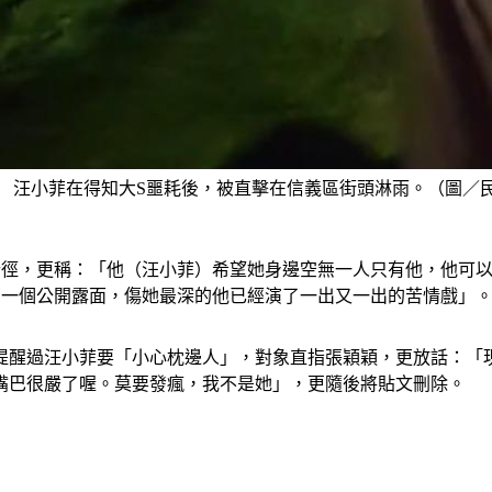
汪小菲在得知大S噩耗後，被直擊在信義區街頭淋雨。（圖／
行徑，更稱：「他（汪小菲）希望她身邊空無一人只有他，他可
有一個公開露面，傷她最深的他已經演了一出又一出的苦情戲」
提醒過汪小菲要「小心枕邊人」，對象直指張穎穎，更放話：「
嘴巴很嚴了喔。莫要發瘋，我不是她」，更隨後將貼文刪除。