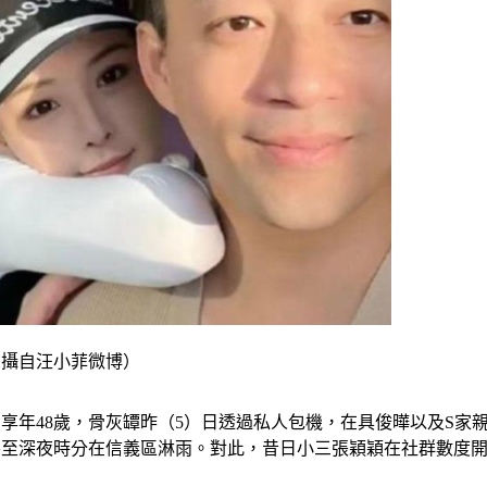
翻攝自汪小菲微博）
享年48歲，骨灰罈昨（5）日透過私人包機，在具俊曄以及S家
甚至深夜時分在信義區淋雨。對此，昔日小三張穎穎在社群數度