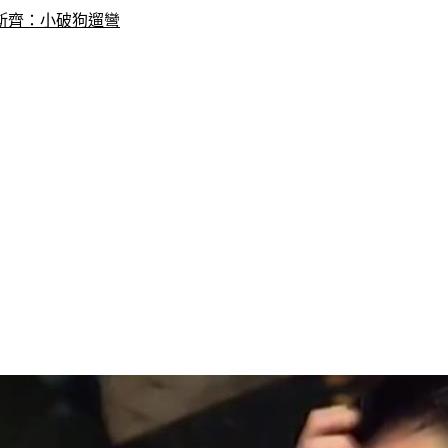
斯齊：小破狗遛彎