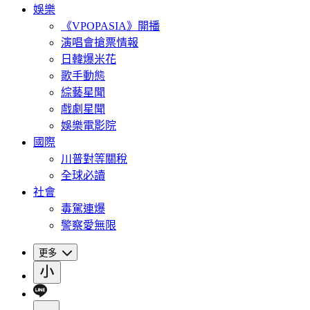
娛樂
《VPOPASIA》開播
演唱會搶票情報
日韓爆米花
歌手動態
綜藝星聞
戲劇星聞
娛樂電影院
國際
川普對等關稅
全球必讀
社會
毒駕連爆
警察愛無限
更多