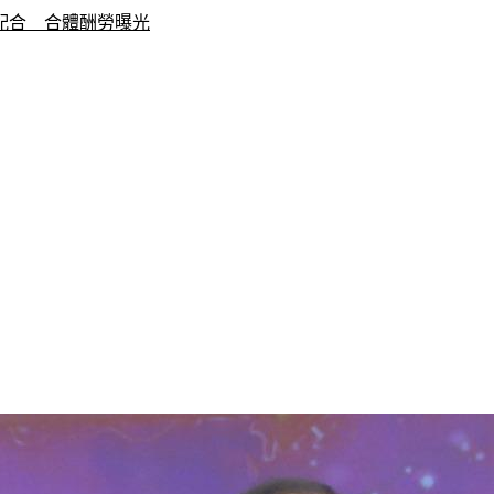
配合　合體酬勞曝光