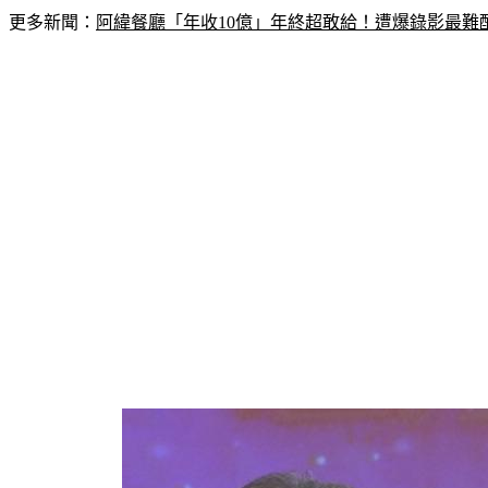
更多新聞：
阿緯餐廳「年收10億」年終超敢給！遭爆錄影最難