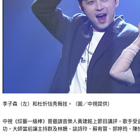
李子森（左）和杜忻恬秀舞技。（圖／中視提供）
中視《綜藝一級棒》曾邀請音樂人黃建銘上節目講評，歌手受益
功，大師當前讓主持群及林姍、談詩玲、蘇宥蓉、郭婷筠、陳