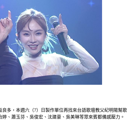
良多，本週六（7）日製作單位再找來台語歌壇教父紀明陽幫歌
怡婷、蕭玉芬、吳俊宏、沈建豪、吳美琳等眾來賓都備感壓力。