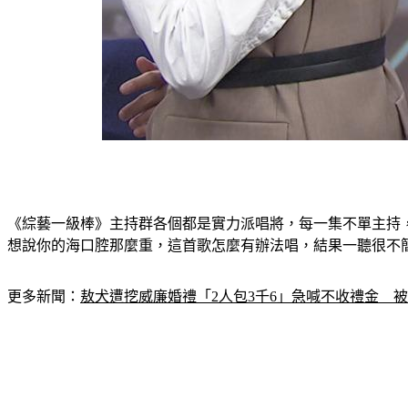
《綜藝一級棒》主持群各個都是實力派唱將，每一集不單主持
想說你的海口腔那麼重，這首歌怎麼有辦法唱，結果一聽很不
更多新聞：
敖犬遭挖威廉婚禮「2人包3千6」急喊不收禮金　