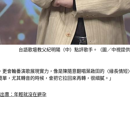
台語歌壇教父紀明陽（中）點評歌手。（圖／中視提供
，更會輪番演歌展現實力，像是陳隨意翻唱葉啟田的〈緣長情短
簡單，尤其轉音的時候，會把它拉回來再轉，很細膩。」
被出賣：年輕就沒在避孕