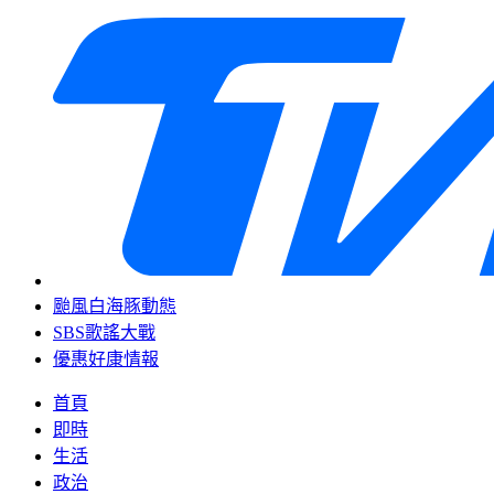
颱風白海豚動態
SBS歌謠大戰
優惠好康情報
首頁
即時
生活
政治