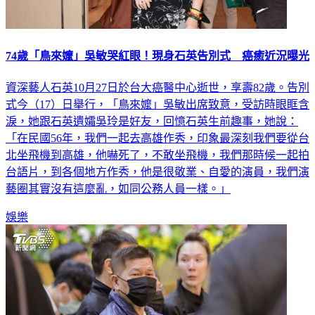
74歲「鳥來嬤」吳敏哭紅眼！現身石英告別式 癌癒近況曝光
資深藝人石英10月27日於台大癌醫中心逝世，享壽82歲。告別
式今（17）日舉行，「鳥來嬤」吳敏出席致意，受訪時眼眶含
淚，她跟石英遺孀吳玲是好友，回憶石英生前趣事，她說：
「在民國56年，我們一起去高雄作秀，印象最深刻我們要從台
北坐飛機到高雄，他嚇死了，不敢坐飛機，我們那時候一起拍
台語片，到各個地方作秀，他是很敬業、自愛的演員，我們演
藝圈其實沒有這麼亂，如同公務人員一樣。」
娛樂