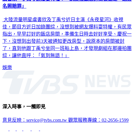
虞書欣、丁禹兮遭爆耍特權！ 網友控飯店房間被搶走「送簽
名照賠罪」
大陸流量明星虞書欣及丁禹兮近日主演《永夜星河》收視
佳，節目方近日加錄團綜，沒想到被網友爆料耍特權，有民眾
指出，早早訂好的飯店房間，準備生日時去好好享受、慶祝一
下，沒想到出發前3天被通知更改房型，說原本的房間被封
了，直到他跟丁禹兮坐同一班船上島，才發現劇組在那邊拍團
綜，讓他直呼：「氣到無語！」
娛樂
深入時事，一觸即見
意見反映：service@tvbs.com.tw
觀眾服務專線：02-2656-1599