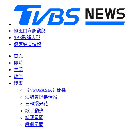
颱風白海豚動態
SBS歌謠大戰
優惠好康情報
首頁
即時
生活
政治
娛樂
《VPOPASIA》開播
演唱會搶票情報
日韓爆米花
歌手動態
綜藝星聞
戲劇星聞