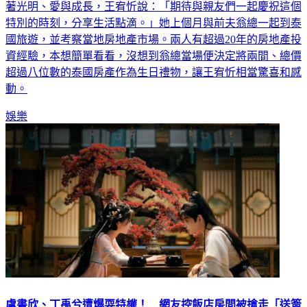
請好友一起相聚，今年生日派對以白色和粉紅色為主題，象徵
著光明、愛與成長，王宥忻說：「期待與親友們一起慶祝這個
特別的時刻，分享生活點滴。」她上個月與前夫翁總一起到泰
國旅遊，並考察當地房地產市場。兩人有超過20年的房地產投
資經驗，本想簡單看看，沒想到翁總當場便決定將兩間、總價
超過八位數的泰國房產作為生日禮物，讓王宥忻相當驚喜和感
動。
娛樂