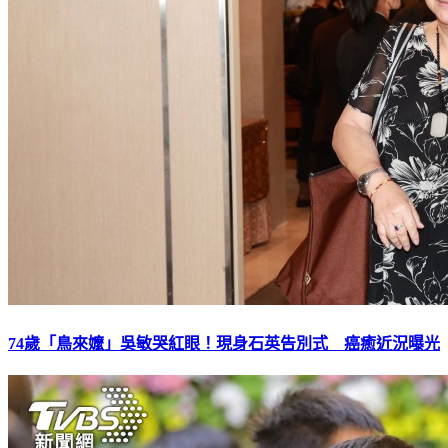
74歲「鳥來嬤」吳敏哭紅眼！現身石英告別式 癌癒近況曝光