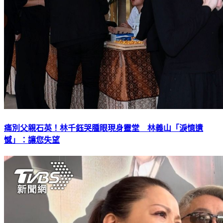
痛別父親石英！林千鈺哭腫眼現身靈堂 林義山「淚憶遺
憾」：讓您失望