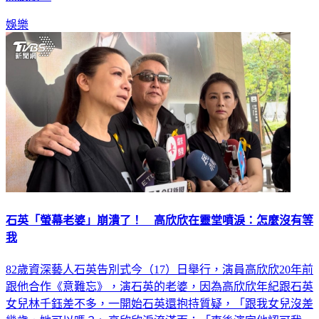
痛淚崩。
娛樂
石英「螢幕老婆」崩潰了！ 高欣欣在靈堂噴淚：怎麼沒有等
我
82歲資深藝人石英告別式今（17）日舉行，演員高欣欣20年前
跟他合作《意難忘》，演石英的老婆，因為高欣欣年紀跟石英