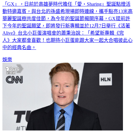
聖誕節即將到來，由鼓鼓（呂思緯）與蕭秉治組成的限定團體
「GX」，日前於高雄夢時代擔任「愛‧Sharing」聖誕點燈活
動特邀嘉賓，與台北的孫盛希現場即時連線，攜手點亮13米高
華麗聖誕樹共度佳節，為今年的聖誕節揭開序幕，GX提前許
下今年的聖誕願望，即將發行新專輯並於12月7日舉行《活著
Alive》台北小巨蛋演唱會的蕭秉治說：「希望新專輯《完
人》大家都會喜歡！也期待小巨蛋能跟大家一起大合唱彼此心
中的經典名曲。
娛樂