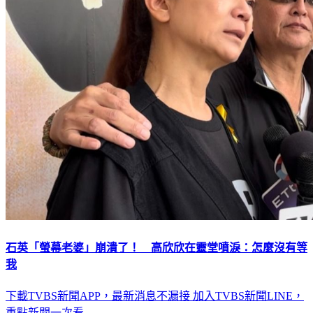
石英「螢幕老婆」崩潰了！ 高欣欣在靈堂噴淚：怎麼沒有等
我
下載TVBS新聞APP，最新消息不漏接
加入TVBS新聞LINE，