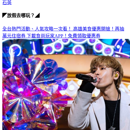
陳宇風
石英
◤放假去哪玩？◢
全台熱門活動、人氣攻略一次看！
高雄美食優惠開搶！再抽
萬元住宿券
下載食尚玩家APP！免費領取優惠券