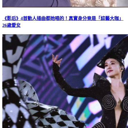
《影后》4首動人插曲都她唱的！真實身分竟是「綜藝大咖」
26歲愛女