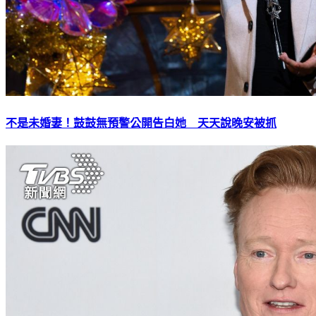
不是未婚妻！鼓鼓無預警公開告白她 天天說晚安被抓