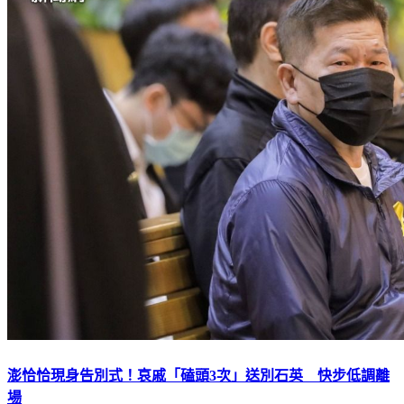
澎恰恰現身告別式！哀戚「磕頭3次」送別石英 快步低調離