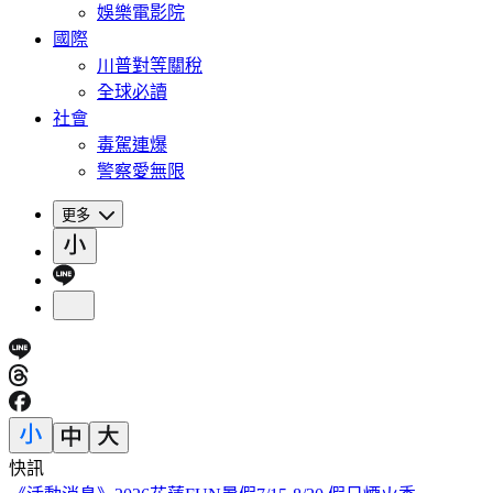
娛樂電影院
國際
川普對等關稅
全球必讀
社會
毒駕連爆
警察愛無限
更多
快訊