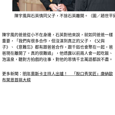
陳宇風與石英情同父子，不捨石英離開。（圖／趙世平
陳宇風的爸爸從小不在身邊，石英對他來說，就如同爸爸一樣
重要，「我們有很多合作，但沒演到真正的父子，《父與
子》、《意難忘》都有跟爸爸合作，跟千鈺也會聚在一起，爸
爸現在離開了，真的很難過」，他透露以前兩人會一起吃飯、
泡溫泉，聽對方拍戲的往事，對他的恩情千言萬語都說不盡。
更多新聞：
明年奧斯卡主持人出爐！　「脫口秀笑匠」康納歐
布萊恩首挑大樑