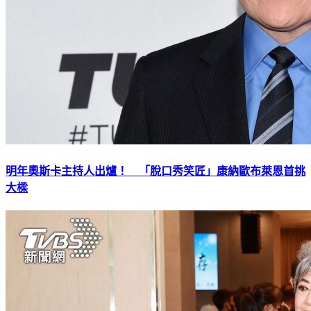
明年奧斯卡主持人出爐！ 「脫口秀笑匠」康納歐布萊恩首挑
大樑