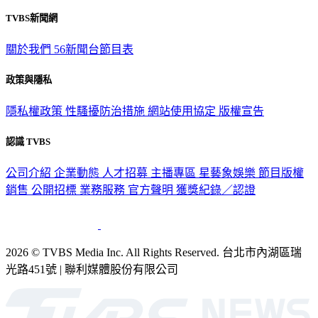
TVBS新聞網
關於我們
56新聞台節目表
政策與隱私
隱私權政策
性騷擾防治措施
網站使用協定
版權宣告
認識 TVBS
公司介紹
企業動態
人才招募
主播專區
星藝象娛樂
節目版權
銷售
公開招標
業務服務
官方聲明
獲獎紀錄／認證
2026 © TVBS Media Inc. All Rights Reserved. 台北市內湖區瑞
光路451號 | 聯利媒體股份有限公司