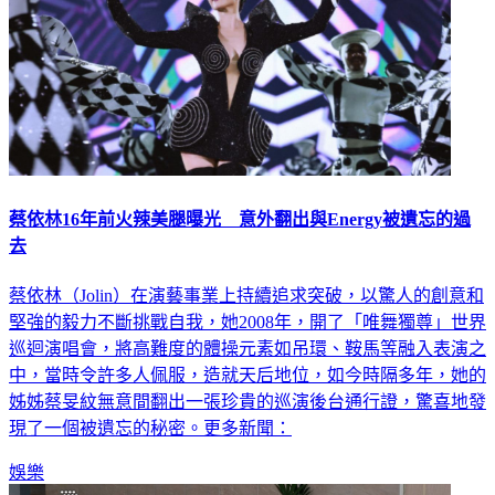
蔡依林16年前火辣美腿曝光 意外翻出與Energy被遺忘的過
去
蔡依林（Jolin）在演藝事業上持續追求突破，以驚人的創意和
堅強的毅力不斷挑戰自我，她2008年，開了「唯舞獨尊」世界
巡迴演唱會，將高難度的體操元素如吊環、鞍馬等融入表演之
中，當時令許多人佩服，造就天后地位，如今時隔多年，她的
姊姊蔡旻紋無意間翻出一張珍貴的巡演後台通行證，驚喜地發
現了一個被遺忘的秘密。更多新聞：