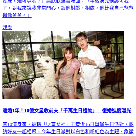
女兒林千鈺差不多，一開始石英還抱持質疑，「跟我女兒沒差
幾歲，她可以嗎？」高欣欣淚流滿面：「事後演完他認可我
了，對我來說我非常開心，跟他對戲、相處，他比我自己爸爸
還像爸爸。」
娛樂
離婚1年！10億女星收前夫「千萬生日禮物」 復婚進度曝光
有10億身家，被稱「財富女神」王宥忻16日舉辦生日派對，邀