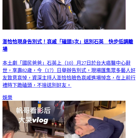
澎恰恰現身告別式！哀戚「磕頭3次」送別石英 快步低調離
場
本土劇「國民爸爸」石英上（10）月27日於台大癌醫中心辭
世，享壽82歲，今（17）日舉辦告別式，現場匯集眾多藝人好
友致意哀悼，資深主持人澎恰恰臉色哀戚進場悼念，在上前行
禮時下跪磕頭，不捨送別好友。
娛樂