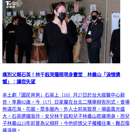
娛樂
痛別父親石英！林千鈺哭腫眼現身靈堂 林義山「淚憶遺
憾」：讓您失望
本土劇「國民爸爸」石英上（10）月27日於台大癌醫中心辭
世，享壽82歲，今（17）日家屬在台北二殯舉辦告別式，會場
佈滿花海、花圈，眾多圈內、外人士前來致意，場面風光盛
大。石英遺孀吳玲、女兒林千鈺和兒子林義山悲痛現身，而兒
子林義山23年前曾為父捐肝，今他追憶父子種種往事，難忍傷