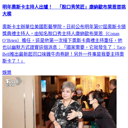
明年奧斯卡主持人出爐！ 「脫口秀笑匠」康納歐布萊恩首挑
大樑
奧斯卡主辦單位美國影藝學院，日前公布明年第97屆奧斯卡頒
獎典禮主持人，由知名脫口秀主持人康納歐布萊恩（Conan
O’Brien）擔任，這是他第一次接下奧斯卡典禮主持重任，他
也以幽默方式證實這個消息：「國家需要，它就發生了：Taco
Bell推出最新起司口味雞牛肉卷餅！另外一件事是我要主持奧
斯卡了！」
娛樂