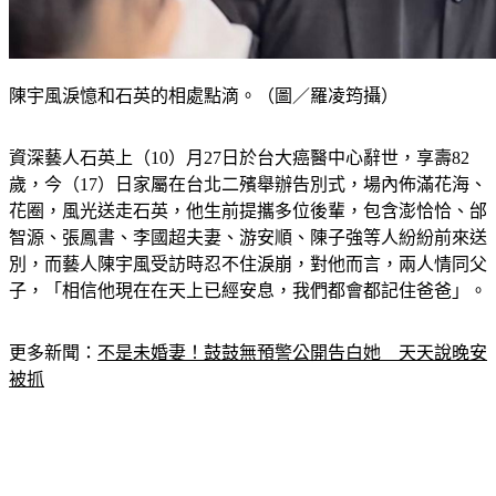
陳宇風淚憶和石英的相處點滴。（圖／羅凌筠攝）
資深藝人石英上（10）月27日於台大癌醫中心辭世，享壽82
歲，今（17）日家屬在台北二殯舉辦告別式，場內佈滿花海、
花圈，風光送走石英，他生前提攜多位後輩，包含澎恰恰、邰
智源、張鳳書、李國超夫妻、游安順、陳子強等人紛紛前來送
別，而藝人陳宇風受訪時忍不住淚崩，對他而言，兩人情同父
子，「相信他現在在天上已經安息，我們都會都記住爸爸」。
更多新聞：
不是未婚妻！鼓鼓無預警公開告白她　天天說晚安
被抓