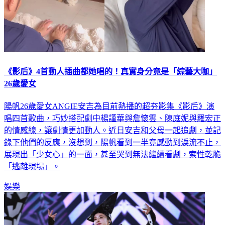
《影后》4首動人插曲都她唱的！真實身分竟是「綜藝大咖」
26歲愛女
陽帆26歲愛女ANGIE安吉為目前熱播的超夯影集《影后》演
唱四首歌曲，巧妙搭配劇中楊謹華與詹懷雲、陳庭妮與羅宏正
的情感線，讓劇情更加動人。近日安吉和父母一起追劇，並記
錄下他們的反應，沒想到，陽帆看到一半竟感動到淚流不止，
展現出「少女心」的一面，甚至哭到無法繼續看劇，索性乾脆
「逃離現場」。
娛樂