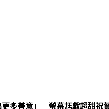
6月
出更多善意」 螢幕尪獻超甜祝