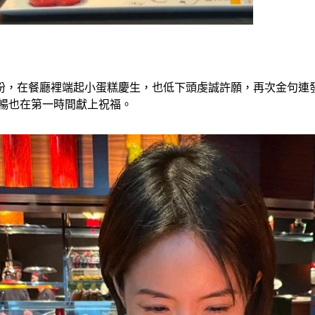
打扮，在餐廳裡端起小蛋糕慶生，也低下頭虔誠許願，再次金句
暢也在第一時間獻上祝福。