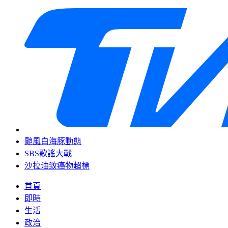
颱風白海豚動態
SBS歌謠大戰
沙拉油致癌物超標
首頁
即時
生活
政治