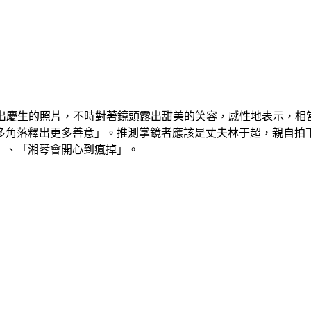
貼出慶生的照片，不時對著鏡頭露出甜美的笑容，感性地表示，相
多角落釋出更多善意」。推測掌鏡者應該是丈夫林于超，親自拍
」、「湘琴會開心到瘋掉」。