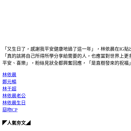
「又生日了，感謝我平安健康地過了這一年」，林依晨在IG
「真的該將自己所得所學分享給需要的人，也應當對世界上更
平安、喜樂」，粉絲見狀全都興奮回應，「是直樹發來的祝福
林依晨
鄭元暢
林于超
林依晨老公
林依晨生日
惡吻CP
◤人氣夯文◢