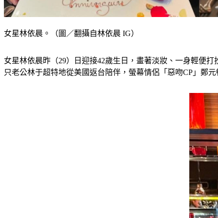
女星林依晨。（圖／翻攝自林依晨 IG）
女星林依晨昨（29）日迎接42歲生日，畫著淡妝、一身輕便
只老公林于超特地從美國返台陪伴，螢幕情侶「惡吻CP」鄭元