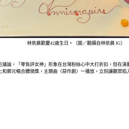
林依晨歡慶42歲生日。（圖／翻攝自林依晨 IG）
方議論，「零負評女神」形象在台灣粉絲心中大打折扣，但在演
上和鄭元暢合體頒獎，主題曲〈惡作劇〉一播放，立刻讓觀眾陷