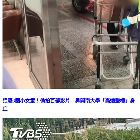
猥褻3國小女童！偷拍百部影片 男開南大學「高速墜樓」身
亡