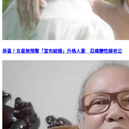
恭喜！女星無預警「宣布結婚」升格人妻 忍痛變性嫁老公