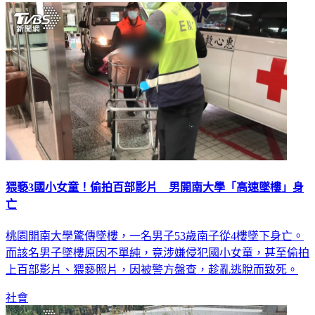
猥褻3國小女童！偷拍百部影片 男開南大學「高速墜樓」身
亡
桃園開南大學驚傳墜樓，一名男子53歲南子從4樓墜下身亡。
而該名男子墜樓原因不單純，竟涉嫌侵犯國小女童，甚至偷拍
上百部影片、猥褻照片，因被警方盤查，趁亂逃脫而致死。
社會