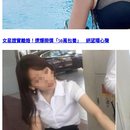
女星證實離婚！遭爆開價「50萬包養」 絕望曝心聲