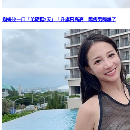
蜘蛛咬一口「弟硬挺2天」！升旗飛高高 陽痿男嗨爆了