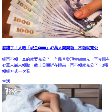
發錢了！入帳「現金6000」47萬人爽爽領 不領就充公
錢再不領，真的就要充公了！全民普發現金6000元，至今還有
47萬人尚未領取，截止日期近在眼前，再不領就充公了，3種
領錢方式一次看！
生活