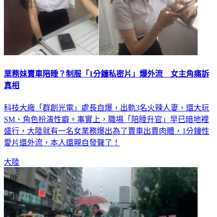
業務妹賣車陪睡？制服「1分鐘私密片」爆外流 女主角痛訴
真相
科技大廠「群創光電」處長自爆，出軌3名火辣人妻，還大玩
SM、角色扮演性癖。事實上，職場「陪睡升官」早已暗地裡
盛行，大陸就有一名女業務爆出為了賣車出賣肉體，1分鐘性
愛片還外流，本人還親自發聲了！
大陸