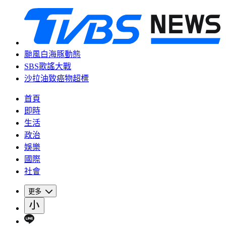
颱風白海豚動態
SBS歌謠大戰
沙拉油致癌物超標
首頁
即時
生活
政治
娛樂
國際
社會
更多