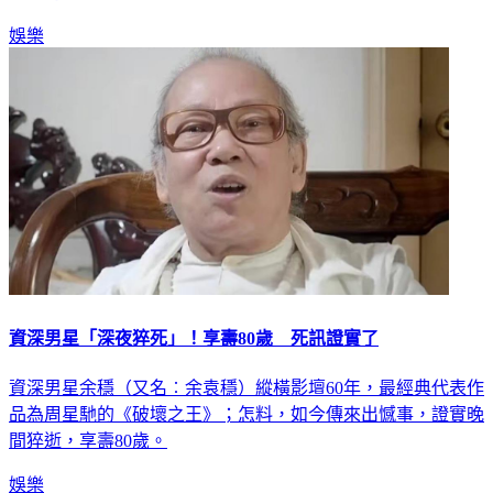
娛樂
資深男星「深夜猝死」！享壽80歲 死訊證實了
資深男星余穩（又名︰余袁穩）縱橫影壇60年，最經典代表作
品為周星馳的《破壞之王》；怎料，如今傳來出憾事，證實晚
間猝逝，享壽80歲。
娛樂