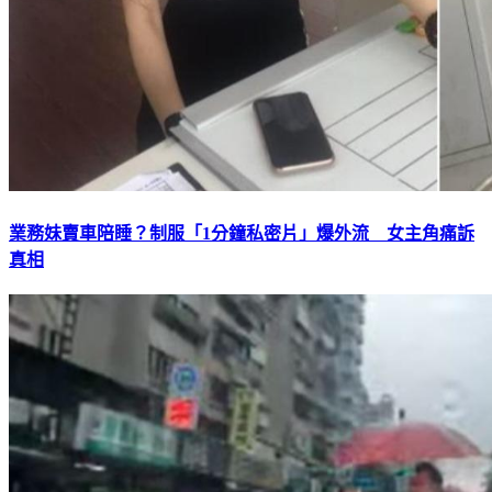
業務妹賣車陪睡？制服「1分鐘私密片」爆外流 女主角痛訴
真相