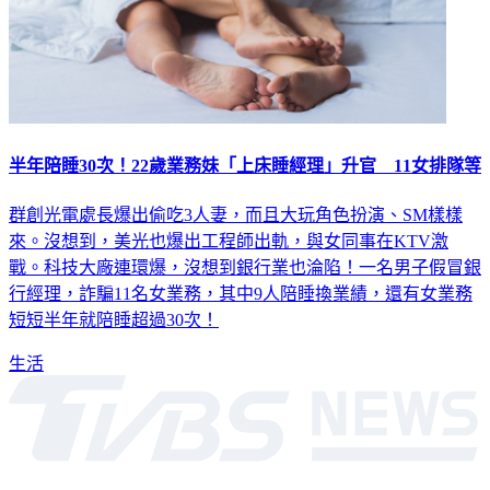
半年陪睡30次！22歲業務妹「上床睡經理」升官 11女排隊等
群創光電處長爆出偷吃3人妻，而且大玩角色扮演、SM樣樣
來。沒想到，美光也爆出工程師出軌，與女同事在KTV激
戰。科技大廠連環爆，沒想到銀行業也淪陷！一名男子假冒銀
行經理，詐騙11名女業務，其中9人陪睡換業績，還有女業務
短短半年就陪睡超過30次！
生活
深入時事，一觸即見