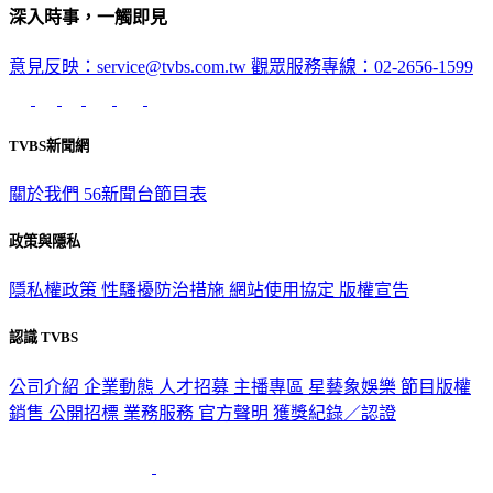
意見反映：service@tvbs.com.tw
觀眾服務專線：02-2656-1599
TVBS新聞網
關於我們
56新聞台節目表
政策與隱私
隱私權政策
性騷擾防治措施
網站使用協定
版權宣告
認識 TVBS
公司介紹
企業動態
人才招募
主播專區
星藝象娛樂
節目版權
銷售
公開招標
業務服務
官方聲明
獲獎紀錄／認證
2026 © TVBS Media Inc. All Rights Reserved. 台北市內湖區瑞