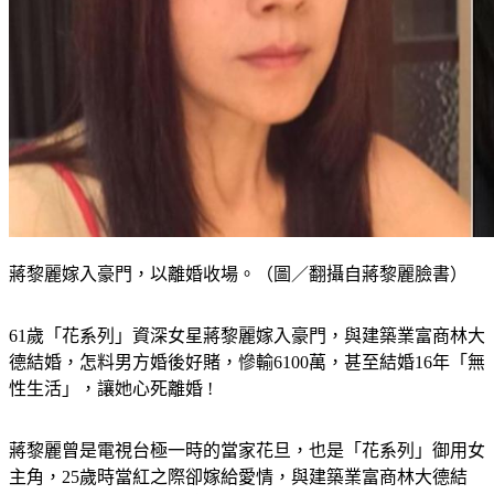
蔣黎麗嫁入豪門，以離婚收場。（圖／翻攝自蔣黎麗臉書）
61歲「花系列」資深女星蔣黎麗嫁入豪門，與建築業富商林大
德結婚，怎料男方婚後好賭，慘輸6100萬，甚至結婚16年「無
性生活」，讓她心死離婚 !
蔣黎麗曾是電視台極一時的當家花旦，也是「花系列」御用女
主角，25歲時當紅之際卻嫁給愛情，與建築業富商林大德結
婚，原本幸福到來，卻讓她徹底看透婚姻。