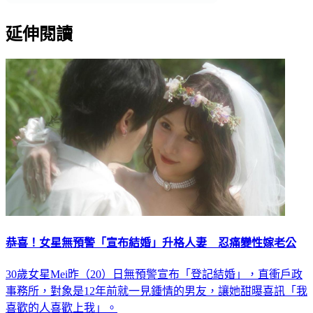
延伸閱讀
恭喜！女星無預警「宣布結婚」升格人妻 忍痛變性嫁老公
30歲女星Mei昨（20）日無預警宣布「登記結婚」，直衝戶政
事務所，對象是12年前就一見鍾情的男友，讓她甜曝喜訊「我
喜歡的人喜歡上我」。