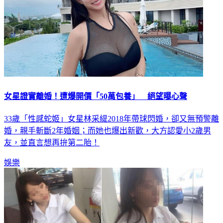
女星證實離婚！遭爆開價「50萬包養」 絕望曝心聲
33歲「性感蛇姬」女星林采緹2018年帶球閃婚，卻又無預警離
婚，親手斬斷2年婚姻；而她也爆出新歡，大方認愛小2歲男
友，並直言想再拚第二胎！
娛樂