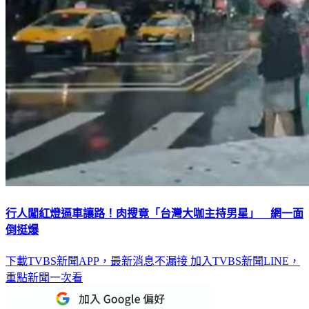
行人闖紅燈逼車讓路！肉搜竟「台灣大咖主持男星」 網一面
倒挺爆
下載TVBS新聞APP，最新消息不漏接
加入TVBS新聞LINE，
重點新聞一次看