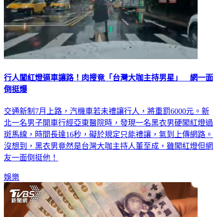
行人闖紅燈逼車讓路！肉搜竟「台灣大咖主持男星」 網一面
倒挺爆
交通新制7月上路，汽機車若未禮讓行人，將重罰6000元。新
北一名男子開車行經亞東醫院時，發現一名黑衣男硬闖紅燈過
斑馬線，時間長達16秒，礙於規定只能禮讓，氣到上傳網路。
沒想到，黑衣男竟然是台灣大咖主持人董至成，雖闖紅燈但網
友一面倒挺他！
娛樂