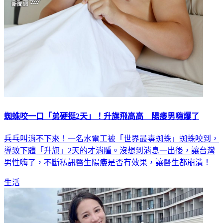
蜘蛛咬一口「弟硬挺2天」！升旗飛高高 陽痿男嗨爆了
兵乓叫消不下來！一名水電工被「世界最毒蜘蛛」蜘蛛咬到，
導致下體「升旗」2天的才消腫。沒想到消息一出後，讓台灣
男性嗨了，不斷私訊醫生陽痿是否有效果，讓醫生都崩潰！
生活