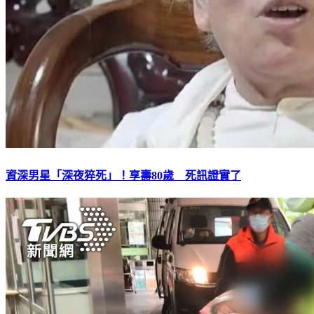
資深男星「深夜猝死」！享壽80歲 死訊證實了