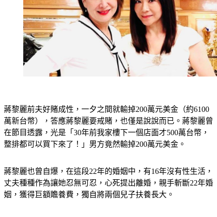
蔣黎麗前夫好賭成性，一夕之間就輸掉200萬元美金（約6100
萬新台幣），答應蔣黎麗要戒賭，也僅是說說而已。蔣黎麗曾
在節目透露，光是「30年前我家樓下一個店面才500萬台幣，
整排都可以買下來了！」男方竟然輸掉200萬元美金。
蔣黎麗也曾自爆，在這段22年的婚姻中，有16年沒有性生活，
丈夫種種作為讓她忍無可忍，心死提出離婚，親手斬斷22年婚
姻，獲得巨額贍養費，獨自將兩個兒子扶養長大。