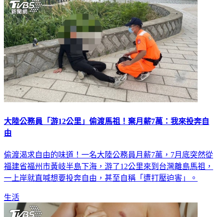
大陸公務員「游12公里」偷渡馬祖！棄月薪7萬：我來投奔自
由
偷渡渴求自由的味道！一名大陸公務員月薪7萬，7月底突然從
福建省福州市黃岐半島下海，游了12公里來到台灣離島馬祖，
一上岸就直喊想要投奔自由，甚至自稱「遭打壓迫害」。
生活