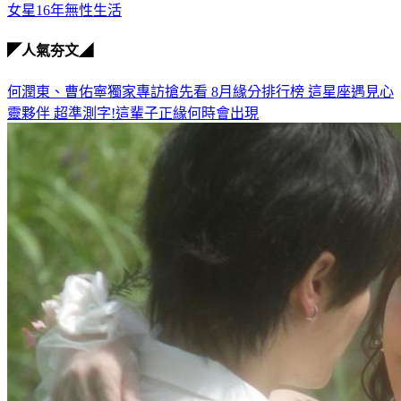
◤人氣夯文◢
何潤東、曹佑寧獨家專訪搶先看
8月緣分排行榜 這星座遇見心
靈夥伴
超準測字!這輩子正緣何時會出現