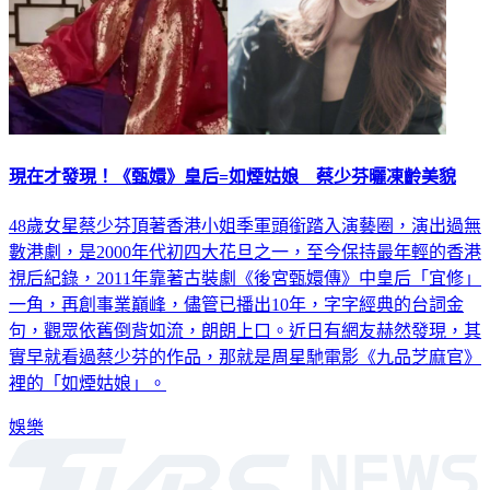
現在才發現！《甄嬛》皇后=如煙姑娘 蔡少芬曬凍齡美貌
48歲女星蔡少芬頂著香港小姐季軍頭銜踏入演藝圈，演出過無
數港劇，是2000年代初四大花旦之一，至今保持最年輕的香港
視后紀錄，2011年靠著古裝劇《後宮甄嬛傳》中皇后「宜修」
一角，再創事業巔峰，儘管已播出10年，字字經典的台詞金
句，觀眾依舊倒背如流，朗朗上口。近日有網友赫然發現，其
實早就看過蔡少芬的作品，那就是周星馳電影《九品芝麻官》
裡的「如煙姑娘」。
娛樂