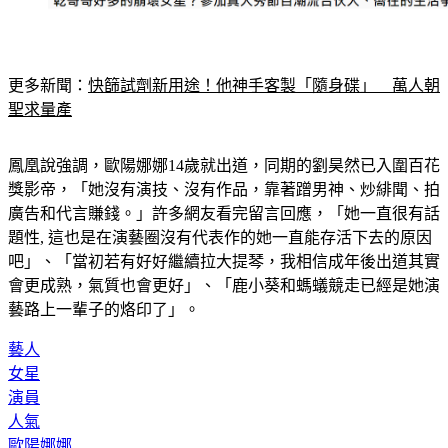
更多新聞：
快篩試劑新用途！他神手客製「隨身碟」　萬人朝
聖求量產
鳳凰說強調，歐陽娜娜14歲就出道，同期的劉昊然已入圍百花
獎影帝，「她沒有演技、沒有作品，靠著蹭男神、炒緋聞、拍
廣告和代言賺錢。」許多網友看完留言回應，「她一直很有話
題性, 這也是在演藝圈沒有代表作的她一直能存活下去的原因
吧」、「當初若有好好繼續拉大提琴，我相信成年後出道其實
會更成熟，氣質也會更好」、「鹿小葵和螞蟻競走已經是她演
藝路上一輩子的烙印了」。
藝人
女星
演員
人氣
歐陽娜娜
鳳凰說