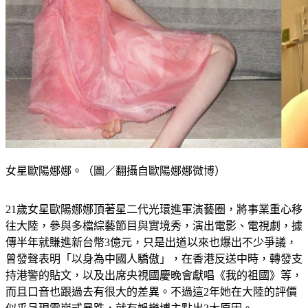
女星歐陽娜娜。（圖／翻攝自歐陽娜娜微博）
21歲女星歐陽娜娜頂著星二代光環進軍演藝圈，將事業重心移
往大陸，參與多檔綜藝節目與實境秀，演出電影、電視劇，據
傳半年就賺進新台幣3億元，只是出道以來也爆出不少爭議，
曾發聲表明「以身為中國人驕傲」，在香港反送中時，轉發支
持港警的貼文，以及出席央視國慶晚會獻唱《我的祖國》等，
而且口音也跟過去有很大的差異。不過這2年她在大陸的評價
似乎呈現雪崩式暴跌，就有娛樂博主點出3大原因。