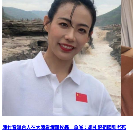
陳竹音曝台人在大陸看病難挨轟 急喊：想扎根祖國到老死