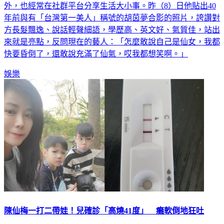
年前與有「台灣第一美人」稱號的胡茵夢合影的照片，誇讚對
方長髮飄逸、說話輕聲細語，學歷高、英文好、氣質佳，站出
來就是亮點，反問現在的藝人：「怎麼敢說自己是仙女，我都
快要昏倒了，還敢說充滿了仙氣，哎我都想笑啊。」
娛樂
陳仙梅一打二帶娃！兒確診「高燒41度」 癱軟倒地狂吐
46歲女星陳仙梅2014年與攝影師老公「印地安」結婚，生下2