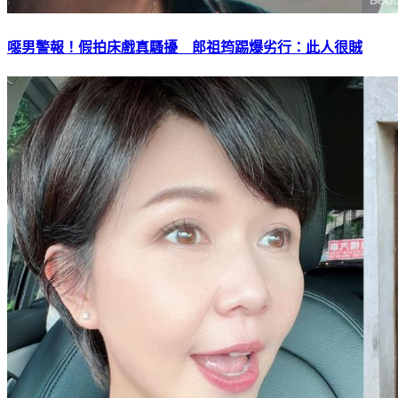
噁男警報！假拍床戲真騷擾 郎祖筠踢爆劣行：此人很賊