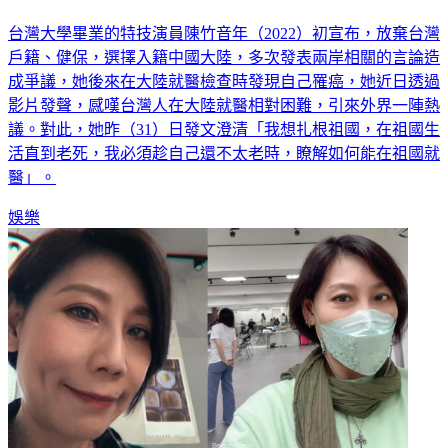
台灣大學畢業的特技演員陳竹音年（2022）初宣布，放棄台灣
戶籍、健保，選擇入籍中國大陸，多次發表兩岸相關的言論造
成爭議，她後來在大陸就醫檢查時發現自己罹癌，她近日透過
影片發聲，感嘆台灣人在大陸就醫相對困難，引來外界一陣熱
議。對此，她昨（31）日發文澄清「我想扎根祖國，在祖國生
活直到老死，我必須趁自己還不太老時，瞭解如何能在祖國就
醫」。
娛樂