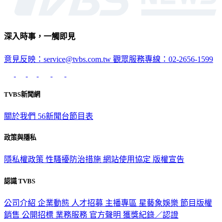
深入時事，一觸即見
意見反映：service@tvbs.com.tw
觀眾服務專線：02-2656-1599
TVBS新聞網
關於我們
56新聞台節目表
政策與隱私
隱私權政策
性騷擾防治措施
網站使用協定
版權宣告
認識 TVBS
公司介紹
企業動態
人才招募
主播專區
星藝象娛樂
節目版權
銷售
公開招標
業務服務
官方聲明
獲獎紀錄／認證