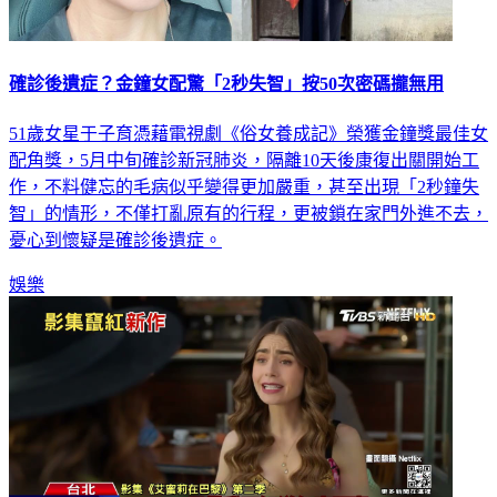
確診後遺症？金鐘女配驚「2秒失智」按50次密碼攏無用
51歲女星于子育憑藉電視劇《俗女養成記》榮獲金鐘獎最佳女
配角獎，5月中旬確診新冠肺炎，隔離10天後康復出關開始工
作，不料健忘的毛病似乎變得更加嚴重，甚至出現「2秒鐘失
智」的情形，不僅打亂原有的行程，更被鎖在家門外進不去，
憂心到懷疑是確診後遺症。
娛樂