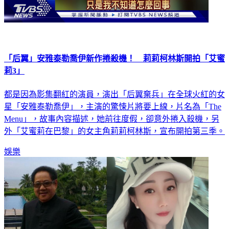
「后翼」安雅泰勒喬伊新作捲殺機！ 莉莉柯林斯開拍「艾蜜
莉3」
都是因為影集翻紅的演員，演出「后翼棄兵」在全球火紅的女
星「安雅泰勒喬伊」，主演的驚悚片將要上線，片名為「The
Menu」，故事內容描述，她前往度假，卻意外捲入殺機，另
外「艾蜜莉在巴黎」的女主角莉莉柯林斯，宣布開拍第三季。
娛樂