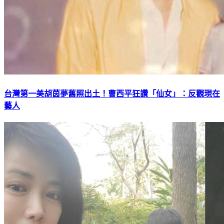
台灣第一美胡茵夢舊照出土！曹西平狂讚「仙女」：反觀現在
藝人