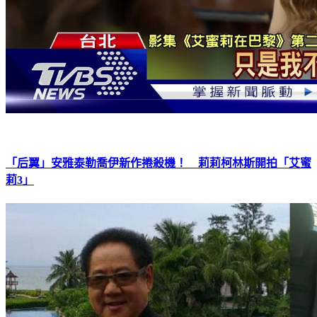
「后翼」安雅泰勒喬伊新作捲殺機！ 莉莉柯林斯開拍「艾蜜
莉3」