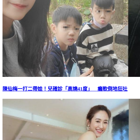
陳仙梅一打二帶娃！兒確診「高燒41度」 癱軟倒地狂吐