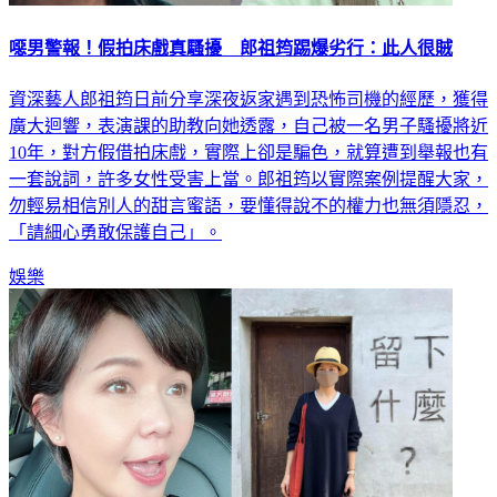
噁男警報！假拍床戲真騷擾 郎祖筠踢爆劣行：此人很賊
資深藝人郎祖筠日前分享深夜返家遇到恐怖司機的經歷，獲得
廣大迴響，表演課的助教向她透露，自己被一名男子騷擾將近
10年，對方假借拍床戲，實際上卻是騙色，就算遭到舉報也有
一套說詞，許多女性受害上當。郎祖筠以實際案例提醒大家，
勿輕易相信別人的甜言蜜語，要懂得說不的權力也無須隱忍，
「請細心勇敢保護自己」。
娛樂