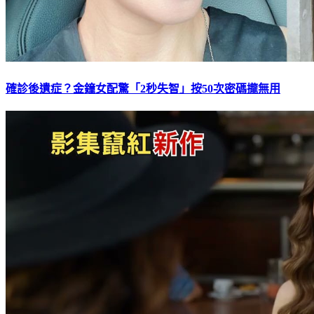
確診後遺症？金鐘女配驚「2秒失智」按50次密碼攏無用