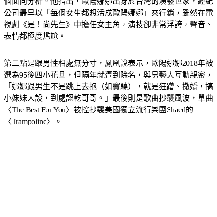
公司最早以「每個女生都想活成歐陽娜娜」來行銷，雖然在電
視劇《是！尚先生》中擔任女主角，演技卻非常浮誇，聲音、
表情都極度尷尬。
第二點是跟男性相處無分寸，鳳凰說表示，歐陽娜娜2018年被
選為95後四小花旦，但隔年就遭到除名，與男藝人互動親密，
「娜娜跟男生不是跳上去抱（如竇驍），就是狂蹭、撒嬌，搞
小妹妹人設，到處認乾哥哥。」最後則是歌曲抄襲風波，單曲
〈The Best For You〉被控抄襲美國獨立流行樂團Shaed的
〈Trampoline〉。