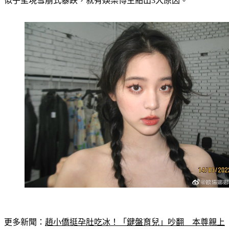
更多新聞：
趙小僑挺孕肚吃冰！「鍵盤育兒」吵翻　本尊親上
火線解釋