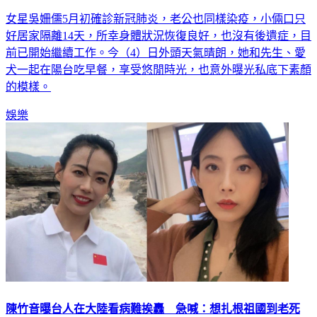
女星吳姍儒5月初確診新冠肺炎，老公也同樣染疫，小倆口只
好居家隔離14天，所幸身體狀況恢復良好，也沒有後遺症，目
前已開始繼續工作。今（4）日外頭天氣晴朗，她和先生、愛
犬一起在陽台吃早餐，享受悠閒時光，也意外曝光私底下素顏
的模樣。
娛樂
陳竹音曝台人在大陸看病難挨轟 急喊：想扎根祖國到老死