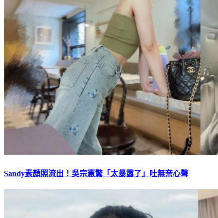
Sandy素顏照流出！吳宗憲驚「太暴露了」吐無奈心聲