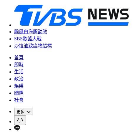
颱風白海豚動態
SBS歌謠大戰
沙拉油致癌物超標
首頁
即時
生活
政治
娛樂
國際
社會
更多