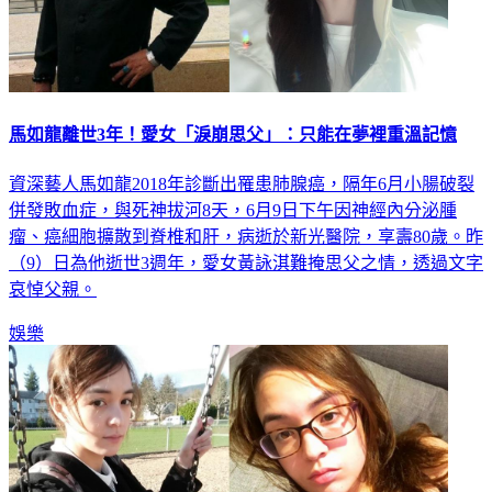
馬如龍離世3年！愛女「淚崩思父」：只能在夢裡重溫記憶
資深藝人馬如龍2018年診斷出罹患肺腺癌，隔年6月小腸破裂
併發敗血症，與死神拔河8天，6月9日下午因神經內分泌腫
瘤、癌細胞擴散到脊椎和肝，病逝於新光醫院，享壽80歲。昨
（9）日為他逝世3週年，愛女黃詠淇難掩思父之情，透過文字
哀悼父親。
娛樂