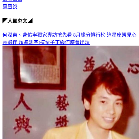
◤人氣夯文◢
何潤東、曹佑寧獨家專訪搶先看
8月緣分排行榜 這星座遇見心
靈夥伴
超準測字!這輩子正緣何時會出現