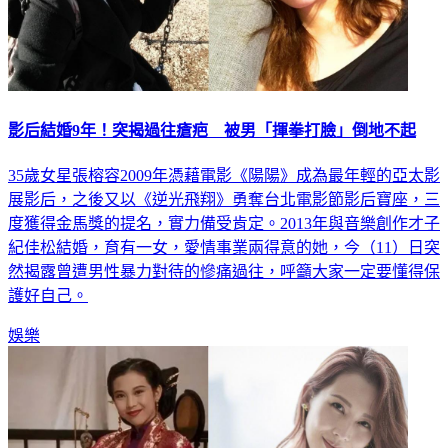
影后結婚9年！突揭過往瘡疤 被男「揮拳打臉」倒地不起
35歲女星張榕容2009年憑藉電影《陽陽》成為最年輕的亞太影
展影后，之後又以《逆光飛翔》勇奪台北電影節影后寶座，三
度獲得金馬獎的提名，實力備受肯定。2013年與音樂創作才子
紀佳松結婚，育有一女，愛情事業兩得意的她，今（11）日突
然揭露曾遭男性暴力對待的慘痛過往，呼籲大家一定要懂得保
護好自己。
娛樂