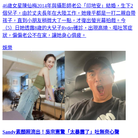
個兒子，由於丈夫長年在大陸工作，她幾乎都是一打二親自帶
孩子，直到小朋友稍微大了一點，才復出螢光幕拍戲。今
（5）日她透露8歲的大兒子Ryder確診，出現高燒、嘔吐等症
狀，偏偏老公不在家，讓她身心俱疲。
娛樂
Sandy素顏照流出！吳宗憲驚「太暴露了」吐無奈心聲