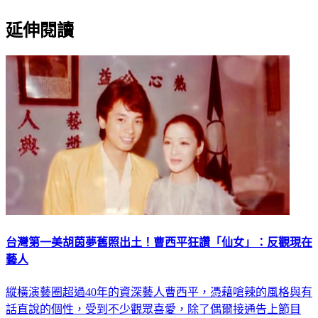
延伸閱讀
台灣第一美胡茵夢舊照出土！曹西平狂讚「仙女」：反觀現在
藝人
縱橫演藝圈超過40年的資深藝人曹西平，憑藉嗆辣的風格與有
話直說的個性，受到不少觀眾喜愛，除了偶爾接通告上節目
外，也經常在社群平台分享生活大小事。昨（8）日他貼出40