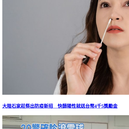
大陸石家莊祭出防疫新招 快篩陽性就送台幣4千5獎勵金