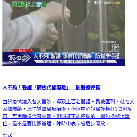
人不夠！醫護「篩檢代替隔離」 防醫療停擺
由於疫情燒入各大醫院，導致上百名醫護人員被匡列，就怕大
家都隔離，恐怕導致醫療癱瘓，指揮中心說醫護若打完3劑疫
苗，可用篩檢代替隔離。但同樣不能停擺的，還包括警消單
位，是不是要比照辦理，陳時中表示會逐步開放。
生活