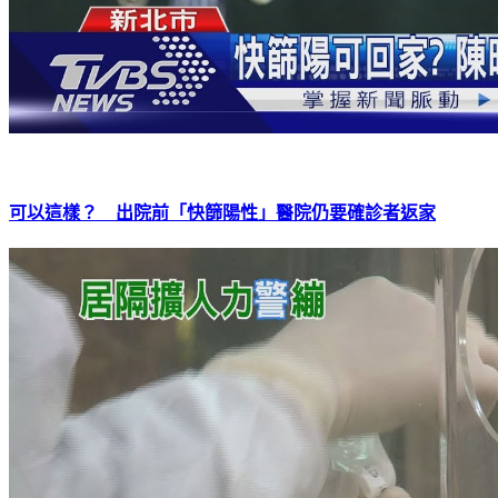
可以這樣？ 出院前「快篩陽性」醫院仍要確診者返家