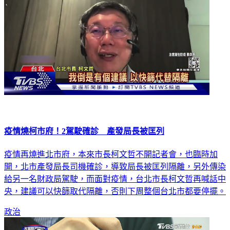
疫情燒柯市府！2駕駛確診 產發局長被匡列
疫情再燒進北市府，本來市長柯文哲不開記者會，也臨時加
開，北市產發局長司機確診，導致局長被匡列隔離，另外傳染
給另一名財政局駕駛，而面對疫情，台北市長柯文哲再喊話中
央，建議可以快篩取代隔離，否則下周整個台北市都要停擺。
政治