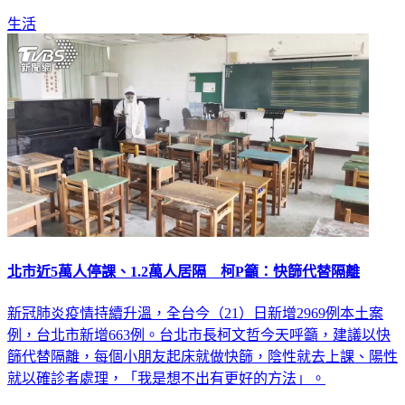
生活
北市近5萬人停課、1.2萬人居隔 柯P籲：快篩代替隔離
新冠肺炎疫情持續升溫，全台今（21）日新增2969例本土案
例，台北市新增663例。台北市長柯文哲今天呼籲，建議以快
篩代替隔離，每個小朋友起床就做快篩，陰性就去上課、陽性
就以確診者處理，「我是想不出有更好的方法」。
政治