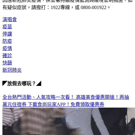
有疑似症狀，請撥打：1922專線，或 0800-001922。
演唱會
疫苗
停課
防疫
疫情
確診
快篩
新冠肺炎
◤放假去哪玩？◢
全台熱門活動、人氣攻略一次看！
高雄美食優惠開搶！再抽
萬元住宿券
下載食尚玩家APP！免費領取優惠券