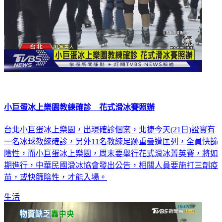
小巨蛋冰上樂園教練確診 花式滑冰賽照辦
台北小巨蛋冰上樂園，出現確診個案，北捷今天(21日)證實有
一名冰球教練確診，另外11名教練足跡重疊遭匡列，全員快篩
陰性，而小巨蛋冰上樂園，周末要舉行花式滑冰菁英賽，將如
期進行，中華民國滑冰協會發出公告，相關人員要施打三劑疫
苗，或快篩陰性，才能入場。
生活