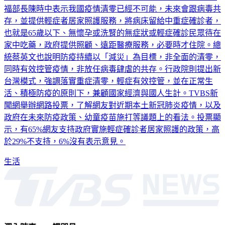
存，並提供輕症者居家照護服務，將病床留給中重症確診者，
也就是65歲以下、無懷孕或洗腎的無症狀或輕症確診民眾待在
家中吃藥，政府提供照顧、遠距醫療服務，必要時才住院。總
統蔡英文也說明防疫持續以「減災」為目標，非全面的清零，
同時有效控管疫情，非放任病毒肆虐的共存。行政院則提出新
台灣模式，強調落實重症清零，輕症有效控管，並在正常生
活、積極防疫的原則下，兼顧國家經濟與國人生計。TVBS新
聞網舉辦網路投票，了解網友對近期本土新冠肺炎疫情，以及
政府在未來防疫政策、幼童疫苗施打等議題上的看法。投票顯
示，有65%網友支持政府實施輕症確診者居家照護的政策，高
於29%不支持，6%沒有表示意見。
生活
深入時事，一觸即見