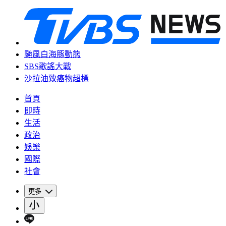
颱風白海豚動態
SBS歌謠大戰
沙拉油致癌物超標
首頁
即時
生活
政治
娛樂
國際
社會
更多