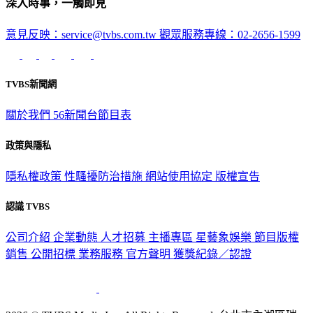
意見反映：service@tvbs.com.tw
觀眾服務專線：02-2656-1599
TVBS新聞網
關於我們
56新聞台節目表
政策與隱私
隱私權政策
性騷擾防治措施
網站使用協定
版權宣告
認識 TVBS
公司介紹
企業動態
人才招募
主播專區
星藝象娛樂
節目版權
銷售
公開招標
業務服務
官方聲明
獲獎紀錄／認證
2026 © TVBS Media Inc. All Rights Reserved. 台北市內湖區瑞