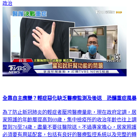
全靠自主應變？輕症惡化缺乏醫療監測及後送 恐釀重症風暴
為了防止新冠肺炎的輕症者壓垮醫療量能，現在政府定調，居
家照護的年齡層提高到69歲，集中檢疫所的收治年齡也往上調
整到70至74歲，盡量不要往醫院送。不過專家擔心，居家照護
必須要有周延配套，包括有良好的醫療監控系統以及完整的轉
診後送機制，才能防止輕症轉為中重症，搶救不及造成院外猝