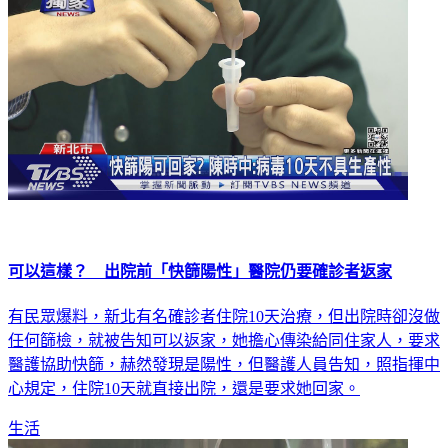
可以這樣？ 出院前「快篩陽性」醫院仍要確診者返家
有民眾爆料，新北有名確診者住院10天治療，但出院時卻沒做
任何篩檢，就被告知可以返家，她擔心傳染給同住家人，要求
醫護協助快篩，赫然發現是陽性，但醫護人員告知，照指揮中
心規定，住院10天就直接出院，還是要求她回家。
生活