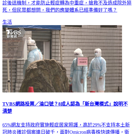
死，但民眾都想問，我們的應變體系已經準備好了嗎？
生活
TVBS網路投票／淪口號？8成人認為「新台灣模式」說明不
清楚
65%網友支持政府實施輕症居家照護，高於29%不支持本土新
冠肺炎確診個案連日破千，面對Omicron病毒株快速傳播，衛
福部長陳時中表示我國疫情清零已經不可能，未來會跟病毒共