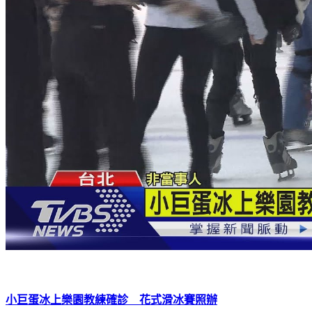
小巨蛋冰上樂園教練確診 花式滑冰賽照辦