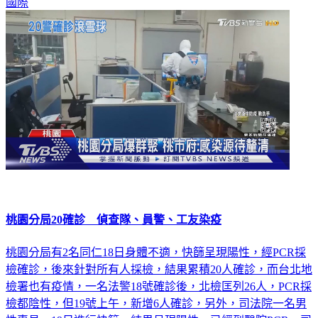
桃園分局20確診 偵查隊、員警、工友染疫
桃園分局有2名同仁18日身體不適，快篩呈現陽性，經PCR採
檢確診，後來針對所有人採檢，結果累積20人確診，而台北地
檢署也有疫情，一名法警18號確診後，北檢匡列26人，PCR採
檢都陰性，但19號上午，新增6人確診，另外，司法院一名男
性專員，19日進行快篩，結果呈現陽性，已經到醫院PCR，司