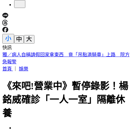
快訊
白海豚明逼近家門！「豪雨熱區」曝光 東部高溫36度
首頁
｜
娛樂
《來吧!營業中》暫停錄影！楊
銘威確診「一人一室」隔離休
養
發佈時間：2022.04.21 17:56