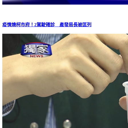
疫情燒柯市府！2駕駛確診 產發局長被匡列