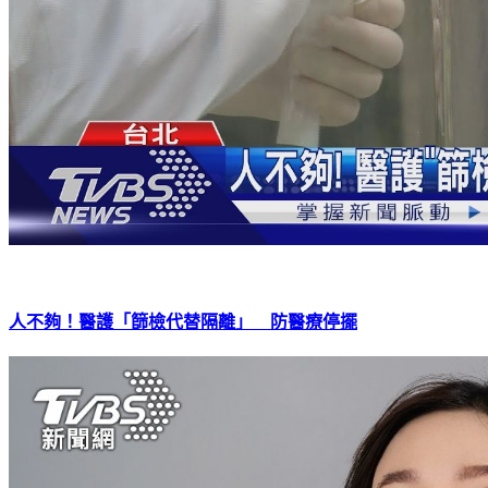
人不夠！醫護「篩檢代替隔離」 防醫療停擺