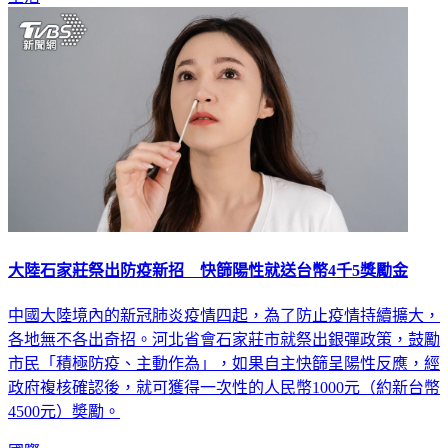
大陸石家莊祭出防疫新招 快篩陽性就送台幣4千5獎勵金
中國大陸境內的新冠肺炎疫情四起，為了防止疫情持續擴大，
各地無不各出奇招。河北省會石家莊市就祭出銀彈政策，鼓勵
市民「積極防疫、主動作為」，如果自主快篩呈陽性反應，經
政府複核確認後，就可獲得一次性的人民幣1000元（約新台幣
4500元）奬勵。
國際