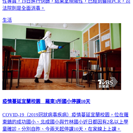
法院則是全面消毒。
生活
疫情蔓延宜蘭校園 羅東3所國小停課10天
COVID-19（2019冠狀病毒疾病）疫情蔓延宜蘭校園，位在羅
東鎮的成功國小、北成國小與竹林國小近日都因有2名以上學
童確診，分別自昨、今兩天起停課10天，在家線上上課。