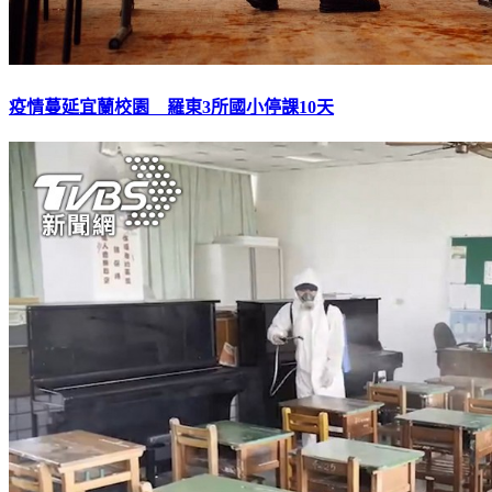
疫情蔓延宜蘭校園 羅東3所國小停課10天