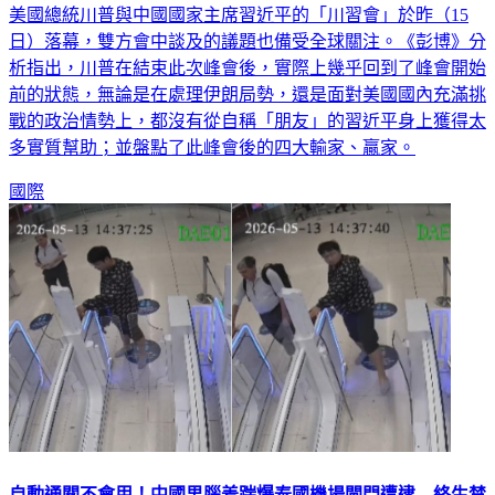
美國總統川普與中國國家主席習近平的「川習會」於昨（15
日）落幕，雙方會中談及的議題也備受全球關注。《彭博》分
析指出，川普在結束此次峰會後，實際上幾乎回到了峰會開始
前的狀態，無論是在處理伊朗局勢，還是面對美國國內充滿挑
戰的政治情勢上，都沒有從自稱「朋友」的習近平身上獲得太
多實質幫助；並盤點了此峰會後的四大輸家、贏家。
國際