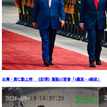
台灣、黃仁勳上榜 《彭博》盤點川習會「4贏家、4輸家」