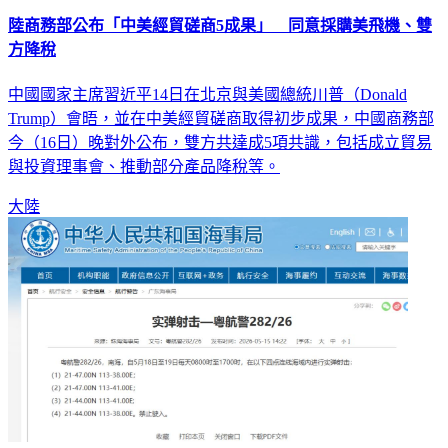
陸商務部公布「中美經貿磋商5成果」 同意採購美飛機、雙
方降稅
中國國家主席習近平14日在北京與美國總統川普（Donald
Trump）會晤，並在中美經貿磋商取得初步成果，中國商務部
今（16日）晚對外公布，雙方共達成5項共識，包括成立貿易
與投資理事會、推動部分產品降稅等。
大陸