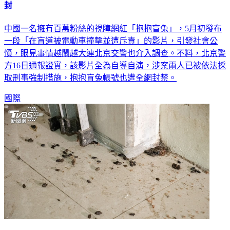
陸視障網紅「被電動車撞」引公憤！警揭發擺拍 百萬帳號遭
封
中國一名擁有百萬粉絲的視障網紅「抱抱盲兔」，5月初發布
一段「在盲道被電動車撞擊並遭斥責」的影片，引發社會公
憤，眼見事情越鬧越大連北京交警也介入調查。不料，北京警
方16日通報證實，該影片全為自導自演，涉案兩人已被依法採
取刑事強制措施，抱抱盲兔帳號也遭全網封禁。
國際