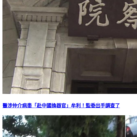
醫涉仲介病患「赴中國換器官」牟利！監委出手調查了