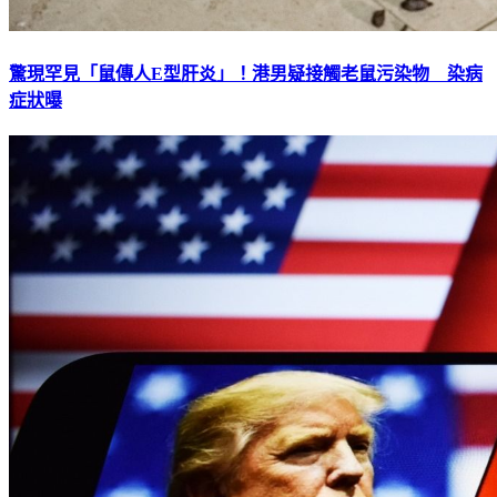
驚現罕見「鼠傳人E型肝炎」！港男疑接觸老鼠污染物 染病
症狀曝