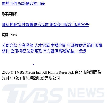
關於我們
56新聞台節目表
政策與隱私
隱私權政策
性騷擾防治措施
網站使用協定
版權宣告
認識 TVBS
公司介紹
企業動態
人才招募
主播專區
星藝象娛樂
節目版權
銷售
公開招標
業務服務
官方聲明
獲獎紀錄／認證
2026 © TVBS Media Inc. All Rights Reserved. 台北市內湖區瑞
光路451號 | 聯利媒體股份有限公司