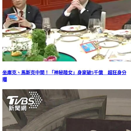
坐庫克、馬斯克中間！「神秘陸女」身家破5千億 超狂身分
曝