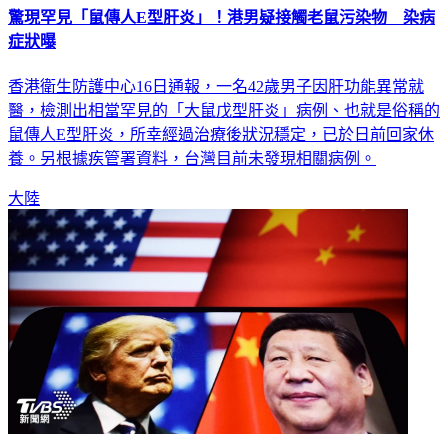
驚現罕見「鼠傳人E型肝炎」！港男疑接觸老鼠污染物 染病
症狀曝
香港衛生防護中心16日通報，一名42歲男子因肝功能異常就
醫，檢測出相當罕見的「大鼠戊型肝炎」病例、也就是俗稱的
鼠傳人E型肝炎，所幸經過治療後狀況穩定，已於日前回家休
養。另根據疾管署資料，台灣目前未發現相關病例。
大陸