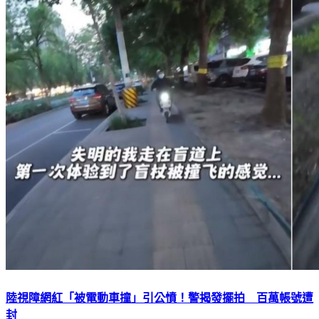
陸視障網紅「被電動車撞」引公憤！警揭發擺拍 百萬帳號遭