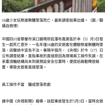
16歲少女玩懸崖鞦韆墜落而亡，最新調查結果出爐。（圖／翻
攝自微博）
中國四川省華鎣市溪口鎮瑪琉岩瀑布風景區於本（5）月3日發
生一起死亡意外，一名年僅16歲的女遊客在體驗懸崖鞦韆時墜
落，送醫途中宣告不治。事隔半個月，《央視》於今（17）日
公布調查結果，直指事故的直接原因為現場員工操作失誤，在
承重滑輪結構尚未到達預設安全位置時，便提前啟動釋放裝
置，導致女遊客直接墜落。
員工操作不當 釀成墜落悲劇