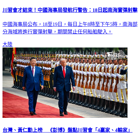
川習會才結束！中國海事局發航行警告：18日起南海實彈射擊
中國海事局公布，18至19日，每日上午8時至下午5時，南海部
分海域將進行實彈射擊，期間禁止任何船舶駛入。
大陸
台灣、黃仁勳上榜 《彭博》盤點川習會「4贏家、4輸家」