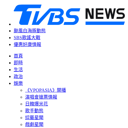
颱風白海豚動態
SBS歌謠大戰
優惠好康情報
首頁
即時
生活
政治
娛樂
《VPOPASIA》開播
演唱會搶票情報
日韓爆米花
歌手動態
綜藝星聞
戲劇星聞