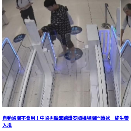
自動通關不會用！中國男腦羞踹爆泰國機場閘門遭逮 終生禁