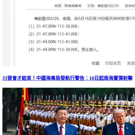
川習會才結束！中國海事局發航行警告：18日起南海實彈射擊