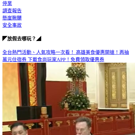
四川
停業
調查報告
懸崖鞦韆
安全事故
◤放假去哪玩？◢
全台熱門活動、人氣攻略一次看！
高雄美食優惠開搶！再抽
萬元住宿券
下載食尚玩家APP！免費領取優惠券