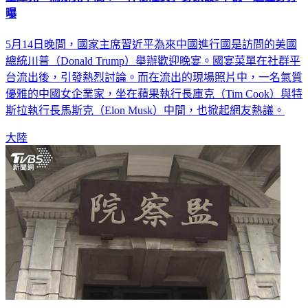
坐庫克、馬斯克中間！「神秘陸女」身家破5千億 超狂身分
曝
5月14日晚間，國家主席習近平為來中國進行國是訪問的美國
總統川普（Donald Trump）舉辦歡迎晚宴。國宴菜單在社群平
台流出後，引發熱烈討論。而在流出的現場照片中，一名氣質
優雅的中國女企業家，坐在蘋果執行長庫克（Tim Cook）與特
斯拉執行長馬斯克（Elon Musk）中間，也掀起網友熱議。
大陸