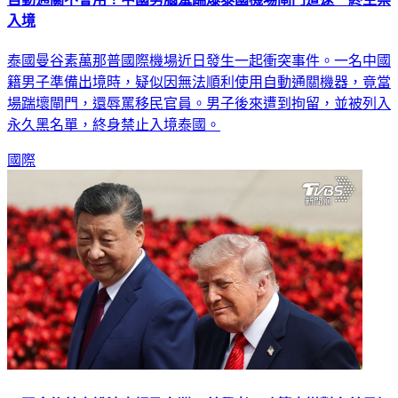
自動通關不會用！中國男腦羞踹爆泰國機場閘門遭逮 終生禁
入境
泰國曼谷素萬那普國際機場近日發生一起衝突事件。一名中國
籍男子準備出境時，疑似因無法順利使用自動通關機器，竟當
場踹壞閘門，還辱罵移民官員。男子後來遭到拘留，並被列入
永久黑名單，終身禁止入境泰國。
國際