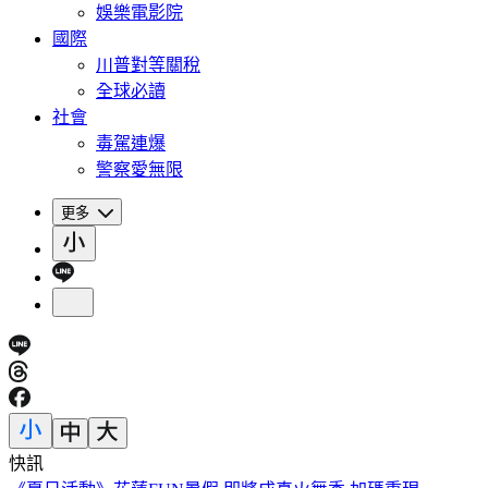
娛樂電影院
國際
川普對等關稅
全球必讀
社會
毒駕連爆
警察愛無限
更多
快訊