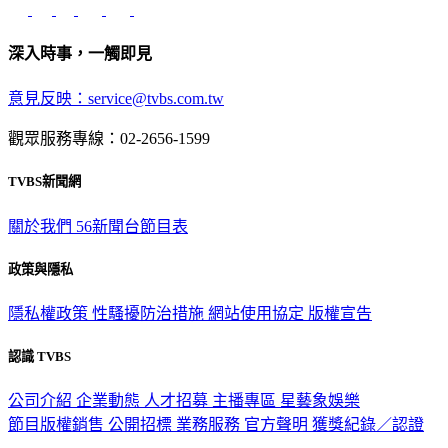
深入時事，一觸即見
意見反映：service@tvbs.com.tw
觀眾服務專線：02-2656-1599
TVBS新聞網
關於我們
56新聞台節目表
政策與隱私
隱私權政策
性騷擾防治措施
網站使用協定
版權宣告
認識 TVBS
公司介紹
企業動態
人才招募
主播專區
星藝象娛樂