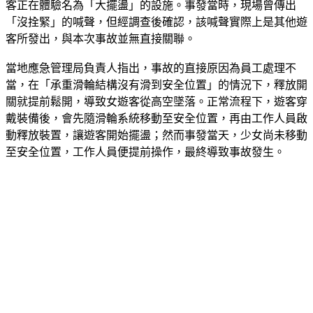
據中國《央視新聞》報導，該起事故發生於5月3日，當時女遊
客正在體驗名為「大擺盪」的設施。事發當時，現場曾傳出
「沒拴緊」的喊聲，但經調查後確認，該喊聲實際上是其他遊
客所發出，與本次事故並無直接關聯。
當地應急管理局負責人指出，事故的直接原因為員工處理不
當，在「承重滑輪結構沒有滑到安全位置」的情況下，釋放開
關就提前鬆開，導致女遊客從高空墜落。正常流程下，遊客穿
戴裝備後，會先隨滑輪系統移動至安全位置，再由工作人員啟
動釋放裝置，讓遊客開始擺盪；然而事發當天，少女尚未移動
至安全位置，工作人員便提前操作，最終導致事故發生。