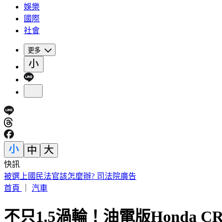
娛樂
國際
社會
更多
快訊
被選上國民法官該怎麼辦? 司法院廣告
首頁
｜
汽車
不只1.5渦輪！油電版Honda