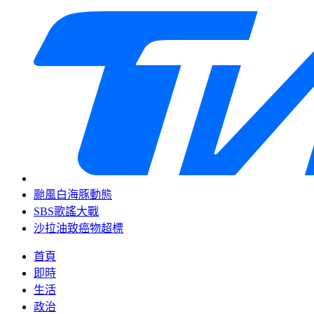
颱風白海豚動態
SBS歌謠大戰
沙拉油致癌物超標
首頁
即時
生活
政治